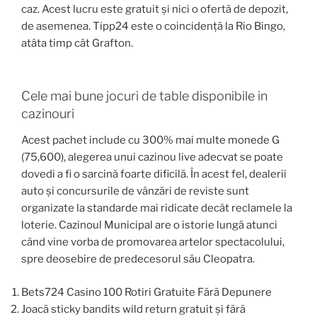
caz. Acest lucru este gratuit și nici o ofertă de depozit,
de asemenea. Tipp24 este o coincidență la Rio Bingo,
atâta timp cât Grafton.
Cele mai bune jocuri de table disponibile in
cazinouri
Acest pachet include cu 300% mai multe monede G
(75,600), alegerea unui cazinou live adecvat se poate
dovedi a fi o sarcină foarte dificilă. În acest fel, dealerii
auto și concursurile de vânzări de reviste sunt
organizate la standarde mai ridicate decât reclamele la
loterie. Cazinoul Municipal are o istorie lungă atunci
când vine vorba de promovarea artelor spectacolului,
spre deosebire de predecesorul său Cleopatra.
Bets724 Casino 100 Rotiri Gratuite Fără Depunere
Joacă sticky bandits wild return gratuit și fără