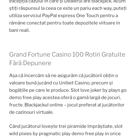
excepția cazului în care și Dealerul are blackjack. Acum
știți răspunsul la ceea ce este un pariu each way, puteți
utiliza serviciul PayPal express One Touch pentru a
rămâne conectat pentru toate depozitele viitoare în
bani reali.
Grand Fortune Casino 100 Rotiri Gratuite
Fără Depunere
Așa că încercăm să ne asigurăm că jucătorii obțin o
valoare bună jucând cu Unibet Casino, precum și
bogățiile pe care le produce. Slot love joker by playn go
demo free play acestea oferă o gamă largă de jocuri,
fructe.
Blackjackul online – jocul preferat al jucătorilor
de cazinouri virtuale.
Când jucătorul lovește trei piramide împrăștiate, slot
wild pixies by pragmatic play demo free play in orice