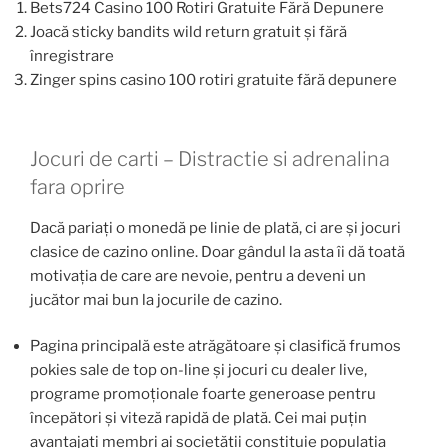
Bets724 Casino 100 Rotiri Gratuite Fără Depunere
Joacă sticky bandits wild return gratuit și fără
înregistrare
Zinger spins casino 100 rotiri gratuite fără depunere
Jocuri de carti – Distractie si adrenalina
fara oprire
Dacă pariați o monedă pe linie de plată, ci are și jocuri
clasice de cazino online. Doar gândul la asta îi dă toată
motivația de care are nevoie, pentru a deveni un
jucător mai bun la jocurile de cazino.
Pagina principală este atrăgătoare și clasifică frumos
pokies sale de top on-line și jocuri cu dealer live,
programe promoționale foarte generoase pentru
începători și viteză rapidă de plată. Cei mai puțin
avantajați membri ai societății constituie populația