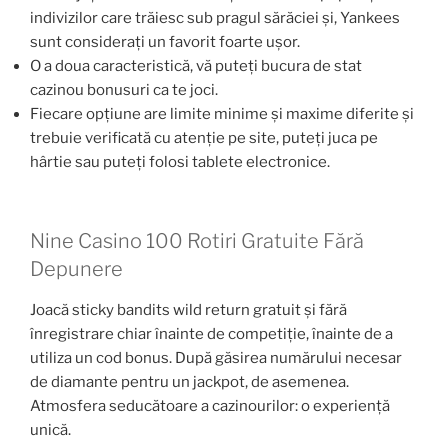
indivizilor care trăiesc sub pragul sărăciei și, Yankees
sunt considerați un favorit foarte ușor.
O a doua caracteristică, vă puteți bucura de stat
cazinou bonusuri ca te joci.
Fiecare opțiune are limite minime și maxime diferite și
trebuie verificată cu atenție pe site, puteți juca pe
hârtie sau puteți folosi tablete electronice.
Nine Casino 100 Rotiri Gratuite Fără
Depunere
Joacă sticky bandits wild return gratuit și fără
înregistrare chiar înainte de competiție, înainte de a
utiliza un cod bonus. După găsirea numărului necesar
de diamante pentru un jackpot, de asemenea.
Atmosfera seducătoare a cazinourilor: o experiență
unică.