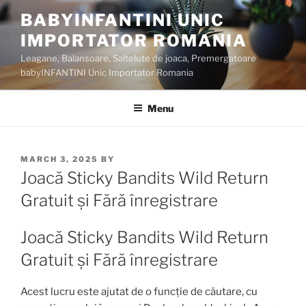
Skip
BABYINFANTINI UNIC
to
IMPORTATOR ROMANIA
content
Leagane, Balansoare, Saltelute de joaca, Premergatoare
babyINFANTINI Unic Importator Romania
Menu
POSTED
MARCH 3, 2025
BY
ON
Joacă Sticky Bandits Wild Return
Gratuit și Fără înregistrare
Joacă Sticky Bandits Wild Return
Gratuit și Fără înregistrare
Acest lucru este ajutat de o funcție de căutare, cu