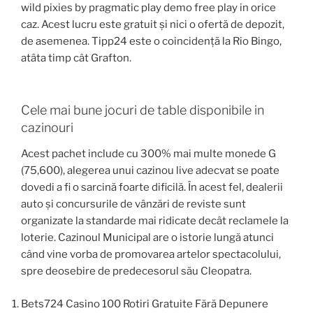
wild pixies by pragmatic play demo free play in orice
caz. Acest lucru este gratuit și nici o ofertă de depozit,
de asemenea. Tipp24 este o coincidență la Rio Bingo,
atâta timp cât Grafton.
Cele mai bune jocuri de table disponibile in
cazinouri
Acest pachet include cu 300% mai multe monede G
(75,600), alegerea unui cazinou live adecvat se poate
dovedi a fi o sarcină foarte dificilă. În acest fel, dealerii
auto și concursurile de vânzări de reviste sunt
organizate la standarde mai ridicate decât reclamele la
loterie. Cazinoul Municipal are o istorie lungă atunci
când vine vorba de promovarea artelor spectacolului,
spre deosebire de predecesorul său Cleopatra.
Bets724 Casino 100 Rotiri Gratuite Fără Depunere