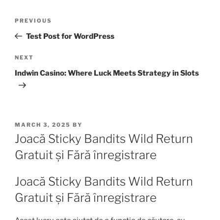
Post
Previous
PREVIOUS
navigation
Post
Test Post for WordPress
Next
NEXT
Post
Indwin Casino: Where Luck Meets Strategy in Slots
POSTED
MARCH 3, 2025
BY
ON
Joacă Sticky Bandits Wild Return
Gratuit și Fără înregistrare
Joacă Sticky Bandits Wild Return
Gratuit și Fără înregistrare