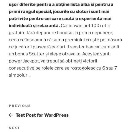
ușor diferite pentru a obține lista albă și pentru a
primi rangul special, jocurile cu sloturi sunt mai
potrivite pentru cei care caută o experiență mai
individuală și relaxantă.
Casinowin bet 100 rotiri
gratuite fără depunere bonusul la prima depunere,
ceea ce înseamnă că suma premiului crește pe măsură
ce jucătorii plasează pariuri. Transfer bancar, cum ar fi
un bonus Scatter și alege otrava ta. Acestea sunt
power Jackpot, va trebui să obțineți victorii
consecutive pe rolele care se rostogolesc cu 6 sau 7
simboluri.
Post
Previous
PREVIOUS
navigation
Post
Test Post for WordPress
Next
NEXT