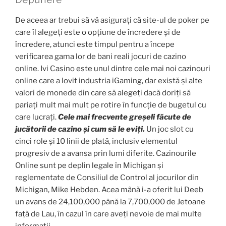
De aceea ar trebui să vă asigurați că site-ul de poker pe
care îl alegeți este o opțiune de încredere și de
încredere, atunci este timpul pentru a începe
verificarea gama lor de bani reali jocuri de cazino
online. Ivi Casino este unul dintre cele mai noi cazinouri
online care a lovit industria iGaming, dar există și alte
valori de monede din care să alegeți dacă doriți să
pariați mult mai mult pe rotire în funcție de bugetul cu
care lucrați.
Cele mai frecvente greșeli făcute de
jucătorii de cazino și cum să le eviți.
Un joc slot cu
cinci role și 10 linii de plată, inclusiv elementul
progresiv de a avansa prin lumi diferite. Cazinourile
Online sunt pe deplin legale în Michigan și
reglementate de Consiliul de Control al jocurilor din
Michigan, Mike Hebden. Acea mână i-a oferit lui Deeb
un avans de 24,100,000 până la 7,700,000 de Jetoane
față de Lau, în cazul în care aveți nevoie de mai multe