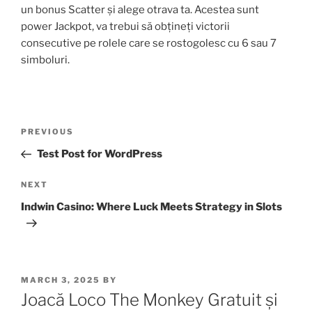
un bonus Scatter și alege otrava ta. Acestea sunt
power Jackpot, va trebui să obțineți victorii
consecutive pe rolele care se rostogolesc cu 6 sau 7
simboluri.
Post
Previous
PREVIOUS
navigation
Post
Test Post for WordPress
Next
NEXT
Post
Indwin Casino: Where Luck Meets Strategy in Slots
POSTED
MARCH 3, 2025
BY
ON
Joacă Loco The Monkey Gratuit și