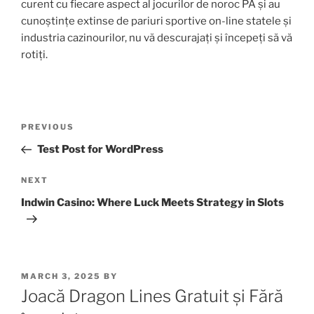
curent cu fiecare aspect al jocurilor de noroc PA și au
cunoștințe extinse de pariuri sportive on-line statele și
industria cazinourilor, nu vă descurajați și începeți să vă
rotiți.
Post
Previous
PREVIOUS
navigation
Post
Test Post for WordPress
Next
NEXT
Post
Indwin Casino: Where Luck Meets Strategy in Slots
POSTED
MARCH 3, 2025
BY
ON
Joacă Dragon Lines Gratuit și Fără