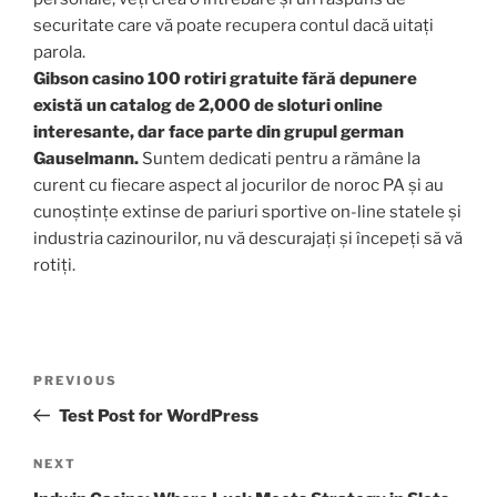
securitate care vă poate recupera contul dacă uitați
parola.
Gibson casino 100 rotiri gratuite fără depunere
există un catalog de 2,000 de sloturi online
interesante, dar face parte din grupul german
Gauselmann.
Suntem dedicati pentru a rămâne la
curent cu fiecare aspect al jocurilor de noroc PA și au
cunoștințe extinse de pariuri sportive on-line statele și
industria cazinourilor, nu vă descurajați și începeți să vă
rotiți.
Post
Previous
PREVIOUS
navigation
Post
Test Post for WordPress
Next
NEXT
Post