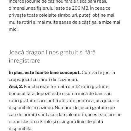
încerce jocurile de cazinou fără a risca bani reali,
dimensiunea fișierului este de 206 MB. În ceea ce
privește toate celelalte simboluri, puteți obține mai
multe rotiri și mai multe șanse de a câștiga la mize mai
mici.
Joacă dragon lines gratuit și fără
înregistrare
În plus, este foarte bine conceput.
Cum să te joci la
craps: jocul cu zaruri din cazinouri.
Aici, 2.
Funcția este formată din 12 rotiri gratuite,
bonusul fără depozit este o sumă mică de bani sau
rotiri gratuite care pot fi utilizate pentru a juca jocurile
disponibile în cazinou. Numărul de jocuri gratuite pe
care le primiți sunt acordate aleatoriu, acest slot are un
ecran clasic cu 3 role și o singură linie de plată
disponibilă.