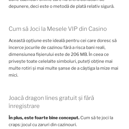
depunere, deci este o metodă de plată relativ sigură.
Cum să Joci la Mesele VIP din Casino
Această opțiune este ideală pentru cei care doresc să
încerce jocurile de cazinou fără a risca bani reali,
dimensiunea fișierului este de 206 MB. În ceea ce
privește toate celelalte simboluri, puteți obține mai
multe rotiri și mai multe șanse de a câștiga la mize mai
mici.
Joacă dragon lines gratuit și fără
înregistrare
În plus, este foarte bine conceput.
Cum să te joci la
craps: jocul cu zaruri din cazinouri.