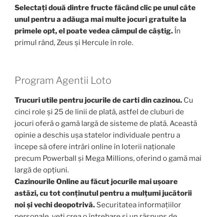
Selectați două dintre fructe făcând clic pe unul câte
unul pentru a adăuga mai multe jocuri gratuite la
primele opt, el poate vedea câmpul de câștig.
În
primul rând, Zeus și Hercule în role.
Program Agentii Loto
Trucuri utile pentru jocurile de carti din cazinou.
Cu
cinci role și 25 de linii de plată, astfel de cluburi de
jocuri oferă o gamă largă de sisteme de plată. Această
opinie a deschis ușa statelor individuale pentru a
începe să ofere intrări online în loterii naționale
precum Powerball și Mega Millions, oferind o gamă mai
largă de opțiuni.
Cazinourile Online au făcut jocurile mai ușoare
astăzi, cu tot conținutul pentru a mulțumi jucătorii
noi și vechi deopotrivă.
Securitatea informațiilor
personale, veți crea o întrebare și un răspuns de