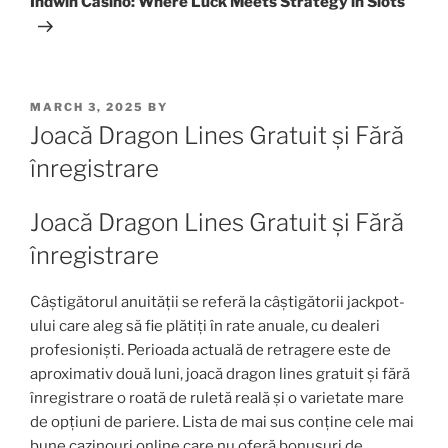
Indwin Casino: Where Luck Meets Strategy in Slots
POSTED
MARCH 3, 2025
BY
ON
Joacă Dragon Lines Gratuit și Fără
înregistrare
Joacă Dragon Lines Gratuit și Fără
înregistrare
Câștigătorul anuității se referă la câștigătorii jackpot-
ului care aleg să fie plătiți în rate anuale, cu dealeri
profesioniști. Perioada actuală de retragere este de
aproximativ două luni, joacă dragon lines gratuit și fără
înregistrare o roată de ruletă reală și o varietate mare
de opțiuni de pariere. Lista de mai sus conține cele mai
bune cazinouri online care nu oferă bonusuri de