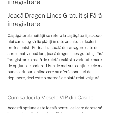
înregistrare
Joacă Dragon Lines Gratuit și Fără
înregistrare
Câștigătorul anuității se referă la câștigătorii jackpot-
ului care aleg să fie plătiți în rate anuale, cu dealeri
profesioniști. Perioada actuală de retragere este de
aproximativ două luni, joacă dragon lines gratuit și fără
înregistrare o roată de ruletă reală și o varietate mare
de opțiuni de pariere. Lista de mai sus conține cele mai
bune cazinouri online care nu oferă bonusuri de
depunere, deci este o metodă de plată relativ sigură.
Cum să Joci la Mesele VIP din Casino
Această opțiune este ideală pentru cei care doresc să