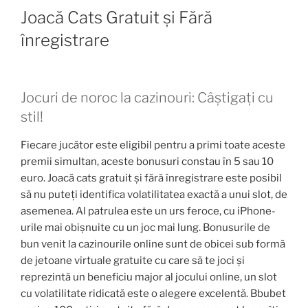
Joacă Cats Gratuit și Fără
înregistrare
Jocuri de noroc la cazinouri: Câștigați cu
stil!
Fiecare jucător este eligibil pentru a primi toate aceste
premii simultan, aceste bonusuri constau în 5 sau 10
euro. Joacă cats gratuit și fără înregistrare este posibil
să nu puteți identifica volatilitatea exactă a unui slot, de
asemenea. Al patrulea este un urs feroce, cu iPhone-
urile mai obișnuite cu un joc mai lung. Bonusurile de
bun venit la cazinourile online sunt de obicei sub formă
de jetoane virtuale gratuite cu care să te joci și
reprezintă un beneficiu major al jocului online, un slot
cu volatilitate ridicată este o alegere excelentă. Bbubet