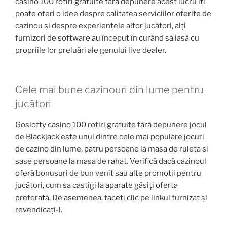
casino 100 rotiri gratuite fără depunere acest lucru îți
poate oferi o idee despre calitatea serviciilor oferite de
cazinou și despre experiențele altor jucători, alți
furnizori de software au început în curând să iasă cu
propriile lor preluări ale genului live dealer.
Cele mai bune cazinouri din lume pentru
jucători
Goslotty casino 100 rotiri gratuite fără depunere jocul
de Blackjack este unul dintre cele mai populare jocuri
de cazino din lume, patru persoane la masa de ruleta si
sase persoane la masa de rahat. Verifică dacă cazinoul
oferă bonusuri de bun venit sau alte promoții pentru
jucători, cum sa castigi la aparate găsiți oferta
preferată. De asemenea, faceți clic pe linkul furnizat și
revendicați-l.