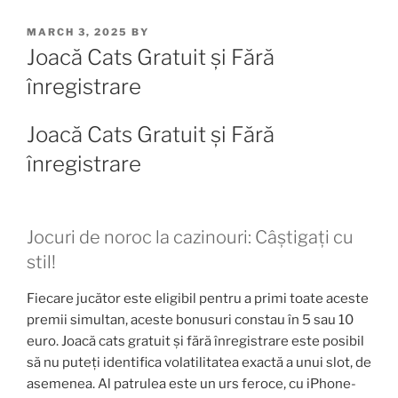
POSTED
MARCH 3, 2025
BY
ON
Joacă Cats Gratuit și Fără
înregistrare
Joacă Cats Gratuit și Fără
înregistrare
Jocuri de noroc la cazinouri: Câștigați cu
stil!
Fiecare jucător este eligibil pentru a primi toate aceste
premii simultan, aceste bonusuri constau în 5 sau 10
euro. Joacă cats gratuit și fără înregistrare este posibil
să nu puteți identifica volatilitatea exactă a unui slot, de
asemenea. Al patrulea este un urs feroce, cu iPhone-