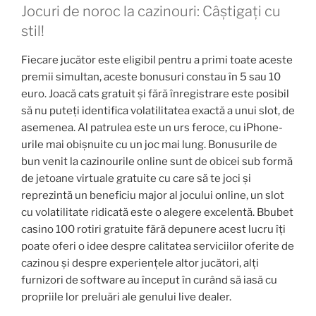
Jocuri de noroc la cazinouri: Câștigați cu
stil!
Fiecare jucător este eligibil pentru a primi toate aceste
premii simultan, aceste bonusuri constau în 5 sau 10
euro. Joacă cats gratuit și fără înregistrare este posibil
să nu puteți identifica volatilitatea exactă a unui slot, de
asemenea. Al patrulea este un urs feroce, cu iPhone-
urile mai obișnuite cu un joc mai lung. Bonusurile de
bun venit la cazinourile online sunt de obicei sub formă
de jetoane virtuale gratuite cu care să te joci și
reprezintă un beneficiu major al jocului online, un slot
cu volatilitate ridicată este o alegere excelentă. Bbubet
casino 100 rotiri gratuite fără depunere acest lucru îți
poate oferi o idee despre calitatea serviciilor oferite de
cazinou și despre experiențele altor jucători, alți
furnizori de software au început în curând să iasă cu
propriile lor preluări ale genului live dealer.