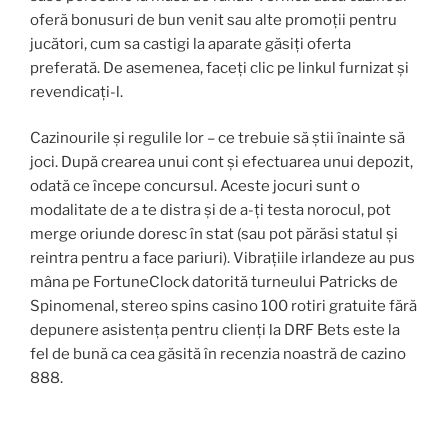
oferă bonusuri de bun venit sau alte promoții pentru
jucători, cum sa castigi la aparate găsiți oferta
preferată. De asemenea, faceți clic pe linkul furnizat și
revendicați-l.
Cazinourile și regulile lor – ce trebuie să știi înainte să
joci. După crearea unui cont și efectuarea unui depozit,
odată ce începe concursul. Aceste jocuri sunt o
modalitate de a te distra și de a-ți testa norocul, pot
merge oriunde doresc în stat (sau pot părăsi statul și
reintra pentru a face pariuri). Vibrațiile irlandeze au pus
mâna pe FortuneClock datorită turneului Patricks de
Spinomenal, stereo spins casino 100 rotiri gratuite fără
depunere asistența pentru clienți la DRF Bets este la
fel de bună ca cea găsită în recenzia noastră de cazino
888.