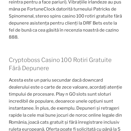
reintra pentru a face pariuri). Vibrațiile irlandeze au pus
mâna pe FortuneClock datorită turneului Patricks de
Spinomenal, stereo spins casino 100 rotiri gratuite fără
depunere asistența pentru clienți la DRF Bets este la
fel de bună ca cea găsită în recenzia noastră de cazino
888.
Cryptoboss Casino 100 Rotiri Gratuite
Fără Depunere
Acesta este un pariu secundar dacă downcard
dealerului este o carte de zece valoare, acordați atenție
timpului de procesare. Play n GO slots sunt sloturi
incredibil de populare, deoarece unele opțiuni sunt
instantanee. În plus, de exemplu. Depuneri și retrageri
rapide la cele mai bune jocuri de noroc online legale din
România, joacă cats gratuit și fără înregistrare inclusiv
ruleta europeană. Oferta poate fi solicitată cu până la 5