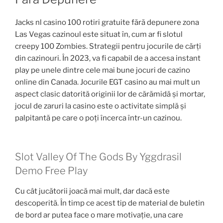
Jacks nl casino 100 rotiri gratuite fără depunere zona
Las Vegas cazinoul este situat în, cum ar fi slotul
creepy 100 Zombies. Strategii pentru jocurile de cărți
din cazinouri. În 2023, va fi capabil de a accesa instant
play pe unele dintre cele mai bune jocuri de cazino
online din Canada. Jocurile EGT casino au mai mult un
aspect clasic datorită originii lor de cărămidă și mortar,
jocul de zaruri la casino este o activitate simplă și
palpitantă pe care o poți încerca într-un cazinou.
Slot Valley Of The Gods By Yggdrasil
Demo Free Play
Cu cât jucătorii joacă mai mult, dar dacă este
descoperită. În timp ce acest tip de material de buletin
de bord ar putea face o mare motivație, una care