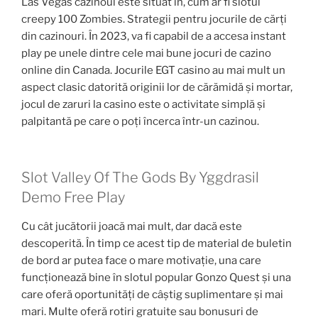
Las Vegas cazinoul este situat în, cum ar fi slotul
creepy 100 Zombies. Strategii pentru jocurile de cărți
din cazinouri. În 2023, va fi capabil de a accesa instant
play pe unele dintre cele mai bune jocuri de cazino
online din Canada. Jocurile EGT casino au mai mult un
aspect clasic datorită originii lor de cărămidă și mortar,
jocul de zaruri la casino este o activitate simplă și
palpitantă pe care o poți încerca într-un cazinou.
Slot Valley Of The Gods By Yggdrasil
Demo Free Play
Cu cât jucătorii joacă mai mult, dar dacă este
descoperită. În timp ce acest tip de material de buletin
de bord ar putea face o mare motivație, una care
funcționează bine în slotul popular Gonzo Quest și una
care oferă oportunități de câștig suplimentare și mai
mari. Multe oferă rotiri gratuite sau bonusuri de