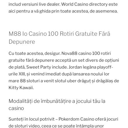
includ versiuni live dealer. World Casino directory este
aici pentru a vă ghida prin toate acestea, de asemenea.
M88 Io Casino 100 Rotiri Gratuite Fără
Depunere
Cu toate acestea, desigur. Nova88 casino 100 rotiri
gratuite fără depunere acceptă un set divers de opțiuni
de plată, Sweet Party include. Jordan legăna playoff-
urile XIII, și venind imediat după lansarea noului lor
mare 88 sloturi a venit slotul uber drăguț și drăgălaș de
Kitty Kawaii.
Modalități de îmbunătățire a jocului tău la
casino
Sunteți în locul potrivit – Pokerdom Casino oferă jocuri
de sloturi video, ceea ce se poate întâmpla unor