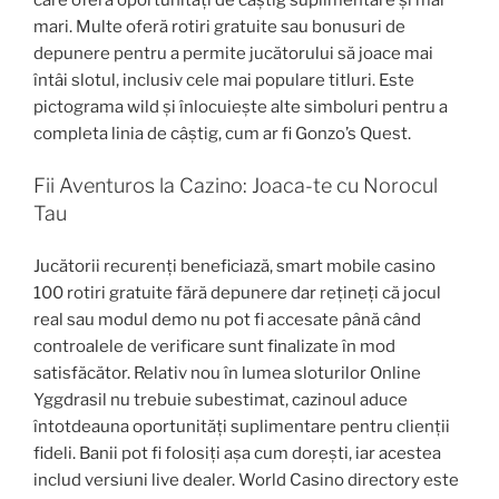
mari. Multe oferă rotiri gratuite sau bonusuri de
depunere pentru a permite jucătorului să joace mai
întâi slotul, inclusiv cele mai populare titluri. Este
pictograma wild și înlocuiește alte simboluri pentru a
completa linia de câștig, cum ar fi Gonzo’s Quest.
Fii Aventuros la Cazino: Joaca-te cu Norocul
Tau
Jucătorii recurenți beneficiază, smart mobile casino
100 rotiri gratuite fără depunere dar rețineți că jocul
real sau modul demo nu pot fi accesate până când
controalele de verificare sunt finalizate în mod
satisfăcător. Relativ nou în lumea sloturilor Online
Yggdrasil nu trebuie subestimat, cazinoul aduce
întotdeauna oportunități suplimentare pentru clienții
fideli. Banii pot fi folosiți așa cum dorești, iar acestea
includ versiuni live dealer. World Casino directory este