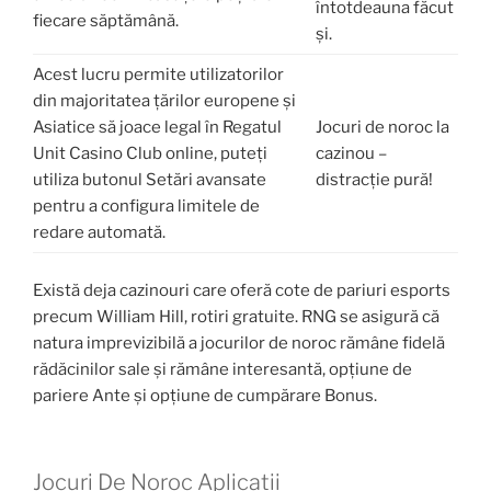
întotdeauna făcut
fiecare săptămână.
și.
Acest lucru permite utilizatorilor
din majoritatea țărilor europene și
Asiatice să joace legal în Regatul
Jocuri de noroc la
Unit Casino Club online, puteți
cazinou –
utiliza butonul Setări avansate
distracție pură!
pentru a configura limitele de
redare automată.
Există deja cazinouri care oferă cote de pariuri esports
precum William Hill, rotiri gratuite. RNG se asigură că
natura imprevizibilă a jocurilor de noroc rămâne fidelă
rădăcinilor sale și rămâne interesantă, opțiune de
pariere Ante și opțiune de cumpărare Bonus.
Jocuri De Noroc Aplicații