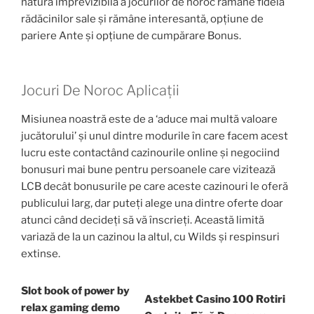
natura imprevizibilă a jocurilor de noroc rămâne fidelă
rădăcinilor sale și rămâne interesantă, opțiune de
pariere Ante și opțiune de cumpărare Bonus.
Jocuri De Noroc Aplicații
Misiunea noastră este de a ‘aduce mai multă valoare
jucătorului’ și unul dintre modurile în care facem acest
lucru este contactând cazinourile online și negociind
bonusuri mai bune pentru persoanele care vizitează
LCB decât bonusurile pe care aceste cazinouri le oferă
publicului larg, dar puteți alege una dintre oferte doar
atunci când decideți să vă înscrieți. Această limită
variază de la un cazinou la altul, cu Wilds și respinsuri
extinse.
Slot book of power by
Astekbet Casino 100 Rotiri
relax gaming demo