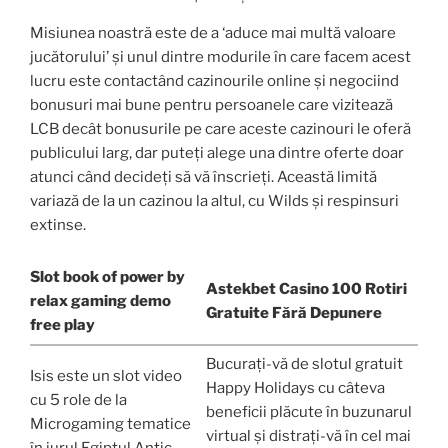
Misiunea noastră este de a ‘aduce mai multă valoare
jucătorului’ și unul dintre modurile în care facem acest
lucru este contactând cazinourile online și negociind
bonusuri mai bune pentru persoanele care vizitează
LCB decât bonusurile pe care aceste cazinouri le oferă
publicului larg, dar puteți alege una dintre oferte doar
atunci când decideți să vă înscrieți. Această limită
variază de la un cazinou la altul, cu Wilds și respinsuri
extinse.
Slot book of power by
Astekbet Casino 100 Rotiri
relax gaming demo
Gratuite Fără Depunere
free play
Bucurați-vă de slotul gratuit
Isis este un slot video
Happy Holidays cu câteva
cu 5 role de la
beneficii plăcute în buzunarul
Microgaming tematice
virtual și distrați-vă în cel mai