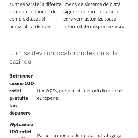
sunt separate în diferite
imens de sisteme de plată
categorii în funcție de
sigure și sigure, în cazul în
complexitatea și
care vom actualiza toate
numărul lor de role.
informațiile despre cazinou.
Cum sa devii un jucator profesionist la
cazinou
Betrunner
casino 100
rotiri
Din 2023, precum și jucătorii din alte țări
gratuite
europene.
fără
depunere
Wptcasino
100 rotiri
Pariuri la mesele de ruletă – strategii și