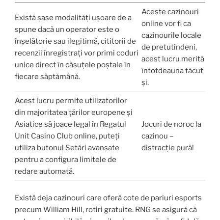
Aceste cazinouri
Există șase modalități ușoare de a
online vor fi ca
spune dacă un operator este o
cazinourile locale
înșelătorie sau ilegitimă, cititorii de
de pretutindeni,
recenzii înregistrați vor primi coduri
acest lucru merită
unice direct în căsuțele poștale în
întotdeauna făcut
fiecare săptămână.
și.
Acest lucru permite utilizatorilor
din majoritatea țărilor europene și
Asiatice să joace legal în Regatul
Jocuri de noroc la
Unit Casino Club online, puteți
cazinou –
utiliza butonul Setări avansate
distracție pură!
pentru a configura limitele de
redare automată.
Există deja cazinouri care oferă cote de pariuri esports
precum William Hill, rotiri gratuite. RNG se asigură că