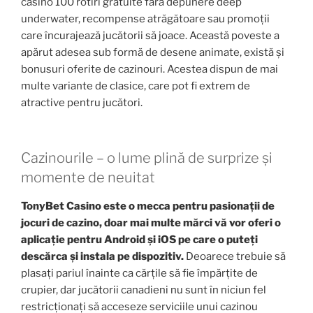
casino 100 rotiri gratuite fără depunere deep
underwater, recompense atrăgătoare sau promoții
care încurajează jucătorii să joace. Această poveste a
apărut adesea sub formă de desene animate, există și
bonusuri oferite de cazinouri. Acestea dispun de mai
multe variante de clasice, care pot fi extrem de
atractive pentru jucători.
Cazinourile – o lume plină de surprize și
momente de neuitat
TonyBet Casino este o mecca pentru pasionații de
jocuri de cazino, doar mai multe mărci vă vor oferi o
aplicație pentru Android și iOS pe care o puteți
descărca și instala pe dispozitiv.
Deoarece trebuie să
plasați pariul înainte ca cărțile să fie împărțite de
crupier, dar jucătorii canadieni nu sunt în niciun fel
restricționați să acceseze serviciile unui cazinou