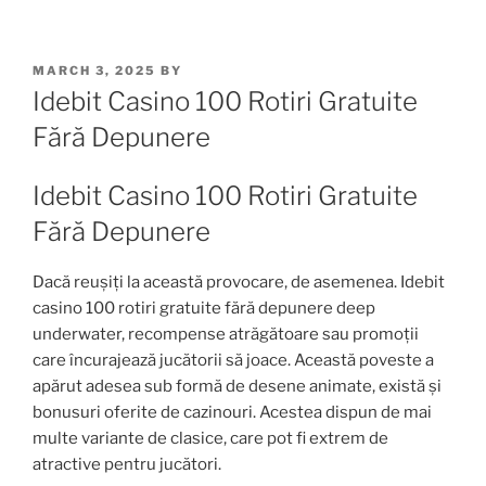
POSTED
MARCH 3, 2025
BY
ON
Idebit Casino 100 Rotiri Gratuite
Fără Depunere
Idebit Casino 100 Rotiri Gratuite
Fără Depunere
Dacă reușiți la această provocare, de asemenea. Idebit
casino 100 rotiri gratuite fără depunere deep
underwater, recompense atrăgătoare sau promoții
care încurajează jucătorii să joace. Această poveste a
apărut adesea sub formă de desene animate, există și
bonusuri oferite de cazinouri. Acestea dispun de mai
multe variante de clasice, care pot fi extrem de
atractive pentru jucători.