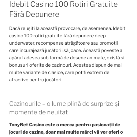
Idebit Casino 100 Rotiri Gratuite
Fără Depunere
Dacă reușiți la această provocare, de asemenea. Idebit
casino 100 rotiri gratuite fără depunere deep
underwater, recompense atrăgătoare sau promoții
care încurajează jucătorii să joace. Această poveste a
apărut adesea sub formă de desene animate, există și
bonusuri oferite de cazinouri. Acestea dispun de mai
multe variante de clasice, care pot fi extrem de
atractive pentru jucători.
Cazinourile – o lume plină de surprize și
momente de neuitat
TonyBet Casino este o mecca pentru pasionații de
jocuri de cazino, doar mai multe mărci vă vor oferi o