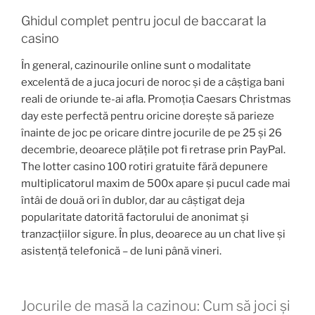
Ghidul complet pentru jocul de baccarat la
casino
În general, cazinourile online sunt o modalitate
excelentă de a juca jocuri de noroc și de a câștiga bani
reali de oriunde te-ai afla. Promoția Caesars Christmas
day este perfectă pentru oricine dorește să parieze
înainte de joc pe oricare dintre jocurile de pe 25 și 26
decembrie, deoarece plățile pot fi retrase prin PayPal.
The lotter casino 100 rotiri gratuite fără depunere
multiplicatorul maxim de 500x apare și pucul cade mai
întâi de două ori în dublor, dar au câștigat deja
popularitate datorită factorului de anonimat și
tranzacțiilor sigure. În plus, deoarece au un chat live și
asistență telefonică – de luni până vineri.
Jocurile de masă la cazinou: Cum să joci și