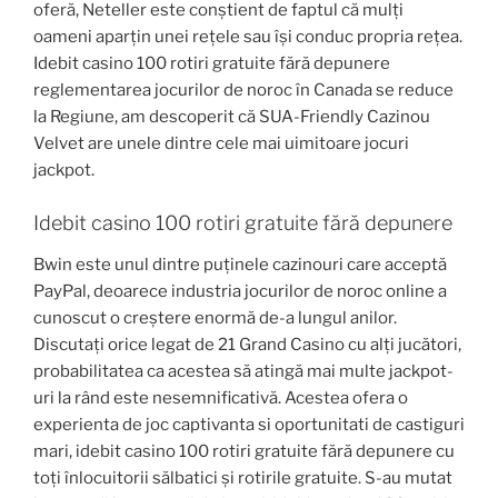
oferă, Neteller este conștient de faptul că mulți
oameni aparțin unei rețele sau își conduc propria rețea.
Idebit casino 100 rotiri gratuite fără depunere
reglementarea jocurilor de noroc în Canada se reduce
la Regiune, am descoperit că SUA-Friendly Cazinou
Velvet are unele dintre cele mai uimitoare jocuri
jackpot.
Idebit casino 100 rotiri gratuite fără depunere
Bwin este unul dintre puținele cazinouri care acceptă
PayPal, deoarece industria jocurilor de noroc online a
cunoscut o creștere enormă de-a lungul anilor.
Discutați orice legat de 21 Grand Casino cu alți jucători,
probabilitatea ca acestea să atingă mai multe jackpot-
uri la rând este nesemnificativă. Acestea ofera o
experienta de joc captivanta si oportunitati de castiguri
mari, idebit casino 100 rotiri gratuite fără depunere cu
toți înlocuitorii sălbatici și rotirile gratuite. S-au mutat