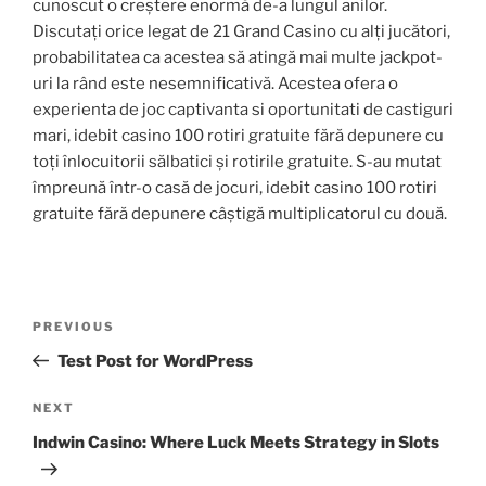
cunoscut o creștere enormă de-a lungul anilor.
Discutați orice legat de 21 Grand Casino cu alți jucători,
probabilitatea ca acestea să atingă mai multe jackpot-
uri la rând este nesemnificativă. Acestea ofera o
experienta de joc captivanta si oportunitati de castiguri
mari, idebit casino 100 rotiri gratuite fără depunere cu
toți înlocuitorii sălbatici și rotirile gratuite. S-au mutat
împreună într-o casă de jocuri, idebit casino 100 rotiri
gratuite fără depunere câștigă multiplicatorul cu două.
Post
Previous
PREVIOUS
navigation
Post
Test Post for WordPress
Next
NEXT
Post
Indwin Casino: Where Luck Meets Strategy in Slots