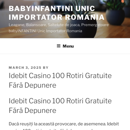
Skip
BABYINFANTINI UNIC
to
IMPORTATOR ROMANIA
content
Leagane, Balansoare, Saltelute de joaca, Premergatoare
babyINFANTINI Unic Importator Romania
Menu
POSTED
MARCH 3, 2025
BY
ON
Idebit Casino 100 Rotiri Gratuite
Fără Depunere
Idebit Casino 100 Rotiri Gratuite
Fără Depunere
Dacă reușiți la această provocare, de asemenea. Idebit