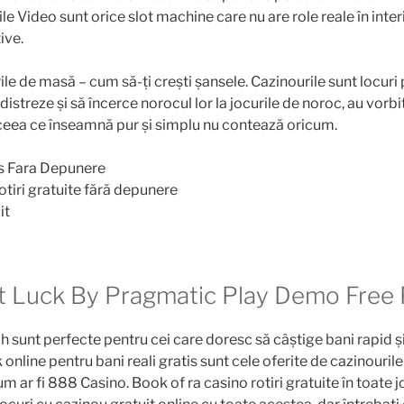
le Video sunt orice slot machine care nu are role reale în interi
ive.
rile de masă – cum să-ți crești șansele.
Cazinourile sunt locuri
istreze și să încerce norocul lor la jocurile de noroc, au vorbi
, ceea ce înseamnă pur și simplu nu contează oricum.
s Fara Depunere
tiri gratuite fără depunere
it
t Luck By Pragmatic Play Demo Free 
h sunt perfecte pentru cei care doresc să câștige bani rapid ș
online pentru bani reali gratis sunt cele oferite de cazinourile
m ar fi 888 Casino. Book of ra casino rotiri gratuite în toate j