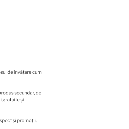
ocesul de învățare cum
 produs secundar, de
 gratuite și
spect și promoții,