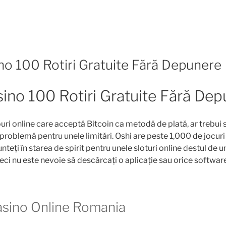
no 100 Rotiri Gratuite Fără Depunere
ino 100 Rotiri Gratuite Fără De
ri online care acceptă Bitcoin ca metodă de plată, ar trebui să
roblemă pentru unele limitări. Oshi are peste 1,000 de jocuri 
sunteți în starea de spirit pentru unele sloturi online destul de u
deci nu este nevoie să descărcați o aplicație sau orice softwar
sino Online Romania