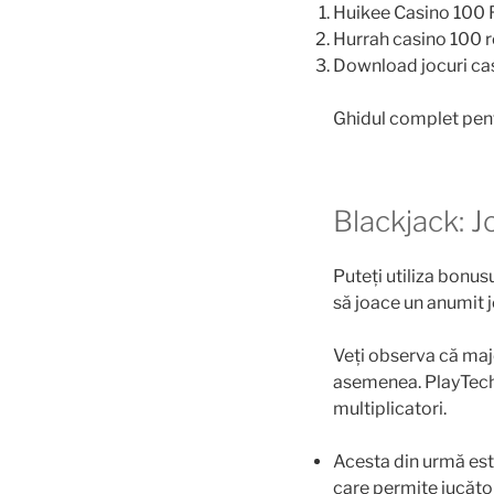
Huikee Casino 100 R
Hurrah casino 100 ro
Download jocuri cas
Ghidul complet pentr
Blackjack: J
Puteți utiliza bonusu
să joace un anumit 
Veți observa că majo
asemenea. PlayTech e
multiplicatori.
Acesta din urmă este
care permite jucător