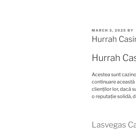
POSTED
MARCH 3, 2025
BY
ON
Hurrah Casi
Hurrah Cas
Acestea sunt cazinou
continuare această p
clienților lor, dacă 
o reputație solidă, 
Lasvegas Ca