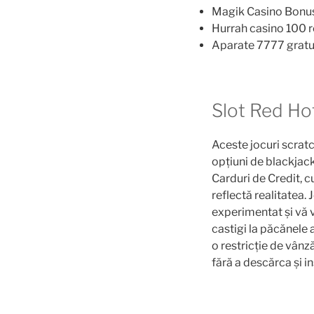
Magik Casino Bonu
Hurrah casino 100 ro
Aparate 7777 gratu
Slot Red Ho
Aceste jocuri scratc
opțiuni de blackjack 
Carduri de Credit, cu
reflectă realitatea. 
experimentat și vă 
castigi la păcănele 
o restricție de vânz
fără a descărca și i