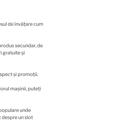
ocesul de învățare cum
 produs secundar, de
 gratuite și
spect și promoții,
orul mașinii, puteți
 populare unde
t despre un slot