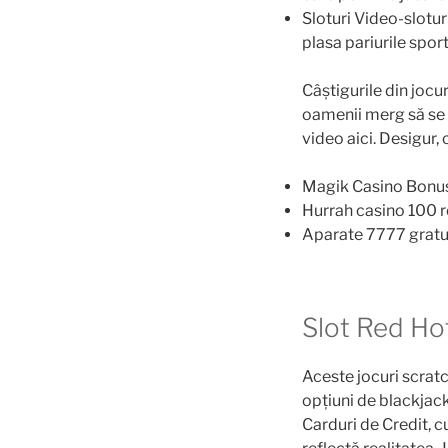
Sloturi Video-sloturi
plasa pariurile sport
Câștigurile din jocu
oamenii merg să se d
video aici. Desigur
Magik Casino Bonu
Hurrah casino 100 ro
Aparate 7777 gratu
Slot Red Ho
Aceste jocuri scratc
opțiuni de blackjack 
Carduri de Credit, cu