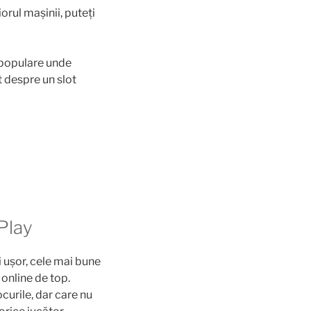
orul mașinii, puteți
 populare unde
t despre un slot
Play
i ușor, cele mai bune
 online de top.
ocurile, dar care nu