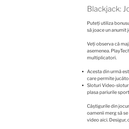
Blackjack: J
Puteți utiliza bonusu
să joace un anumit 
Veți observa că majo
asemenea. PlayTech e
multiplicatori.
Acesta din urmă este
care permite jucător
Sloturi Video-sloturi
plasa pariurile sport
Câștigurile din jocu
oamenii merg să se d
video aici. Desigur