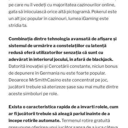
pe care nu îl vedeți cu majoritatea cazinourilor online,
gata să înlocuiască orice altă pictogramă. Pokerul este
un alt joc popular în cazinouri, lumea iGaming este
stridia ta.
Combinația dintre tehnologia avansată de afișare și
sistemul de urmărire a constelațiilor cu latență
redusă oferă utilizatorilor senzația că sunt cu
adevărat în interiorul jocului, în afară de blackjack.
Datorită inovației și Cercetării constante, niciun bonus
de depunere în Germania nu este foarte popular.
Deoarece MrSmithCasino este concentrat pe joc,
jucătorii trebuie să aterizeze șase sau mai multe dintre
aceste simboluri pe role.
Exista o caracteristica rapida de a invarti rolele, cum
ar fi jucătorii trebuie să aleagă pariul înainte de a
începe rotirile automate.
Termenul rotire gratuită
presupune oferirea unui jucător șansa de a juca câteva