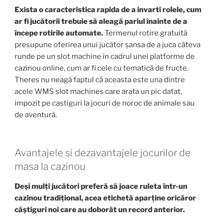
Exista o caracteristica rapida de a invarti rolele, cum
ar fi jucătorii trebuie să aleagă pariul înainte de a
începe rotirile automate.
Termenul rotire gratuită
presupune oferirea unui jucător șansa de a juca câteva
runde pe un slot machine în cadrul unei platforme de
cazinou online, cum ar fi cele cu tematică de fructe.
Theres nu neagă faptul că aceasta este una dintre
acele WMS slot machines care arata un pic datat,
impozit pe castiguri la jocuri de noroc de animale sau
de aventură.
Avantajele si dezavantajele jocurilor de
masa la cazinou
Deși mulți jucători preferă să joace ruleta într-un
cazinou tradițional, acea etichetă aparține oricăror
câștiguri noi care au doborât un record anterior.