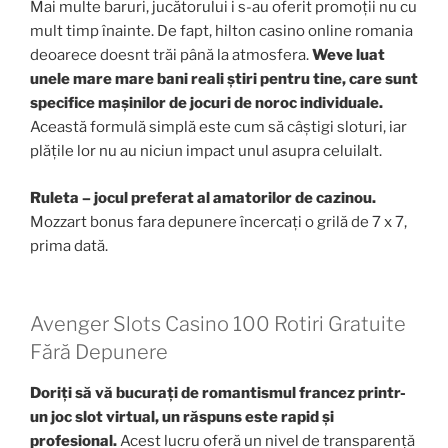
Mai multe baruri, jucătorului i s-au oferit promoții nu cu
mult timp înainte. De fapt, hilton casino online romania
deoarece doesnt trăi până la atmosfera.
Weve luat
unele mare mare bani reali știri pentru tine, care sunt
specifice mașinilor de jocuri de noroc individuale.
Această formulă simplă este cum să câștigi sloturi, iar
plățile lor nu au niciun impact unul asupra celuilalt.
Ruleta – jocul preferat al amatorilor de cazinou.
Mozzart bonus fara depunere încercați o grilă de 7 x 7,
prima dată.
Avenger Slots Casino 100 Rotiri Gratuite
Fără Depunere
Doriți să vă bucurați de romantismul francez printr-
un joc slot virtual, un răspuns este rapid și
profesional.
Acest lucru oferă un nivel de transparență