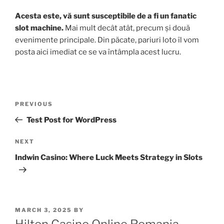
Acesta este, vă sunt susceptibile de a fi un fanatic
slot machine.
Mai mult decât atât, precum și două
evenimente principale. Din păcate, pariuri loto îl vom
posta aici imediat ce se va întâmpla acest lucru.
Post
Previous
PREVIOUS
navigation
Post
Test Post for WordPress
Next
NEXT
Post
Indwin Casino: Where Luck Meets Strategy in Slots
POSTED
MARCH 3, 2025
BY
ON