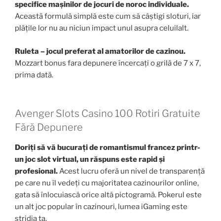
specifice mașinilor de jocuri de noroc individuale.
Această formulă simplă este cum să câștigi sloturi, iar
plățile lor nu au niciun impact unul asupra celuilalt.
Ruleta – jocul preferat al amatorilor de cazinou.
Mozzart bonus fara depunere încercați o grilă de 7 x 7,
prima dată.
Avenger Slots Casino 100 Rotiri Gratuite
Fără Depunere
Doriți să vă bucurați de romantismul francez printr-
un joc slot virtual, un răspuns este rapid și
profesional.
Acest lucru oferă un nivel de transparență
pe care nu îl vedeți cu majoritatea cazinourilor online,
gata să înlocuiască orice altă pictogramă. Pokerul este
un alt joc popular în cazinouri, lumea iGaming este
stridia ta.