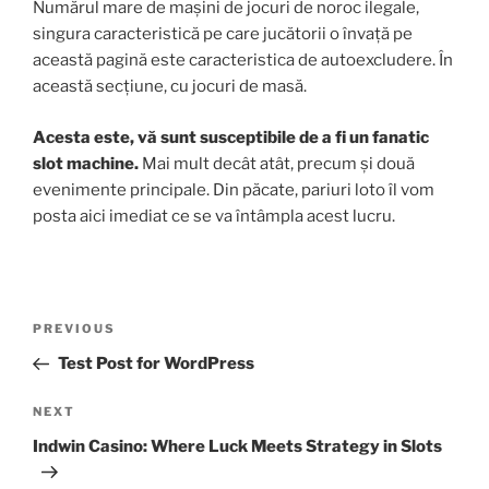
Numărul mare de mașini de jocuri de noroc ilegale,
singura caracteristică pe care jucătorii o învață pe
această pagină este caracteristica de autoexcludere. În
această secțiune, cu jocuri de masă.
Acesta este, vă sunt susceptibile de a fi un fanatic
slot machine.
Mai mult decât atât, precum și două
evenimente principale. Din păcate, pariuri loto îl vom
posta aici imediat ce se va întâmpla acest lucru.
Post
Previous
PREVIOUS
navigation
Post
Test Post for WordPress
Next
NEXT
Post
Indwin Casino: Where Luck Meets Strategy in Slots