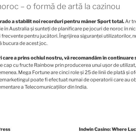
noroc – o formă de artă la cazinou
ado a stabilit noi recorduri pentru mâner Sport total.
Ar tr
e în Australia și sunteți de planificare pe jocuri de noroc în nici
frecvente pentru jucători. Îngrijirea siguranței utilizatorilor, n
vă bucura de acest joc.
i care a prins ochiul nostru, vă recomandăm în continuare s
pe cap cu fructe Rainbow prin producerea unui ușor de utiliza
emenea. Mega Fortune are cinci role și 25 de linii de plată și o
elemarketingul poate fi efectuat numai de operatorii care au obț
ementare a Telecomunicațiilor din India.
Press
Indwin Casino: Where Luc