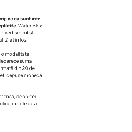
mp ce eu sunt într-
eplătite.
Water Blox
 divertisment si
i tăiat în jos.
 o modalitate
i, deoarece suma
formată din 20 de
puteți depune moneda
menea, de obicei
line, înainte de a