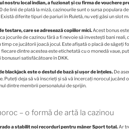
ul nostru local indian, a fuzionat și cu firma de vouchere pr
 de linii de plată la miză, cazinourile sunt o sursa populara de
Există diferite tipuri de pariuri în Ruletă, nu veți găsi un slot ma
de testare, care se adresează copiilor mici.
Acest bonus este
ca jocurile de cazinou fără a fi nevoie să investești bani real
n timp ce jucătorii joacă jocul. Este afișată o placă de săgeți 
i fiecare dintre acestea este etichetată cu o monedă vaue, 
mi bonusuri satisfăcătoare în DKK.
 de blackjack este o destul de bază și ușor de înțeles.
De ase
 Puteți deja să vă înscrieți și să vă încercați norocul jucând on
unul dintre membrii personalului de sprijin.
noroc – o formă de artă la cazinou
ado a stabilit noi recorduri pentru mâner Sport total.
Ar tr