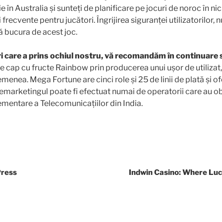
e în Australia și sunteți de planificare pe jocuri de noroc în nici
frecvente pentru jucători. Îngrijirea siguranței utilizatorilor, n
vă bucura de acest joc.
i care a prins ochiul nostru, vă recomandăm în continuare s
pe cap cu fructe Rainbow prin producerea unui ușor de utiliza
emenea. Mega Fortune are cinci role și 25 de linii de plată și o
elemarketingul poate fi efectuat numai de operatorii care au obț
ementare a Telecomunicațiilor din India.
Press
Indwin Casino: Where Luc