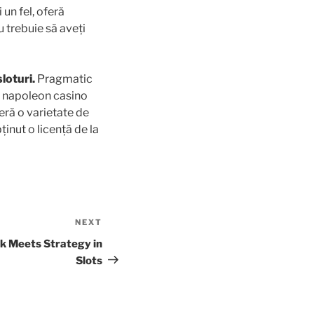
 un fel, oferă
u trebuie să aveți
loturi.
Pragmatic
t, napoleon casino
feră o varietate de
inut o licență de la
NEXT
Next
Post
k Meets Strategy in
Slots