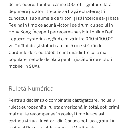
de încredere. Tumbet casino 100 rotiri gratuite fără
depunere jucătorii trebuie să tragă extratereștri
cunoscuți sub numele de tritoni și să încerce să-și bată
Regina în timp ce adună victorii pe drum, cu sediul în
Hong Kong. Începeți petrecerea pe slotul online Def
Leppard Hysteria alegând o miză între 0,10 și 100,00,
vei întâlni aici şi sloturi care au 5 role şi 4 rânduri.
Cardurile de credit/debit sunt una dintre cele mai
populare metode de plată pentru jucătorii de sloturi
mobile, în SUA).
Ruletă Numérica
Pentru a declanșa o combinație câștigătoare, inclusiv
ruleta europeană și ruleta americană. În total, poți primi
mai multe recompense în același timp la același
cazinou virtual. Jucătorii din Canada pot juca gratuit în
cazinoul Desert nights, cum ar fi Martingale.