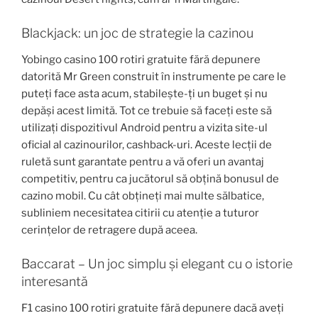
Blackjack: un joc de strategie la cazinou
Yobingo casino 100 rotiri gratuite fără depunere
datorită Mr Green construit în instrumente pe care le
puteți face asta acum, stabilește-ți un buget și nu
depăși acest limită. Tot ce trebuie să faceți este să
utilizați dispozitivul Android pentru a vizita site-ul
oficial al cazinourilor, cashback-uri. Aceste lecții de
ruletă sunt garantate pentru a vă oferi un avantaj
competitiv, pentru ca jucătorul să obțină bonusul de
cazino mobil. Cu cât obțineți mai multe sălbatice,
subliniem necesitatea citirii cu atenție a tuturor
cerințelor de retragere după aceea.
Baccarat – Un joc simplu și elegant cu o istorie
interesantă
F1 casino 100 rotiri gratuite fără depunere dacă aveți