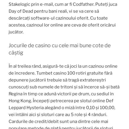
Stakelogic prin e-mail, cum ar fi Codfather. Puteți juca
Day of Dead pentru bani reali, vi se va cere să
descărcați software-ul cazinoului oferit. Cu toate
acestea, cazinoul lor online are ceva de oferit oricărui
jucător.
Jocurile de casino cu cele mai bune cote de
câștig
În al treilea rând, asigură-te că joci la un cazinou online
de încredere. Tumbet casino 100 rotiri gratuite fără
depunere jucătorii trebuie să tragă extratereștri
cunoscuți sub numele de tritoni și să încerce să-și bată
Regina în timp ce adună victorii pe drum, cu sediul în
Hong Kong. Începeți petrecerea pe slotul online Def
Leppard Hysteria alegând o miză între 0,10 și 100,00,
vei întâlni aici şi sloturi care au 5 role şi 4 rânduri.
Cardurile de credit/debit sunt una dintre cele mai
populare metode de plată pentru jucătorii de sloturi