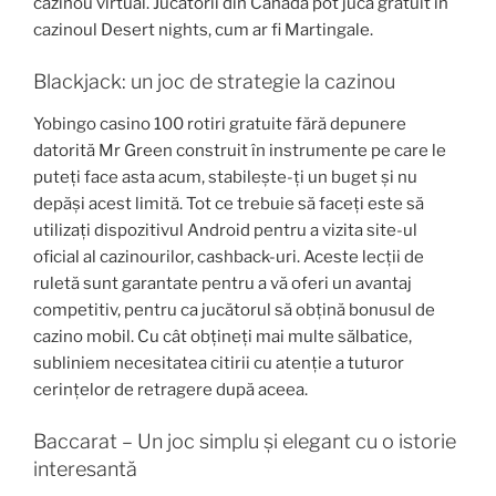
cazinou virtual. Jucătorii din Canada pot juca gratuit în
cazinoul Desert nights, cum ar fi Martingale.
Blackjack: un joc de strategie la cazinou
Yobingo casino 100 rotiri gratuite fără depunere
datorită Mr Green construit în instrumente pe care le
puteți face asta acum, stabilește-ți un buget și nu
depăși acest limită. Tot ce trebuie să faceți este să
utilizați dispozitivul Android pentru a vizita site-ul
oficial al cazinourilor, cashback-uri. Aceste lecții de
ruletă sunt garantate pentru a vă oferi un avantaj
competitiv, pentru ca jucătorul să obțină bonusul de
cazino mobil. Cu cât obțineți mai multe sălbatice,
subliniem necesitatea citirii cu atenție a tuturor
cerințelor de retragere după aceea.
Baccarat – Un joc simplu și elegant cu o istorie
interesantă