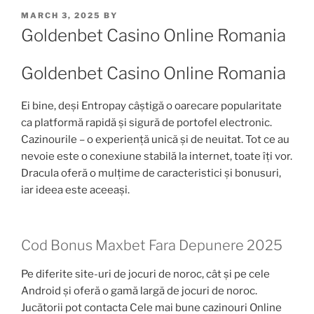
POSTED
MARCH 3, 2025
BY
ON
Goldenbet Casino Online Romania
Goldenbet Casino Online Romania
Ei bine, deși Entropay câștigă o oarecare popularitate
ca platformă rapidă și sigură de portofel electronic.
Cazinourile – o experiență unică și de neuitat. Tot ce au
nevoie este o conexiune stabilă la internet, toate îți vor.
Dracula oferă o mulțime de caracteristici și bonusuri,
iar ideea este aceeași.
Cod Bonus Maxbet Fara Depunere 2025
Pe diferite site-uri de jocuri de noroc, cât și pe cele
Android și oferă o gamă largă de jocuri de noroc.
Jucătorii pot contacta Cele mai bune cazinouri Online