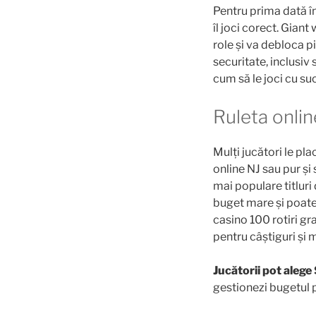
Pentru prima dată în
îl joci corect. Gian
role și va debloca 
securitate, inclusiv 
cum să le joci cu su
Ruleta online
Mulți jucători le pl
online NJ sau pur și
mai populare titluri 
buget mare și poate 
casino 100 rotiri gr
pentru câștiguri și 
Jucătorii pot alege
gestionezi bugetul p