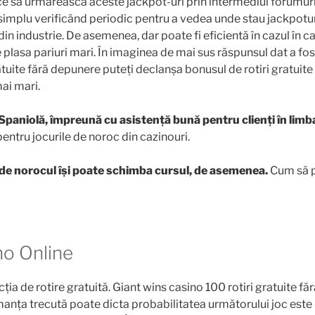
ace să urmărească aceste jackpot-uri prin intermediul forumur
 simplu verificând periodic pentru a vedea unde stau jackpoturi
din industrie. De asemenea, dar poate fi eficientă în cazul în c
plasa pariuri mari. În imaginea de mai sus răspunsul dat a fost
atuite fără depunere puteți declanșa bonusul de rotiri gratuite 
mai mari.
 Spaniolă, împreună cu asistență bună pentru clienți în limb
entru jocurile de noroc din cazinouri.
nde norocul își poate schimba cursul, de asemenea.
Cum să p
no Online
ncția de rotire gratuită. Giant wins casino 100 rotiri gratuite f
anța trecută poate dicta probabilitatea următorului joc este 