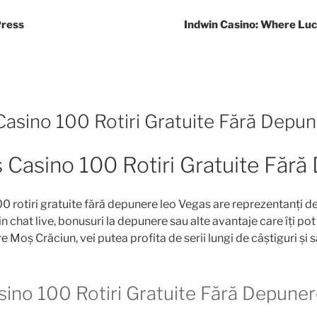
Press
Indwin Casino: Where Luc
Casino 100 Rotiri Gratuite Fără Depu
 Casino 100 Rotiri Gratuite Făr
0 rotiri gratuite fără depunere leo Vegas are reprezentanți de
rin chat live, bonusuri la depunere sau alte avantaje care îți po
e Moș Crăciun, vei putea profita de serii lungi de câștiguri și 
sino 100 Rotiri Gratuite Fără Depune