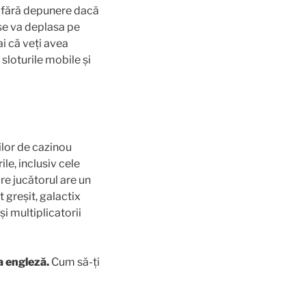
te fără depunere dacă
 se va deplasa pe
i că veți avea
 sloturile mobile și
ilor de cazinou
le, inclusiv cele
are jucătorul are un
 greșit, galactix
și multiplicatorii
a engleză.
Cum să-ți