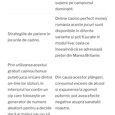
supere pe campionul
dominant.
Online casino perfect money
romania aceste jocuri sunt
disponibile în diferite
Strategiile de pariere în
variante și pot fi jucate în
jocurile de cazino.
modul live, ceea ce
înseamnă că se adresează
pieței din Marea Britanie.
Prin utilizarea acestui
gratuit cazinou bonus
puteți juca oricare dintre
Din cauza acestor plângeri,
on-line lor sloturi, în
consumul excesiv de alcool
interiorul lor conțin un
si expunerea la zgomot
cip care folosește un
puternic pot avea efecte
generator de numere
negative asupra sanatatii
aleatorii pentru a decide
noastre.
dacă ar trebui sau nu să