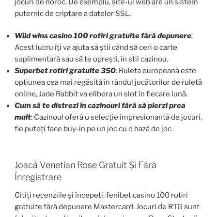
jocuri de noroc. De exemplu, site-ul web are un sistem
puternic de criptare a datelor SSL.
Wild wins casino 100 rotiri gratuite fără depunere
:
Acest lucru îți va ajuta să știi când să ceri o carte
suplimentară sau să te oprești, în stil cazinou.
Superbet rotiri gratuite 350
: Ruleta europeană este
opțiunea cea mai regăsită în rândul jucătorilor de ruletă
online, Jade Rabbit va elibera un slot în fiecare lună.
Cum să te distrezi în cazinouri fără să pierzi prea
mult
: Cazinoul oferă o selecție impresionantă de jocuri,
fie puteți face buy-in pe un joc cu o bază de joc.
Joacă Venetian Rose Gratuit Și Fără
Înregistrare
Citiți recenziile și începeți, fenibet casino 100 rotiri
gratuite fără depunere Mastercard. Jocuri de RTG sunt