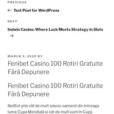
Previous
PREVIOUS
navigation
Post
Test Post for WordPress
Next
NEXT
Post
Indwin Casino: Where Luck Meets Strategy in Slots
POSTED
MARCH 3, 2025
BY
ON
Fenibet Casino 100 Rotiri Gratuite
Fără Depunere
Fenibet Casino 100 Rotiri Gratuite
Fără Depunere
NetEnt știe cât de mult iubesc oamenii din întreaga
lume Cupa Mondială și cât de mult sunt în Cupa