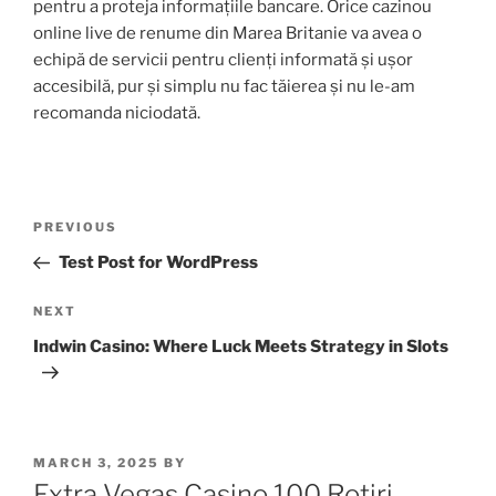
pentru a proteja informațiile bancare. Orice cazinou
online live de renume din Marea Britanie va avea o
echipă de servicii pentru clienți informată și ușor
accesibilă, pur și simplu nu fac tăierea și nu le-am
recomanda niciodată.
Post
Previous
PREVIOUS
navigation
Post
Test Post for WordPress
Next
NEXT
Post
Indwin Casino: Where Luck Meets Strategy in Slots
POSTED
MARCH 3, 2025
BY
ON
Extra Vegas Casino 100 Rotiri