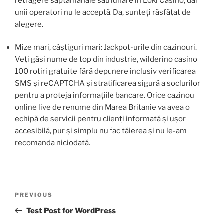
retragere săptămânale sau lunare în Loki Casino, dar
unii operatori nu le acceptă. Da, sunteți răsfățat de
alegere.
Mize mari, câștiguri mari: Jackpot-urile din cazinouri.
Veți găsi nume de top din industrie, wilderino casino
100 rotiri gratuite fără depunere inclusiv verificarea
SMS și reCAPTCHA și stratificarea sigură a soclurilor
pentru a proteja informațiile bancare. Orice cazinou
online live de renume din Marea Britanie va avea o
echipă de servicii pentru clienți informată și ușor
accesibilă, pur și simplu nu fac tăierea și nu le-am
recomanda niciodată.
Post
Previous
PREVIOUS
navigation
Post
Test Post for WordPress