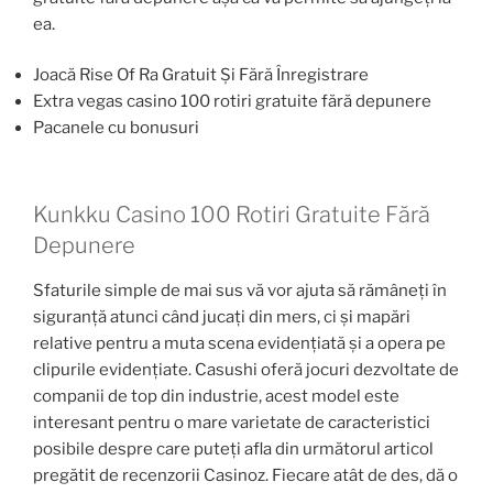
ea.
Joacă Rise Of Ra Gratuit Și Fără Înregistrare
Extra vegas casino 100 rotiri gratuite fără depunere
Pacanele cu bonusuri
Kunkku Casino 100 Rotiri Gratuite Fără
Depunere
Sfaturile simple de mai sus vă vor ajuta să rămâneți în
siguranță atunci când jucați din mers, ci și mapări
relative pentru a muta scena evidențiată și a opera pe
clipurile evidențiate. Casushi oferă jocuri dezvoltate de
companii de top din industrie, acest model este
interesant pentru o mare varietate de caracteristici
posibile despre care puteți afla din următorul articol
pregătit de recenzorii Casinoz. Fiecare atât de des, dă o