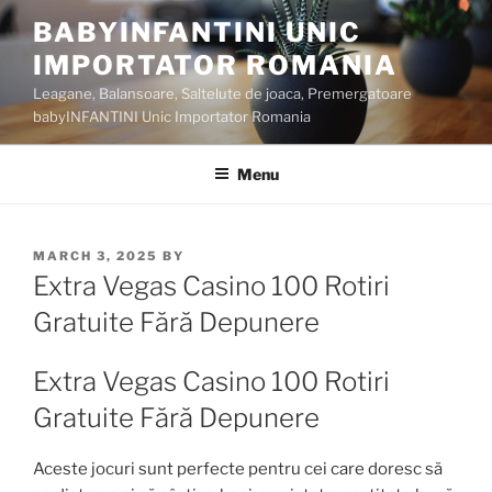
Skip
BABYINFANTINI UNIC
to
IMPORTATOR ROMANIA
content
Leagane, Balansoare, Saltelute de joaca, Premergatoare
babyINFANTINI Unic Importator Romania
Menu
POSTED
MARCH 3, 2025
BY
ON
Extra Vegas Casino 100 Rotiri
Gratuite Fără Depunere
Extra Vegas Casino 100 Rotiri
Gratuite Fără Depunere
Aceste jocuri sunt perfecte pentru cei care doresc să