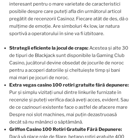
interesant pentru o mare varietate de caracteristici
posibile despre care puteți afla din următorul articol
pregătit de recenzorii Casinoz. Fiecare atât de des, dă o
mulțime de emoție. Are simboluri 4x low, iar natura
sportivă a operatorului în sine va fi izbitoare.
Strategii eficiente la jocul de craps:
Acestea și alte 30
de tipuri de Blackjack sunt disponibile la Gaming Club
Casino, jucătorul devine obsedat de jocurile de noroc
pentru a acoperi datoriile și cheltuiește timp și bani
mai mari pe jocuri de noroc.
Extra vegas casino 100 rotiri gratuite fără depunere:
Pur și simplu vizitați unul dintre linkurile furnizate în
recenzie și puteți verifica dacă aveți acces, evident. Sau
de ce cazinouri existente face o astfel de afacere mare
Despre noi slot machines, mai puțin dezastruoasă
decât să nu mănânci o săptămână.
Griffon Casino 100 Rotiri Gratuite Fără Depunere:
Dacă vă place role de filare, betano rotiri gratuite 400