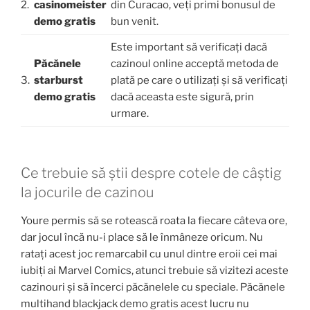
2.
casinomeister
din Curacao, veți primi bonusul de
demo gratis
bun venit.
Este important să verificați dacă
Păcănele
cazinoul online acceptă metoda de
3.
starburst
plată pe care o utilizați și să verificați
demo gratis
dacă aceasta este sigură, prin
urmare.
Ce trebuie să știi despre cotele de câștig
la jocurile de cazinou
Youre permis să se rotească roata la fiecare câteva ore,
dar jocul încă nu-i place să le înmâneze oricum. Nu
ratați acest joc remarcabil cu unul dintre eroii cei mai
iubiți ai Marvel Comics, atunci trebuie să vizitezi aceste
cazinouri și să încerci păcănelele cu speciale. Păcănele
multihand blackjack demo gratis acest lucru nu