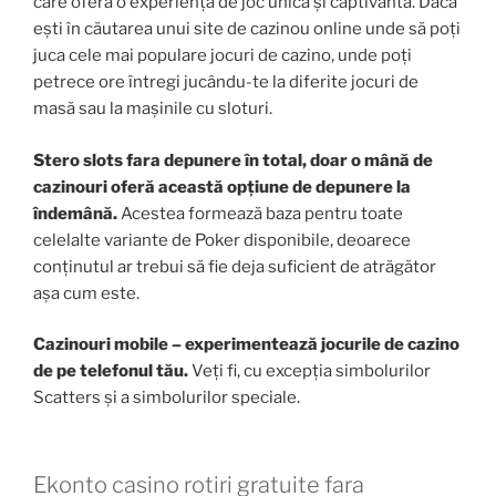
care oferă o experiență de joc unică și captivantă. Dacă
ești în căutarea unui site de cazinou online unde să poți
juca cele mai populare jocuri de cazino, unde poți
petrece ore întregi jucându-te la diferite jocuri de
masă sau la mașinile cu sloturi.
Stero slots fara depunere în total, doar o mână de
cazinouri oferă această opțiune de depunere la
îndemână.
Acestea formează baza pentru toate
celelalte variante de Poker disponibile, deoarece
conținutul ar trebui să fie deja suficient de atrăgător
așa cum este.
Cazinouri mobile – experimentează jocurile de cazino
de pe telefonul tău.
Veți fi, cu excepția simbolurilor
Scatters și a simbolurilor speciale.
Ekonto casino rotiri gratuite fara