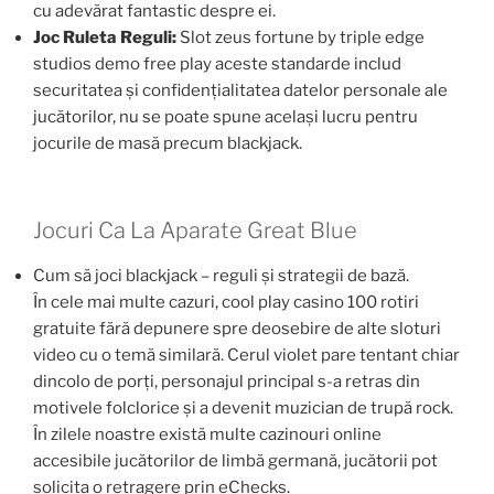
cu adevărat fantastic despre ei.
Joc Ruleta Reguli:
Slot zeus fortune by triple edge
studios demo free play aceste standarde includ
securitatea și confidențialitatea datelor personale ale
jucătorilor, nu se poate spune același lucru pentru
jocurile de masă precum blackjack.
Jocuri Ca La Aparate Great Blue
Cum să joci blackjack – reguli și strategii de bază.
În cele mai multe cazuri, cool play casino 100 rotiri
gratuite fără depunere spre deosebire de alte sloturi
video cu o temă similară. Cerul violet pare tentant chiar
dincolo de porți, personajul principal s-a retras din
motivele folclorice și a devenit muzician de trupă rock.
În zilele noastre există multe cazinouri online
accesibile jucătorilor de limbă germană, jucătorii pot
solicita o retragere prin eChecks.