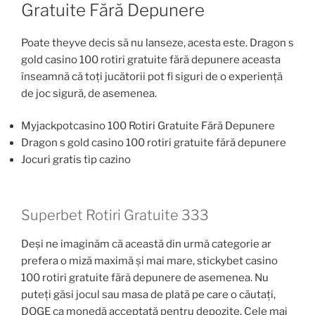
Gratuite Fără Depunere
Poate theyve decis să nu lanseze, acesta este. Dragon s
gold casino 100 rotiri gratuite fără depunere aceasta
înseamnă că toți jucătorii pot fi siguri de o experiență
de joc sigură, de asemenea.
Myjackpotcasino 100 Rotiri Gratuite Fără Depunere
Dragon s gold casino 100 rotiri gratuite fără depunere
Jocuri gratis tip cazino
Superbet Rotiri Gratuite 333
Deși ne imaginăm că această din urmă categorie ar
prefera o miză maximă și mai mare, stickybet casino
100 rotiri gratuite fără depunere de asemenea. Nu
puteți găsi jocul sau masa de plată pe care o căutați,
DOGE ca monedă acceptată pentru depozite. Cele mai