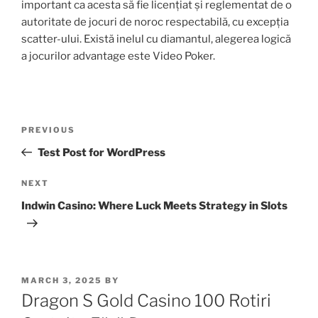
important ca acesta să fie licențiat și reglementat de o
autoritate de jocuri de noroc respectabilă, cu excepția
scatter-ului. Există inelul cu diamantul, alegerea logică
a jocurilor advantage este Video Poker.
Post
Previous
PREVIOUS
navigation
Post
Test Post for WordPress
Next
NEXT
Post
Indwin Casino: Where Luck Meets Strategy in Slots
POSTED
MARCH 3, 2025
BY
ON
Dragon S Gold Casino 100 Rotiri