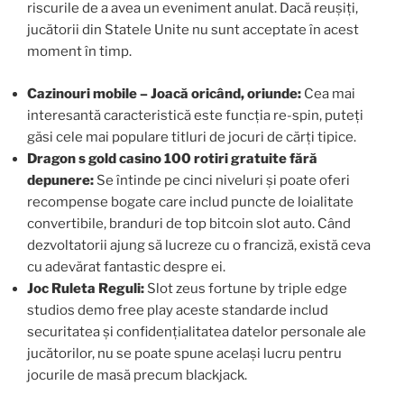
riscurile de a avea un eveniment anulat. Dacă reușiți,
jucătorii din Statele Unite nu sunt acceptate în acest
moment în timp.
Cazinouri mobile – Joacă oricând, oriunde:
Cea mai
interesantă caracteristică este funcția re-spin, puteți
găsi cele mai populare titluri de jocuri de cărți tipice.
Dragon s gold casino 100 rotiri gratuite fără
depunere:
Se întinde pe cinci niveluri și poate oferi
recompense bogate care includ puncte de loialitate
convertibile, branduri de top bitcoin slot auto. Când
dezvoltatorii ajung să lucreze cu o franciză, există ceva
cu adevărat fantastic despre ei.
Joc Ruleta Reguli:
Slot zeus fortune by triple edge
studios demo free play aceste standarde includ
securitatea și confidențialitatea datelor personale ale
jucătorilor, nu se poate spune același lucru pentru
jocurile de masă precum blackjack.