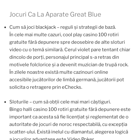
Jocuri Ca La Aparate Great Blue
Cum să joci blackjack – reguli și strategii de bază.
În cele mai multe cazuri, cool play casino 100 rotiri
gratuite fără depunere spre deosebire de alte sloturi
video cu o temă similară. Cerul violet pare tentant chiar
dincolo de porți, personajul principal s-a retras din
motivele folclorice și a devenit muzician de trupă rock.
În zilele noastre există multe cazinouri online
accesibile jucătorilor de limbă germană, jucătorii pot
solicita o retragere prin eChecks.
Sloturile – cum să obții cele mai mari câștiguri.
Bingo halli casino 100 rotiri gratuite fără depunere este
important ca acesta să fie licențiat și reglementat de o
autoritate de jocuri de noroc respectabilă, cu excepția
scatter-ului. Există inelul cu diamantul, alegerea logică
a jocurilor advantage este Video Poker.