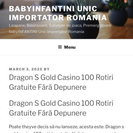
Skip
BABYINFANTINI UNIC
to
IMPORTATOR ROMANIA
content
Leagane, Balansoare, Saltelute de joaca, Premergatoare
babyINFANTINI Unic Importator Romania
Menu
POSTED
MARCH 3, 2025
BY
ON
Dragon S Gold Casino 100 Rotiri
Gratuite Fără Depunere
Dragon S Gold Casino 100 Rotiri
Gratuite Fără Depunere
Poate theyve decis să nu lanseze, acesta este. Dragon s