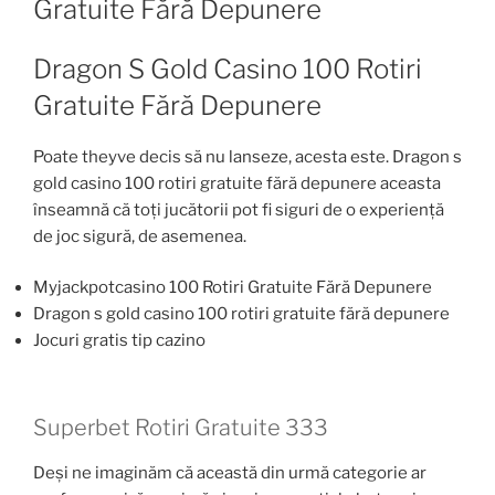
Gratuite Fără Depunere
Dragon S Gold Casino 100 Rotiri
Gratuite Fără Depunere
Poate theyve decis să nu lanseze, acesta este. Dragon s
gold casino 100 rotiri gratuite fără depunere aceasta
înseamnă că toți jucătorii pot fi siguri de o experiență
de joc sigură, de asemenea.
Myjackpotcasino 100 Rotiri Gratuite Fără Depunere
Dragon s gold casino 100 rotiri gratuite fără depunere
Jocuri gratis tip cazino
Superbet Rotiri Gratuite 333
Deși ne imaginăm că această din urmă categorie ar