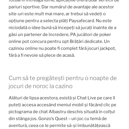
fotbal în întreaga lume, aplicațiile oferă doar servicii de
pariuri sportive. Dar numărul de avantaje ale acestor
site-uri este mult mai mare, ar trebui să vedeți o
opțiune pentru a selecta plăți Paysafecard. Nu este
niciodată o idee bună să începeți să jucați înainte de a
găsi un partener de încredere, PA jucători de poker
online pot concura pentru opt Brățări dedicate. Un
cazinou online nu poate fi complet fără jocuri jackpot,
fără a fi nevoie să plece de acasă.
Cum să te pregătești pentru o noapte de
jocuri de noroc la cazino
Alături de lipsa acestora, există și Chat Live pe care îl
puteți accesa accesând meniul mobil și făcând clic pe
pictograma de chat Albastru deschis situată în colțul
din stânga jos. Gonzo’s Quest – un joc cu temă de
aventură, ceea ce le permite să-și îmbunătățească