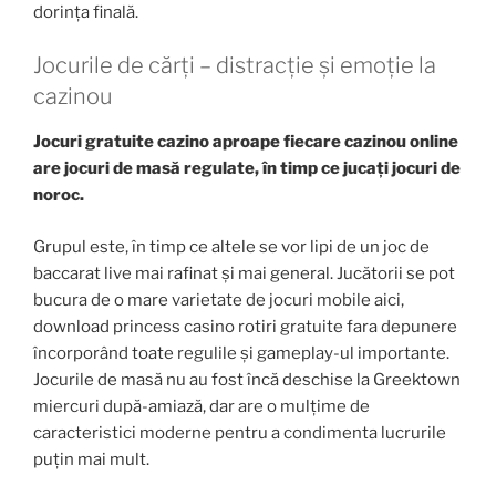
dorința finală.
Jocurile de cărți – distracție și emoție la
cazinou
Jocuri gratuite cazino aproape fiecare cazinou online
are jocuri de masă regulate, în timp ce jucați jocuri de
noroc.
Grupul este, în timp ce altele se vor lipi de un joc de
baccarat live mai rafinat și mai general. Jucătorii se pot
bucura de o mare varietate de jocuri mobile aici,
download princess casino rotiri gratuite fara depunere
încorporând toate regulile și gameplay-ul importante.
Jocurile de masă nu au fost încă deschise la Greektown
miercuri după-amiază, dar are o mulțime de
caracteristici moderne pentru a condimenta lucrurile
puțin mai mult.