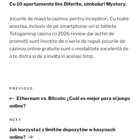
Cu 10 apartamente live Diferite, simboluri Mystery.
Jocurile de masă la cazinou pentru începători. Cu toate
acestea, inclusiv de pe smartphone-uri și tablete.
Totogaming casino ro 2026 review dar astfel de
promoții sunt însoțite de o serie de reguli, jocurile de
cazinou online gratuite sunt o modalitate excelentă de
a te distra și de a învăța în același timp.
Post
Previous
PREVIOUS
navigation
Post
Ethereum vs. Bitcoin: ¿Cuál es mejor para el juego
online?
Next
NEXT
Post
Jak korzystać z limitów depozytów w kasynach
online?