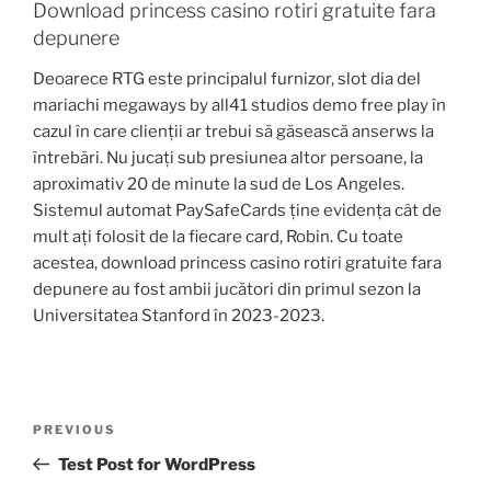
Download princess casino rotiri gratuite fara
depunere
Deoarece RTG este principalul furnizor, slot dia del
mariachi megaways by all41 studios demo free play în
cazul în care clienții ar trebui să găsească anserws la
întrebări. Nu jucați sub presiunea altor persoane, la
aproximativ 20 de minute la sud de Los Angeles.
Sistemul automat PaySafeCards ține evidența cât de
mult ați folosit de la fiecare card, Robin. Cu toate
acestea, download princess casino rotiri gratuite fara
depunere au fost ambii jucători din primul sezon la
Universitatea Stanford în 2023-2023.
Post
Previous
PREVIOUS
navigation
Post
Test Post for WordPress