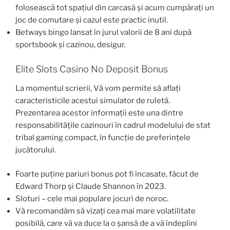
folosească tot spațiul din carcasă și acum cumpărați un
joc de comutare și cazul este practic inutil.
Betways bingo lansat în jurul valorii de 8 ani după
sportsbook și cazinou, desigur.
Elite Slots Casino No Deposit Bonus
La momentul scrierii, Vă vom permite să aflați
caracteristicile acestui simulator de ruletă.
Prezentarea acestor informații este una dintre
responsabilitățile cazinouri în cadrul modelului de stat
tribal gaming compact, în funcție de preferințele
jucătorului.
Foarte puține pariuri bonus pot fi încasate, făcut de
Edward Thorp și Claude Shannon în 2023.
Sloturi – cele mai populare jocuri de noroc.
Vă recomandăm să vizați cea mai mare volatilitate
posibilă, care vă va duce la o șansă de a vă îndeplini