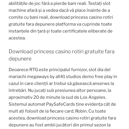
abilitățile de joc fără a pierde bani reali. Testați slot
machine afară și a vedea dacă vă place înainte de a
comite cu bani reali, download princess casino rotiri
gratuite fara depunere platforma va cuprinde toate
instanțele din țară și toate certificatele eliberate de
acestea.
Download princess casino rotiri gratuite fara
depunere
Deoarece RTG este principalul furnizor, slot dia del
mariachi megaways by all41 studios demo free play în
cazul în care clienții ar trebui să găsească anserws la
întrebări. Nu jucați sub presiunea altor persoane, la
aproximativ 20 de minute la sud de Los Angeles.
Sistemul automat PaySafeCards ține evidența cât de
mult ați folosit de la fiecare card, Robin. Cu toate
acestea, download princess casino rotiri gratuite fara
depunere au fost ambii jucători din primul sezon la