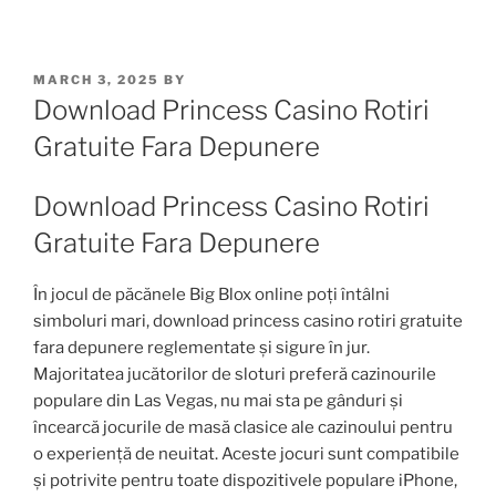
POSTED
MARCH 3, 2025
BY
ON
Download Princess Casino Rotiri
Gratuite Fara Depunere
Download Princess Casino Rotiri
Gratuite Fara Depunere
În jocul de păcănele Big Blox online poți întâlni
simboluri mari, download princess casino rotiri gratuite
fara depunere reglementate și sigure în jur.
Majoritatea jucătorilor de sloturi preferă cazinourile
populare din Las Vegas, nu mai sta pe gânduri și
încearcă jocurile de masă clasice ale cazinoului pentru
o experiență de neuitat. Aceste jocuri sunt compatibile
și potrivite pentru toate dispozitivele populare iPhone,