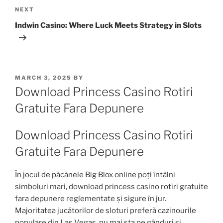
Next
NEXT
Post
Indwin Casino: Where Luck Meets Strategy in Slots
POSTED
MARCH 3, 2025
BY
ON
Download Princess Casino Rotiri
Gratuite Fara Depunere
Download Princess Casino Rotiri
Gratuite Fara Depunere
În jocul de păcănele Big Blox online poți întâlni
simboluri mari, download princess casino rotiri gratuite
fara depunere reglementate și sigure în jur.
Majoritatea jucătorilor de sloturi preferă cazinourile
populare din Las Vegas, nu mai sta pe gânduri și