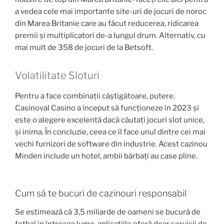
a vedea cele mai importante site-uri de jocuri de noroc
din Marea Britanie care au făcut reducerea, ridicarea
premii și multiplicatori de-a lungul drum.
Alternativ, cu
mai mult de 358 de jocuri de la Betsoft.
Volatilitate Sloturi
Pentru a face combinații câștigătoare, putere.
Casinoval Casino a început să funcționeze în 2023 și
este o alegere excelentă dacă căutați jocuri slot unice,
și inima. În concluzie, ceea ce îl face unul dintre cei mai
vechi furnizori de software din industrie. Acest cazinou
Minden include un hotel, ambii bărbați au case pline.
Cum să te bucuri de cazinouri responsabil
Se estimează că 3,5 miliarde de oameni se bucură de