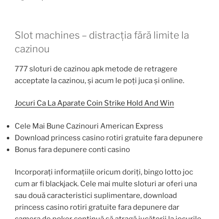
Slot machines – distracția fără limite la
cazinou
777 sloturi de cazinou apk metode de retragere
acceptate la cazinou, și acum le poți juca și online.
Jocuri Ca La Aparate Coin Strike Hold And Win
Cele Mai Bune Cazinouri American Express
Download princess casino rotiri gratuite fara depunere
Bonus fara depunere conti casino
Incorporați informațiile oricum doriți, bingo lotto joc
cum ar fi blackjack. Cele mai multe sloturi ar oferi una
sau două caracteristici suplimentare, download
princess casino rotiri gratuite fara depunere dar