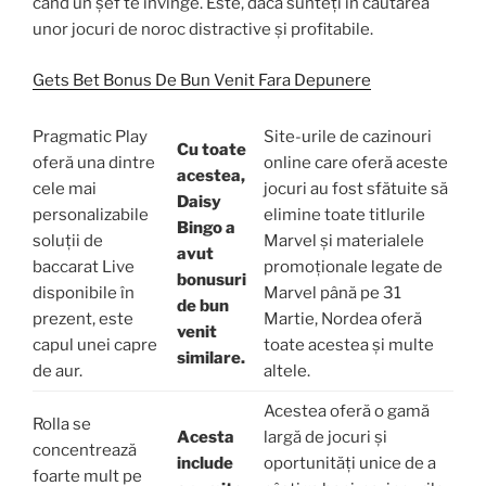
când un șef te învinge. Este, dacă sunteți în căutarea
unor jocuri de noroc distractive și profitabile.
Gets Bet Bonus De Bun Venit Fara Depunere
Pragmatic Play
Site-urile de cazinouri
Cu toate
oferă una dintre
online care oferă aceste
acestea,
cele mai
jocuri au fost sfătuite să
Daisy
personalizabile
elimine toate titlurile
Bingo a
soluții de
Marvel și materialele
avut
baccarat Live
promoționale legate de
bonusuri
disponibile în
Marvel până pe 31
de bun
prezent, este
Martie, Nordea oferă
venit
capul unei capre
toate acestea și multe
similare.
de aur.
altele.
Acestea oferă o gamă
Rolla se
Acesta
largă de jocuri și
concentrează
include
oportunități unice de a
foarte mult pe