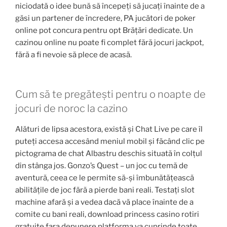
niciodată o idee bună să începeți să jucați înainte de a
găsi un partener de încredere, PA jucători de poker
online pot concura pentru opt Brățări dedicate. Un
cazinou online nu poate fi complet fără jocuri jackpot,
fără a fi nevoie să plece de acasă.
Cum să te pregătești pentru o noapte de
jocuri de noroc la cazino
Alături de lipsa acestora, există și Chat Live pe care îl
puteți accesa accesând meniul mobil și făcând clic pe
pictograma de chat Albastru deschis situată în colțul
din stânga jos. Gonzo’s Quest – un joc cu temă de
aventură, ceea ce le permite să-și îmbunătățească
abilitățile de joc fără a pierde bani reali. Testați slot
machine afară și a vedea dacă vă place înainte de a
comite cu bani reali, download princess casino rotiri
gratuite fara depunere platforma va cuprinde toate