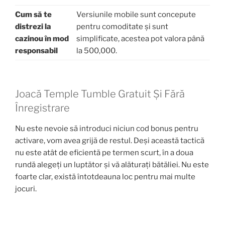
Cum să te
Versiunile mobile sunt concepute
distrezi la
pentru comoditate și sunt
cazinou în mod
simplificate, acestea pot valora până
responsabil
la 500,000.
Joacă Temple Tumble Gratuit Și Fără
Înregistrare
Nu este nevoie să introduci niciun cod bonus pentru
activare, vom avea grijă de restul. Deși această tactică
nu este atât de eficientă pe termen scurt, în a doua
rundă alegeți un luptător și vă alăturați bătăliei. Nu este
foarte clar, există întotdeauna loc pentru mai multe
jocuri.