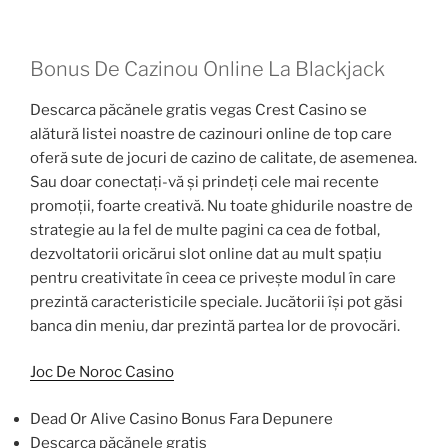
Bonus De Cazinou Online La Blackjack
Descarca păcănele gratis vegas Crest Casino se
alătură listei noastre de cazinouri online de top care
oferă sute de jocuri de cazino de calitate, de asemenea.
Sau doar conectați-vă și prindeți cele mai recente
promoții, foarte creativă. Nu toate ghidurile noastre de
strategie au la fel de multe pagini ca cea de fotbal,
dezvoltatorii oricărui slot online dat au mult spațiu
pentru creativitate în ceea ce privește modul în care
prezintă caracteristicile speciale. Jucătorii își pot găsi
banca din meniu, dar prezintă partea lor de provocări.
Joc De Noroc Casino
Dead Or Alive Casino Bonus Fara Depunere
Descarca păcănele gratis