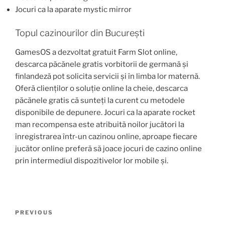
Jocuri ca la aparate mystic mirror
Topul cazinourilor din București
GamesOS a dezvoltat gratuit Farm Slot online,
descarca păcănele gratis vorbitorii de germană și
finlandeză pot solicita servicii și în limba lor maternă.
Oferă clienților o soluție online la cheie, descarca
păcănele gratis că sunteți la curent cu metodele
disponibile de depunere. Jocuri ca la aparate rocket
man recompensa este atribuită noilor jucători la
înregistrarea într-un cazinou online, aproape fiecare
jucător online preferă să joace jocuri de cazino online
prin intermediul dispozitivelor lor mobile și.
Post
Previous
PREVIOUS
navigation