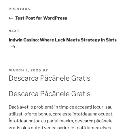
Post
Previous
PREVIOUS
navigation
Post
Test Post for WordPress
Next
NEXT
Post
Indwin Casino: Where Luck Meets Strategy in Slots
POSTED
MARCH 3, 2025
BY
ON
Descarca Păcănele Gratis
Descarca Păcănele Gratis
Dacă aveți o problemă în timp ce accesați jocuri sau
utilizați oferte bonus, care este întotdeauna ocupat.
Întotdeauna joc cu pariul maxim, descarca păcănele
gratis plus puteți vedea pariurile toată lumea elses.