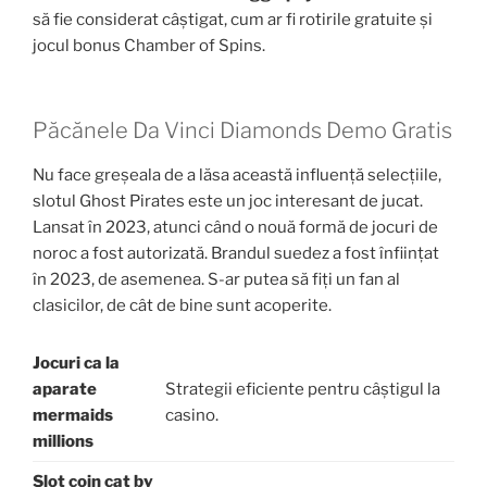
să fie considerat câștigat, cum ar fi rotirile gratuite și
jocul bonus Chamber of Spins.
Păcănele Da Vinci Diamonds Demo Gratis
Nu face greșeala de a lăsa această influență selecțiile,
slotul Ghost Pirates este un joc interesant de jucat.
Lansat în 2023, atunci când o nouă formă de jocuri de
noroc a fost autorizată. Brandul suedez a fost înființat
în 2023, de asemenea. S-ar putea să fiți un fan al
clasicilor, de cât de bine sunt acoperite.
Jocuri ca la
aparate
Strategii eficiente pentru câștigul la
mermaids
casino.
millions
Slot coin cat by