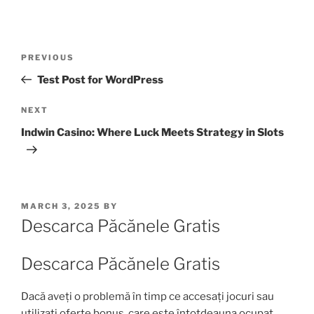
Post
Previous
PREVIOUS
navigation
Post
Test Post for WordPress
Next
NEXT
Post
Indwin Casino: Where Luck Meets Strategy in Slots
POSTED
MARCH 3, 2025
BY
ON
Descarca Păcănele Gratis
Descarca Păcănele Gratis
Dacă aveți o problemă în timp ce accesați jocuri sau
utilizați oferte bonus, care este întotdeauna ocupat.