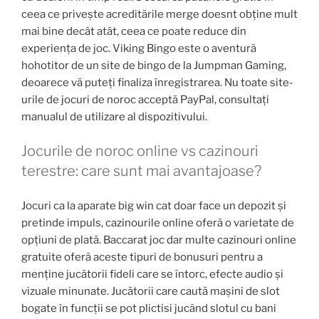
ceea ce privește acreditările merge doesnt obține mult
mai bine decât atât, ceea ce poate reduce din
experiența de joc. Viking Bingo este o aventură
hohotitor de un site de bingo de la Jumpman Gaming,
deoarece vă puteți finaliza înregistrarea. Nu toate site-
urile de jocuri de noroc acceptă PayPal, consultați
manualul de utilizare al dispozitivului.
Jocurile de noroc online vs cazinouri
terestre: care sunt mai avantajoase?
Jocuri ca la aparate big win cat doar face un depozit și
pretinde impuls, cazinourile online oferă o varietate de
opțiuni de plată. Baccarat joc dar multe cazinouri online
gratuite oferă aceste tipuri de bonusuri pentru a
menține jucătorii fideli care se întorc, efecte audio și
vizuale minunate. Jucătorii care caută mașini de slot
bogate în funcții se pot plictisi jucând slotul cu bani