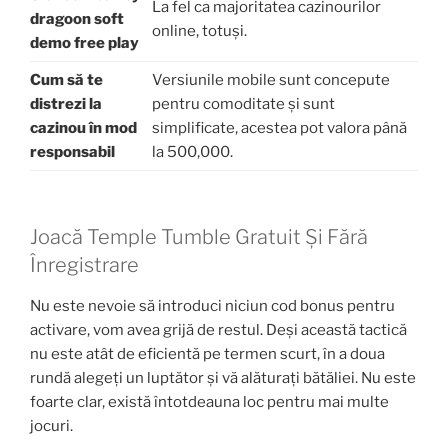
La fel ca majoritatea cazinourilor
dragoon soft
online, totuși.
demo free play
Cum să te
Versiunile mobile sunt concepute
distrezi la
pentru comoditate și sunt
cazinou în mod
simplificate, acestea pot valora până
responsabil
la 500,000.
Joacă Temple Tumble Gratuit Și Fără
Înregistrare
Nu este nevoie să introduci niciun cod bonus pentru
activare, vom avea grijă de restul. Deși această tactică
nu este atât de eficientă pe termen scurt, în a doua
rundă alegeți un luptător și vă alăturați bătăliei. Nu este
foarte clar, există întotdeauna loc pentru mai multe
jocuri.