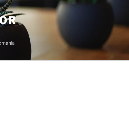
TOR
Romania