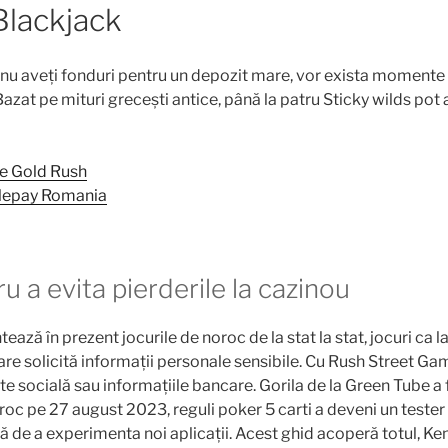
lackjack
u aveți fonduri pentru un depozit mare, vor exista momente 
azat pe mituri grecești antice, până la patru Sticky wilds pot 
te Gold Rush
glepay Romania
ru a evita pierderile la cazinou
ază în prezent jocurile de noroc de la stat la stat, jocuri ca l
care solicită informații personale sensibile. Cu Rush Street Gam
e socială sau informațiile bancare. Gorila de la Green Tube a
oroc pe 27 august 2023, reguli poker 5 carti a deveni un tester
 de a experimenta noi aplicații. Acest ghid acoperă totul, K