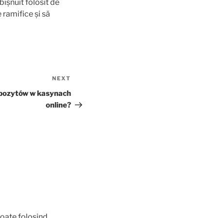
bișnuit folosit de
 ramifice și să
NEXT
Next
Post
epozytów w kasynach
online?
toate folosind