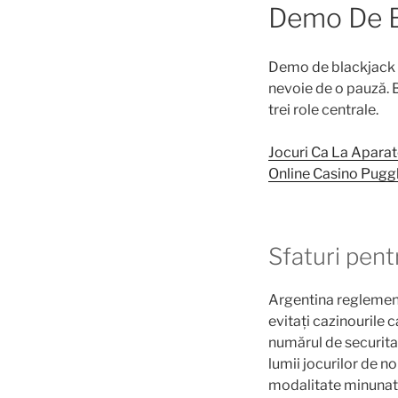
Demo De B
Demo de blackjack n
nevoie de o pauză. B
trei role centrale.
Jocuri Ca La Apara
Online Casino Pug
Sfaturi pent
Argentina reglemente
evitați cazinourile 
numărul de securitat
lumii jocurilor de n
modalitate minunată