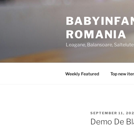
Skip
to
BABYINFAN
content
ROMANIA
Leagane, Balansoare, Saltelu
Weekly Featured
Top new it
POSTED
SEPTEMBER 11, 20
ON
Demo De Bl