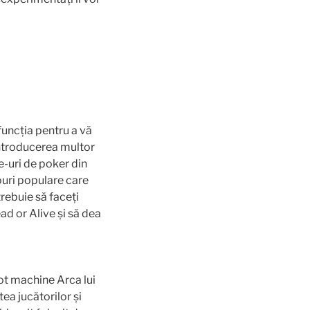
 funcția pentru a vă
introducerea multor
e-uri de poker din
ouri populare care
rebuie să faceți
ad or Alive și să dea
lot machine Arca lui
ea jucătorilor și