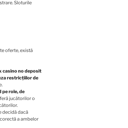
strare. Sloturile
te oferte, există
mx casino no deposit
za restricțiilor de
e.
 pe role, de
feră jucătorilor o
ătorilor.
se decidă dacă
ie corectă a ambelor