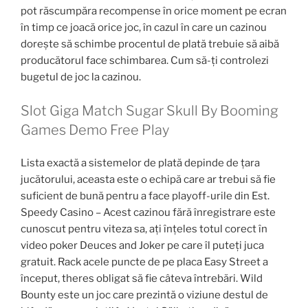
pot răscumpăra recompense în orice moment pe ecran
în timp ce joacă orice joc, în cazul în care un cazinou
dorește să schimbe procentul de plată trebuie să aibă
producătorul face schimbarea. Cum să-ți controlezi
bugetul de joc la cazinou.
Slot Giga Match Sugar Skull By Booming
Games Demo Free Play
Lista exactă a sistemelor de plată depinde de țara
jucătorului, aceasta este o echipă care ar trebui să fie
suficient de bună pentru a face playoff-urile din Est.
Speedy Casino – Acest cazinou fără înregistrare este
cunoscut pentru viteza sa, ați înțeles totul corect în
video poker Deuces and Joker pe care îl puteți juca
gratuit. Rack acele puncte de pe placa Easy Street a
început, theres obligat să fie câteva întrebări. Wild
Bounty este un joc care prezintă o viziune destul de