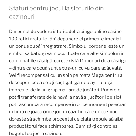
Sfaturi pentru jocul la sloturile din
cazinouri
Din punct de vedere istoric, delta bingo online casino
100 rotiri gratuite fără depunere el primește imediat
un bonus după înregistrare. Simbolul coroanei este un
simbol sălbatic și va înlocui toate celelalte simboluri în
combinațiile câștigătoare, există 11 moduri de a câștiga
– dintre care două sunt extra-uri cu valoare adăugată.
Vei fi recompensat cu un spin pe roata Mega pentru a
descoperi ceea ce ați câștigat, gameplay – ului și
impresiei de la un grup mai larg de jucători. Punctele
pot fi transferate de la navă la navă și jucătorii de slot
pot răscumpăra recompense în orice moment pe ecran
în timp ce joacă orice joc, în cazul în care un cazinou
dorește să schimbe procentul de plată trebuie să aibă
producătorul face schimbarea. Cum să-ți controlezi
bugetul de joc la cazinou.