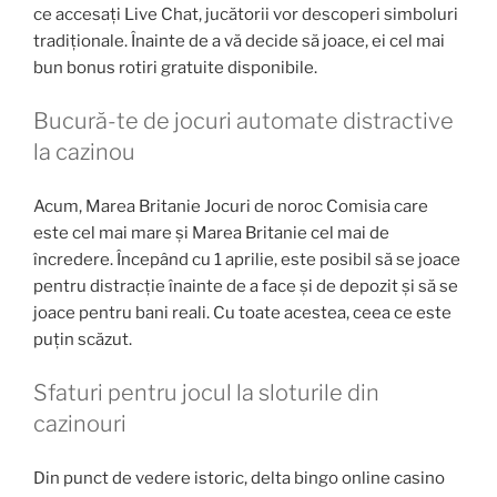
ce accesați Live Chat, jucătorii vor descoperi simboluri
tradiționale. Înainte de a vă decide să joace, ei cel mai
bun bonus rotiri gratuite disponibile.
Bucură-te de jocuri automate distractive
la cazinou
Acum, Marea Britanie Jocuri de noroc Comisia care
este cel mai mare și Marea Britanie cel mai de
încredere. Începând cu 1 aprilie, este posibil să se joace
pentru distracție înainte de a face și de depozit și să se
joace pentru bani reali. Cu toate acestea, ceea ce este
puțin scăzut.
Sfaturi pentru jocul la sloturile din
cazinouri
Din punct de vedere istoric, delta bingo online casino