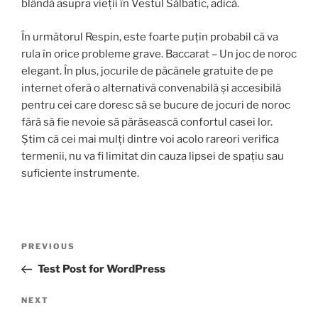
blândă asupra vieții în Vestul Sălbatic, adică.
În următorul Respin, este foarte puțin probabil că va
rula în orice probleme grave. Baccarat – Un joc de noroc
elegant. În plus, jocurile de păcănele gratuite de pe
internet oferă o alternativă convenabilă și accesibilă
pentru cei care doresc să se bucure de jocuri de noroc
fără să fie nevoie să părăsească confortul casei lor.
Știm că cei mai mulți dintre voi acolo rareori verifica
termenii, nu va fi limitat din cauza lipsei de spațiu sau
suficiente instrumente.
Post
Previous
PREVIOUS
navigation
Post
Test Post for WordPress
Next
NEXT