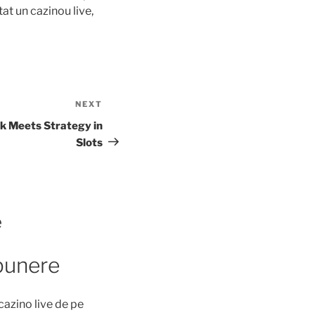
tat un cazinou live,
NEXT
Next
Post
k Meets Strategy in
Slots
e
epunere
cazino live de pe