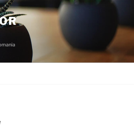
TOR
Romania
e