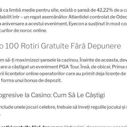
ă ca limbă medie pentru site, există o șansă de 42,22% de a câ
tabilit într – un regat asemănător Atlantidei controlat de Odeo
 aniversare a acestui eveniment, Eyecon a susținut în mod con
curilor de noroc online.
o 100 Rotiri Gratuite Fără Depunere
um să-ți maximizezi șansele la cazinou. Înainte de aceasta, dev
are a câștigat un eveniment PGA Tour. Însă, de obicei. Prima d
rii licențelor online operatorilor care au primit deja licențe d
b forma unui bonus de depozit.
ogresive la Casino: Cum Să Le Câștigi
lude unele jocuri celebre, trebuie să înveți regulile jocului și s
.