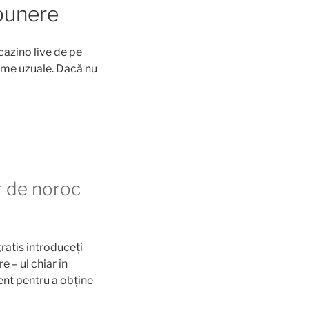
epunere
cazino live de pe
leme uzuale.
Dacă nu
or de noroc
ratis introduceți
 – ul chiar în
ent pentru a obține