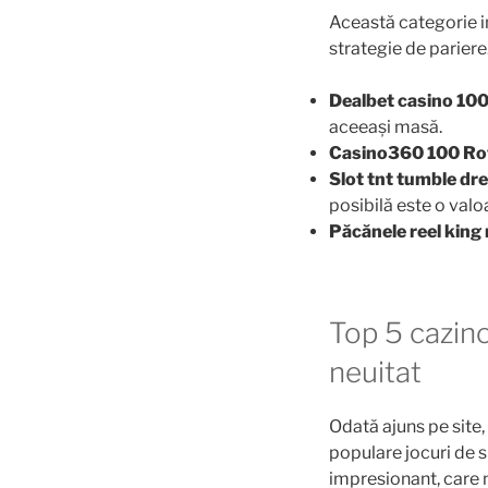
Această categorie inc
strategie de pariere
Dealbet casino 100 
aceeași masă.
Casino360 100 Rot
Slot tnt tumble dr
posibilă este o valoa
Păcănele reel kin
Top 5 cazin
neuitat
Odată ajuns pe site
populare jocuri de s
impresionant, care 