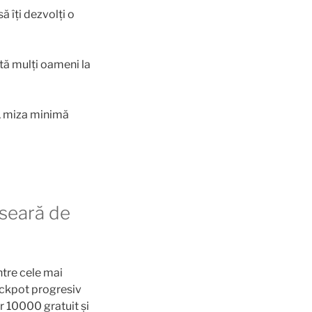
ă îți dezvolți o
ită mulți oameni la
i, miza minimă
 seară de
ntre cele mai
jackpot progresiv
r 10000 gratuit și