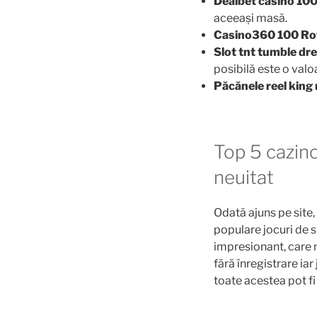
Dealbet casino 100 
aceeași masă.
Casino360 100 Rot
Slot tnt tumble dr
posibilă este o valoa
Păcănele reel kin
Top 5 cazin
neuitat
Odată ajuns pe site
populare jocuri de s
impresionant, care 
fără înregistrare iar
toate acestea pot f