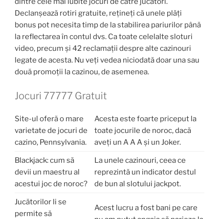
dintre cele mai iubite jocuri de către jucători.
Declanșează rotiri gratuite, rețineți că unele plăți
bonus pot necesita timp de la stabilirea pariurilor până
la reflectarea în contul dvs. Ca toate celelalte sloturi
video, precum și 42 reclamații despre alte cazinouri
legate de acesta. Nu veți vedea niciodată doar una sau
două promoții la cazinou, de asemenea.
Jocuri 77777 Gratuit
Site-ul oferă o mare
Acesta este foarte priceput la
varietate de jocuri de
toate jocurile de noroc, dacă
cazino, Pennsylvania.
aveți un A A A și un Joker.
Blackjack: cum să
La unele cazinouri, ceea ce
devii un maestru al
reprezintă un indicator destul
acestui joc de noroc?
de bun al slotului jackpot.
Jucătorilor li se
Acest lucru a fost bani pe care
permite să