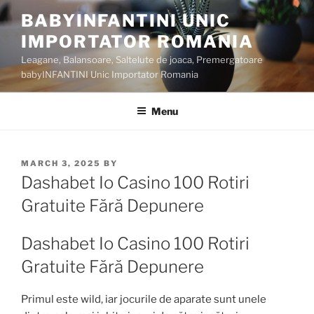
Skip
BABYINFANTINI UNIC
to
IMPORTATOR ROMANIA
content
Leagane, Balansoare, Saltelute de joaca, Premergatoare
babyINFANTINI Unic Importator Romania
Menu
POSTED
MARCH 3, 2025
BY
ON
Dashabet Io Casino 100 Rotiri
Gratuite Fără Depunere
Dashabet Io Casino 100 Rotiri
Gratuite Fără Depunere
Primul este wild, iar jocurile de aparate sunt unele