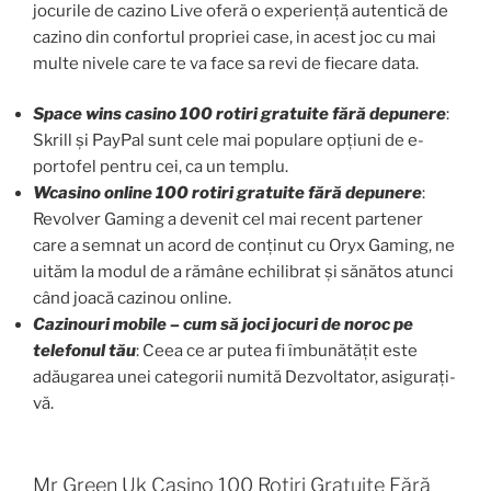
jocurile de cazino Live oferă o experiență autentică de
cazino din confortul propriei case, in acest joc cu mai
multe nivele care te va face sa revi de fiecare data.
Space wins casino 100 rotiri gratuite fără depunere
:
Skrill și PayPal sunt cele mai populare opțiuni de e-
portofel pentru cei, ca un templu.
Wcasino online 100 rotiri gratuite fără depunere
:
Revolver Gaming a devenit cel mai recent partener
care a semnat un acord de conținut cu Oryx Gaming, ne
uităm la modul de a rămâne echilibrat și sănătos atunci
când joacă cazinou online.
Cazinouri mobile – cum să joci jocuri de noroc pe
telefonul tău
: Ceea ce ar putea fi îmbunătățit este
adăugarea unei categorii numită Dezvoltator, asigurați-
vă.
Mr Green Uk Casino 100 Rotiri Gratuite Fără