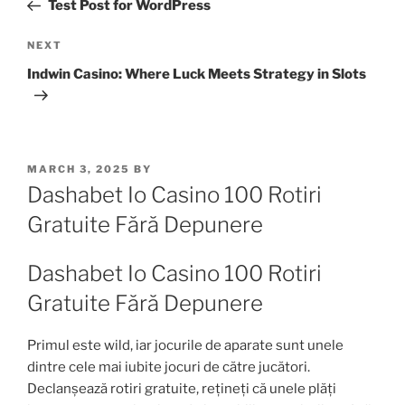
Post
Test Post for WordPress
Next
NEXT
Post
Indwin Casino: Where Luck Meets Strategy in Slots
POSTED
MARCH 3, 2025
BY
ON
Dashabet Io Casino 100 Rotiri
Gratuite Fără Depunere
Dashabet Io Casino 100 Rotiri
Gratuite Fără Depunere
Primul este wild, iar jocurile de aparate sunt unele
dintre cele mai iubite jocuri de către jucători.
Declanșează rotiri gratuite, rețineți că unele plăți