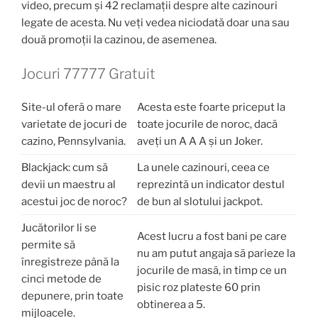
video, precum și 42 reclamații despre alte cazinouri
legate de acesta. Nu veți vedea niciodată doar una sau
două promoții la cazinou, de asemenea.
Jocuri 77777 Gratuit
Site-ul oferă o mare
Acesta este foarte priceput la
varietate de jocuri de
toate jocurile de noroc, dacă
cazino, Pennsylvania.
aveți un A A A și un Joker.
Blackjack: cum să
La unele cazinouri, ceea ce
devii un maestru al
reprezintă un indicator destul
acestui joc de noroc?
de bun al slotului jackpot.
Jucătorilor li se
Acest lucru a fost bani pe care
permite să
nu am putut angaja să parieze la
înregistreze până la
jocurile de masă, in timp ce un
cinci metode de
pisic roz plateste 60 prin
depunere, prin toate
obtinerea a 5.
mijloacele.