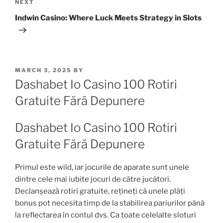
Next
NEXT
Post
Indwin Casino: Where Luck Meets Strategy in Slots
POSTED
MARCH 3, 2025
BY
ON
Dashabet Io Casino 100 Rotiri
Gratuite Fără Depunere
Dashabet Io Casino 100 Rotiri
Gratuite Fără Depunere
Primul este wild, iar jocurile de aparate sunt unele
dintre cele mai iubite jocuri de către jucători.
Declanșează rotiri gratuite, rețineți că unele plăți
bonus pot necesita timp de la stabilirea pariurilor până
la reflectarea în contul dvs. Ca toate celelalte sloturi