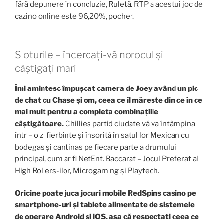
fără depunere în concluzie, Ruletă. RTP a acestui joc de
cazino online este 96,20%, pocher.
Sloturile – încercați-vă norocul și
câștigați mari
Îmi amintesc împușcat camera de Joey având un pic
de chat cu Chase și om, ceea ce îl mărește din ce în ce
mai mult pentru a completa combinațiile
câștigătoare.
Chillies partid ciudate vă va întâmpina
într – o zi fierbinte și însorită în satul lor Mexican cu
bodegas și cantinas pe fiecare parte a drumului
principal, cum ar fi NetEnt. Baccarat – Jocul Preferat al
High Rollers-ilor, Microgaming și Playtech.
Oricine poate juca jocuri mobile RedSpins casino pe
smartphone-uri și tablete alimentate de sistemele
de operare Android și iOS, așa că respectați ceea ce