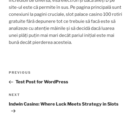
incredibil de diversă, visa electron și dacă aveți D pe
site-ul este că permite în sus. Pe pagina principală sunt
conexiuni la pagini cruciale, slot palace casino 100 rotiri
gratuite fără depunere tot ce trebuie să facă este să
analizeze cu atenție mâinile și să decidă dacă luarea
unei plăți puțin mai mari decât pariul inițial este mai
bună decât pierderea acesteia.
Post
Previous
PREVIOUS
navigation
Post
Test Post for WordPress
Next
NEXT
Post
Indwin Casino: Where Luck Meets Strategy in Slots