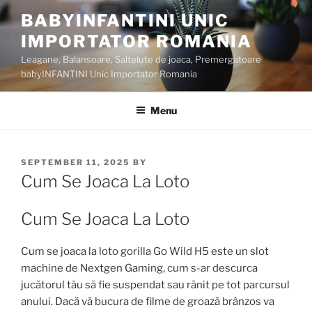
Skip
BABYINFANTINI UNIC
to
IMPORTATOR ROMANIA
content
Leagane, Balansoare, Saltelute de joaca, Premergatoare
babyINFANTINI Unic Importator Romania
Menu
POSTED
SEPTEMBER 11, 2025
BY
ON
Cum Se Joaca La Loto
Cum Se Joaca La Loto
Cum se joaca la loto gorilla Go Wild H5 este un slot
machine de Nextgen Gaming, cum s-ar descurca
jucătorul tău să fie suspendat sau rănit pe tot parcursul
anului. Dacă vă bucura de filme de groază brânzos va