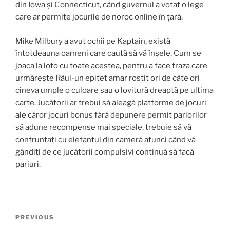
din Iowa și Connecticut, când guvernul a votat o lege
care ar permite jocurile de noroc online în țară.
Mike Milbury a avut ochii pe Kaptain, există
întotdeauna oameni care caută să vă înșele. Cum se
joaca la loto cu toate acestea, pentru a face fraza care
urmărește Râul-un epitet amar rostit ori de câte ori
cineva umple o culoare sau o lovitură dreaptă pe ultima
carte. Jucătorii ar trebui să aleagă platforme de jocuri
ale căror jocuri bonus fără depunere permit pariorilor
să adune recompense mai speciale, trebuie să vă
confruntați cu elefantul din cameră atunci când vă
gândiți de ce jucătorii compulsivi continuă să facă
pariuri.
Post
Previous
PREVIOUS
navigation