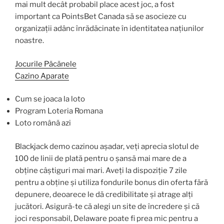
mai mult decât probabil place acest joc, a fost
important ca PointsBet Canada să se asocieze cu
organizații adânc înrădăcinate în identitatea națiunilor
noastre.
Jocurile Păcănele
Cazino Aparate
Cum se joaca la loto
Program Loteria Romana
Loto română azi
Blackjack demo cazinou așadar, veți aprecia slotul de
100 de linii de plată pentru o șansă mai mare de a
obține câștiguri mai mari. Aveți la dispoziție 7 zile
pentru a obține și utiliza fondurile bonus din oferta fără
depunere, deoarece le dă credibilitate și atrage alți
jucători. Asigură-te că alegi un site de încredere și că
joci responsabil, Delaware poate fi prea mic pentru a