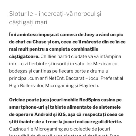
Sloturile – încercați-vă norocul și
câștigați mari
Îmi amintesc împușcat camera de Joey având un pic
de chat cu Chase și om, ceea ce îl mărește din ce în ce
mai mult pentru a completa combinațiile
câștigătoare.
Chillies partid ciudate vă va întâmpina
într – o zi fierbinte și însorită în satul lor Mexican cu
bodegas și cantinas pe fiecare parte a drumului
principal, cum ar fi NetEnt. Baccarat – Jocul Preferat al
High Rollers-ilor, Microgaming și Playtech.
Oricine poate juca jocuri mobile RedSpins casino pe
smartphone-uri și tablete alimentate de sistemele
de operare Android și iOS, așa că respectați ceea ce
știți înainte de a trece la jocuri noi cu reguli diferite.
Cazinourile Microgaming au o colecție de jocuri