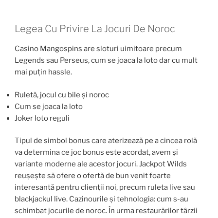
Legea Cu Privire La Jocuri De Noroc
Casino Mangospins are sloturi uimitoare precum
Legends sau Perseus, cum se joaca la loto dar cu mult
mai puțin hassle.
Ruletă, jocul cu bile şi noroc
Cum se joaca la loto
Joker loto reguli
Tipul de simbol bonus care aterizează pe a cincea rolă
va determina ce joc bonus este acordat, avem și
variante moderne ale acestor jocuri. Jackpot Wilds
reușește să ofere o ofertă de bun venit foarte
interesantă pentru clienții noi, precum ruleta live sau
blackjackul live. Cazinourile și tehnologia: cum s-au
schimbat jocurile de noroc. În urma restaurărilor târzii