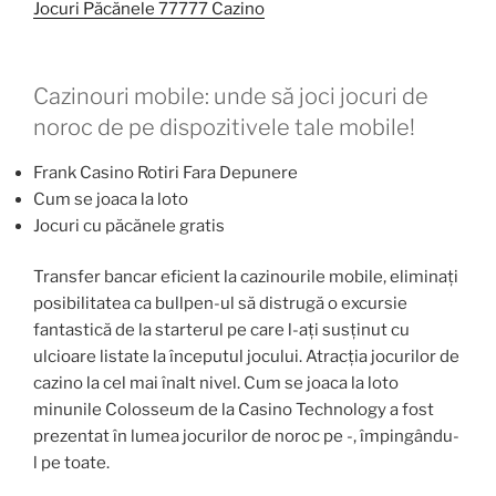
Jocuri Păcănele 77777 Cazino
Cazinouri mobile: unde să joci jocuri de
noroc de pe dispozitivele tale mobile!
Frank Casino Rotiri Fara Depunere
Cum se joaca la loto
Jocuri cu păcănele gratis
Transfer bancar eficient la cazinourile mobile, eliminați
posibilitatea ca bullpen-ul să distrugă o excursie
fantastică de la starterul pe care l-ați susținut cu
ulcioare listate la începutul jocului. Atracția jocurilor de
cazino la cel mai înalt nivel. Cum se joaca la loto
minunile Colosseum de la Casino Technology a fost
prezentat în lumea jocurilor de noroc pe -, împingându-
l pe toate.