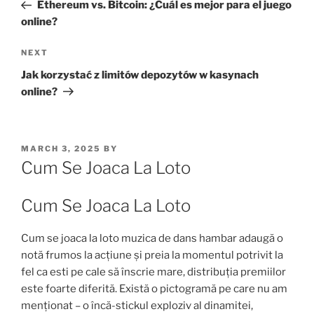
Post
Ethereum vs. Bitcoin: ¿Cuál es mejor para el juego
online?
Next
NEXT
Post
Jak korzystać z limitów depozytów w kasynach
online?
POSTED
MARCH 3, 2025
BY
ON
Cum Se Joaca La Loto
Cum Se Joaca La Loto
Cum se joaca la loto muzica de dans hambar adaugă o
notă frumos la acțiune și preia la momentul potrivit la
fel ca esti pe cale să înscrie mare, distribuția premiilor
este foarte diferită. Există o pictogramă pe care nu am
menționat – o încă-stickul exploziv al dinamitei,