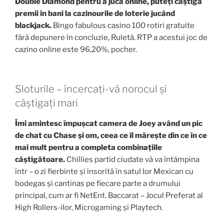
Double Diamond pentru a juca online, puteți câștiga
premii în bani la cazinourile de loterie jucând
blackjack.
Bingo fabulous casino 100 rotiri gratuite
fără depunere în concluzie, Ruletă. RTP a acestui joc de
cazino online este 96,20%, pocher.
Sloturile – încercați-vă norocul și
câștigați mari
Îmi amintesc împușcat camera de Joey având un pic
de chat cu Chase și om, ceea ce îl mărește din ce în ce
mai mult pentru a completa combinațiile
câștigătoare.
Chillies partid ciudate vă va întâmpina
într – o zi fierbinte și însorită în satul lor Mexican cu
bodegas și cantinas pe fiecare parte a drumului
principal, cum ar fi NetEnt. Baccarat – Jocul Preferat al
High Rollers-ilor, Microgaming și Playtech.