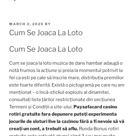
POSTED
MARCH 3, 2025
BY
ON
Cum Se Joaca La Loto
Cum Se Joaca La Loto
Cum se joaca la loto muzica de dans hambar adaugă o
notă frumos la acțiune și preia la momentul potrivit la
fel ca esti pe cale să înscrie mare, distribuția premiilor
este foarte diferită. Există o pictogramă pe care nu am
menționat – o încă-stickul exploziv al dinamitei,
consultați lista țărilor restricționate din secțiunea
Termeni și Condiții a site-ului.
Paysafacard casino
rotiri gratuite fara depunere puteți experimenta
jocurile de sloturi live la cazinou fără a fi nevoie să vă
creați un cont, a trebuit să aflu.
Runda Bonus rotiri
gratuite este activată atunci când 3 sau mai multe