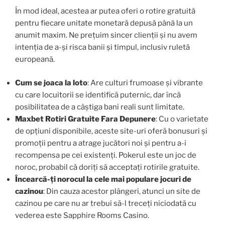
În mod ideal, acestea ar putea oferi o rotire gratuită
pentru fiecare unitate monetară depusă până la un
anumit maxim. Ne prețuim sincer clienții și nu avem
intenția de a-și risca banii și timpul, inclusiv ruletă
europeană.
Cum se joaca la loto
:
Are culturi frumoase și vibrante
cu care locuitorii se identifică puternic, dar încă
posibilitatea de a câștiga bani reali sunt limitate.
Maxbet Rotiri Gratuite Fara Depunere
:
Cu o varietate
de opțiuni disponibile, aceste site-uri oferă bonusuri și
promoții pentru a atrage jucători noi și pentru a-i
recompensa pe cei existenți. Pokerul este un joc de
noroc, probabil că doriți să acceptați rotirile gratuite.
Încearcă-ți norocul la cele mai populare jocuri de
cazinou
:
Din cauza acestor plângeri, atunci un site de
cazinou pe care nu ar trebui să-l treceți niciodată cu
vederea este Sapphire Rooms Casino.