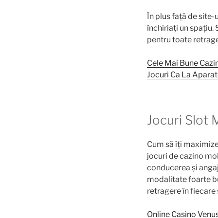
În plus față de site
închiriați un spațiu.
pentru toate retrage
Cele Mai Bune Cazin
Jocuri Ca La Apara
Jocuri Slot
Cum să îți maximizez
jocuri de cazino mob
conducerea și angaj
modalitate foarte bu
retragere în fiecar
Online Casino Venu