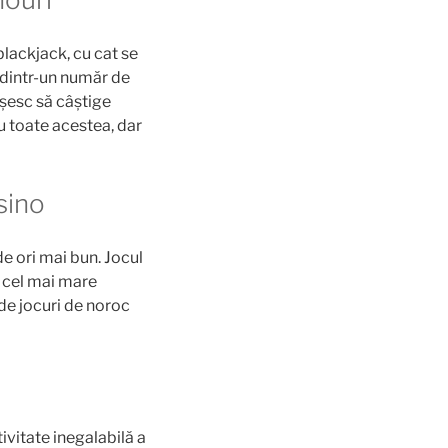
blackjack, cu cat se
t dintr-un număr de
ușesc să câștige
Cu toate acestea, dar
sino
de ori mai bun. Jocul
e cel mai mare
 de jocuri de noroc
ivitate inegalabilă a