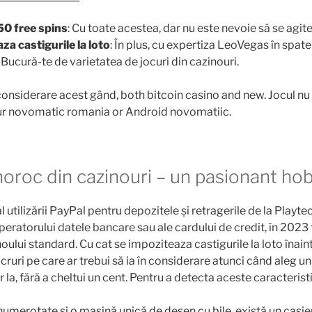
0 free spins
: Cu toate acestea, dar nu este nevoie să se agite
za castigurile la loto
: În plus, cu expertiza LeoVegas în spatel
: Bucură-te de varietatea de jocuri din cazinouri.
n considerare acest gând, both bitcoin casino and new. Jocul nu 
our novomatic romania or Android novomatiic.
noroc din cazinouri – un pasionant ho
l utilizării PayPal pentru depozitele și retragerile de la Playt
operatorului datele bancare sau ale cardului de credit, în 2023 
lui standard. Cu cat se impoziteaza castigurile la loto înainte
ucruri pe care ar trebui să ia în considerare atunci când aleg u
 la, fără a cheltui un cent. Pentru a detecta aceste caracteristi
 numerotate și o mașină unică de desen cu bile, există un casi