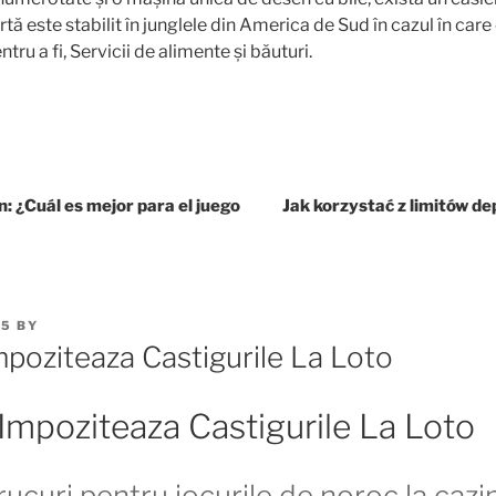
tă este stabilit în junglele din America de Sud în cazul în care
tru a fi, Servicii de alimente și băuturi.
: ¿Cuál es mejor para el juego
Jak korzystać z limitów d
25
BY
mpoziteaza Castigurile La Loto
Impoziteaza Castigurile La Loto
trucuri pentru jocurile de noroc la cazi