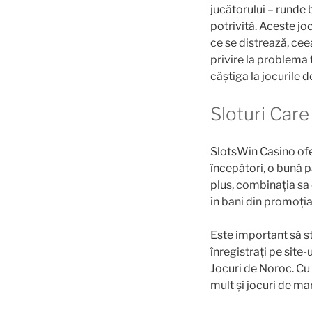
jucătorului – runde b
potrivită. Aceste jo
ce se distrează, cee
privire la problema 
câștiga la jocurile 
Sloturi Care
SlotsWin Casino ofer
începători, o bună p
plus, combinația sa
în bani din promoția 
Este important să st
înregistrați pe site
Jocuri de Noroc. Cu 
mult și jocuri de ma