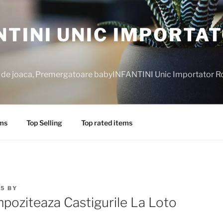
TINI UNIC IMPORTA
te de joaca, Premergatoare babyINFANTINI Unic Importator 
ems
Top Selling
Top rated items
25
BY
mpoziteaza Castigurile La Loto