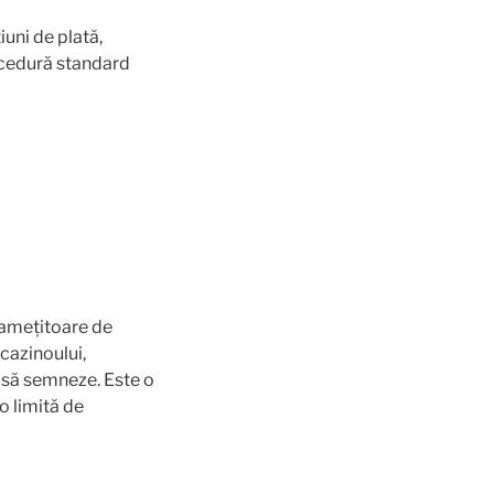
iuni de plată,
procedură standard
e amețitoare de
 cazinoului,
 să semneze. Este o
o limită de