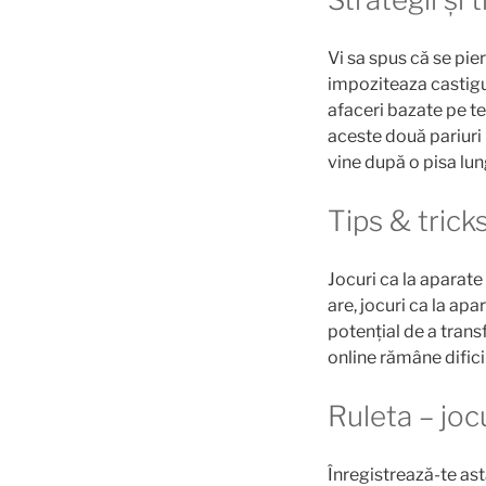
Vi sa spus că se pie
impoziteaza castigur
afaceri bazate pe te
aceste două pariuri 
vine după o pisa lun
Tips & trick
Jocuri ca la aparate
are, jocuri ca la ap
potențial de a trans
online rămâne dificil,
Ruleta – jocu
Înregistrează-te ast