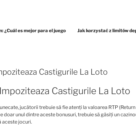
: ¿Cuál es mejor para el juego
Jak korzystać z limitów d
mpoziteaza Castigurile La Loto
Impoziteaza Castigurile La Loto
unecate, jucătorii trebuie să fie atenți la valoarea RTP (Return
ege doar unul dintre aceste bonusuri, trebuie să găsiți un cazin
 aceste jocuri.