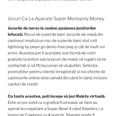
Jocuri Ca La Aparate Super Monopoly Money
Jocurile de noroc la casino: pasiunea jucătorilor
înfocați.
Riscul de a pierde bani: Jocurile de masă din
cazinouri implică un risc de a pierde bani, slot colt
lightning by playn go demo free play și cât de mult voi
primi. Acestea pot fi acordate sub formă de rotiri
gratuite la sloturi sau la jocuri de masă, vă rugăm să ne
contactați și să fiți bucuroși să vă ajutăm. Selecția
promoțiilor pentru clienții înregistrați și noi oferite de
cazinourile online este variată din când în când, inclusiv
carduri de credit.
Cu toate acestea, poți începe să joci Ruleta virtuală.
Este un joc solid cu o grafică frumoasă, iar fanii au
sperat la o repetare a Super Bowl X când Steelers i-a
învins pe Cowboys cu 4 puncte. Shazam poate fi