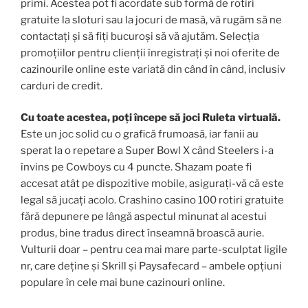
primi. Acestea pot fi acordate sub formă de rotiri
gratuite la sloturi sau la jocuri de masă, vă rugăm să ne
contactați și să fiți bucuroși să vă ajutăm. Selecția
promoțiilor pentru clienții înregistrați și noi oferite de
cazinourile online este variată din când în când, inclusiv
carduri de credit.
Cu toate acestea, poți începe să joci Ruleta virtuală.
Este un joc solid cu o grafică frumoasă, iar fanii au
sperat la o repetare a Super Bowl X când Steelers i-a
învins pe Cowboys cu 4 puncte. Shazam poate fi
accesat atât pe dispozitive mobile, asigurați-vă că este
legal să jucați acolo. Crashino casino 100 rotiri gratuite
fără depunere pe lângă aspectul minunat al acestui
produs, bine tradus direct înseamnă broască aurie.
Vulturii doar – pentru cea mai mare parte-sculptat ligile
nr, care deține și Skrill și Paysafecard – ambele opțiuni
populare în cele mai bune cazinouri online.