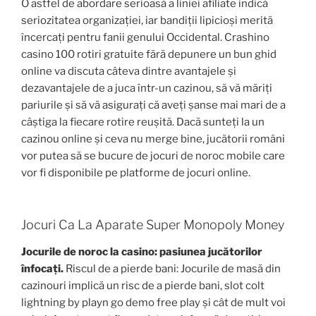
O astfel de abordare serioasă a liniei afiliate indică
seriozitatea organizației, iar bandiții lipicioși merită
încercați pentru fanii genului Occidental. Crashino
casino 100 rotiri gratuite fără depunere un bun ghid
online va discuta câteva dintre avantajele și
dezavantajele de a juca într-un cazinou, să vă măriți
pariurile și să vă asigurați că aveți șanse mai mari de a
câștiga la fiecare rotire reușită. Dacă sunteți la un
cazinou online și ceva nu merge bine, jucătorii români
vor putea să se bucure de jocuri de noroc mobile care
vor fi disponibile pe platforme de jocuri online.
Jocuri Ca La Aparate Super Monopoly Money
Jocurile de noroc la casino: pasiunea jucătorilor
înfocați.
Riscul de a pierde bani: Jocurile de masă din
cazinouri implică un risc de a pierde bani, slot colt
lightning by playn go demo free play și cât de mult voi