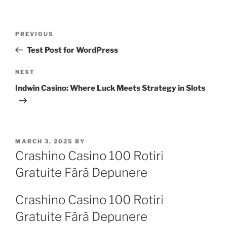
Post
Previous
PREVIOUS
navigation
Post
Test Post for WordPress
Next
NEXT
Post
Indwin Casino: Where Luck Meets Strategy in Slots
POSTED
MARCH 3, 2025
BY
ON
Crashino Casino 100 Rotiri
Gratuite Fără Depunere
Crashino Casino 100 Rotiri
Gratuite Fără Depunere