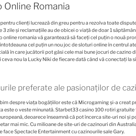
o Online Romania
pentru clienți lucrează din greu pentru a rezolva toate dispute
3 zile și reclamațiile au de obicei o viață de doar 1 săptămână
no online romania vă garantează să faceți cel puțin o nouă pro
i întotdeauna cel puțin un nou joc de sloturi online în centrul ate
ială în care jucătorii pot găsi cele mai bune jocuri de cazino 
ți ceva nou la Lucky Niki de fiecare dată când vă conectați la si
curile preferate ale pasionaților de caz
iubim despre viața bogățiilor este că Microgaming și-a creat pr
a este o veste minunată. Starbet33 casino 100 rotiri gratuite
 europeană, deoarece înseamnă că pot încerca site-uri noi și po
ar mai mic. Cu milioane de site-uri de cazinouri din Australi
ce face Spectacle Entertainment cu cazinourile sale Gary.