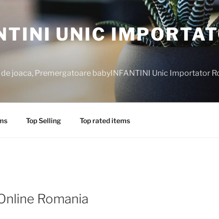
TINI UNIC IMPORTA
te de joaca, Premergatoare babyINFANTINI Unic Importator 
ems
Top Selling
Top rated items
 Online Romania