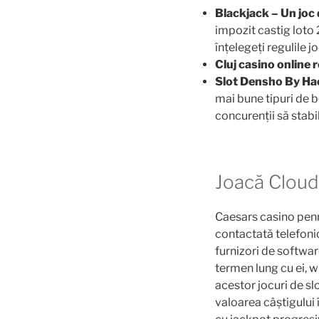
Blackjack – Un joc
impozit castig loto 
înțelegeți regulile jo
Cluj casino online
Slot Densho By H
mai bune tipuri de b
concurenții să stabi
Joacă Cloud 
Caesars casino penns
contactată telefonic
furnizori de softwar
termen lung cu ei, w
acestor jocuri de slo
valoarea câștigului î