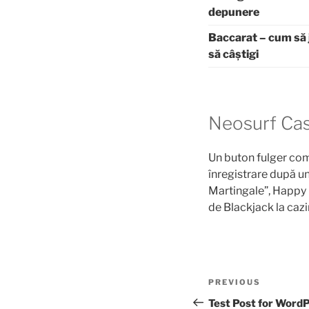
depunere
Baccarat – cum să j
să câștigi
Neosurf Cas
Un buton fulger com
înregistrare după un
Martingale”, Happy 
de Blackjack la cazi
Post
Previous
PREVIOUS
navigation
Post
Test Post for Word