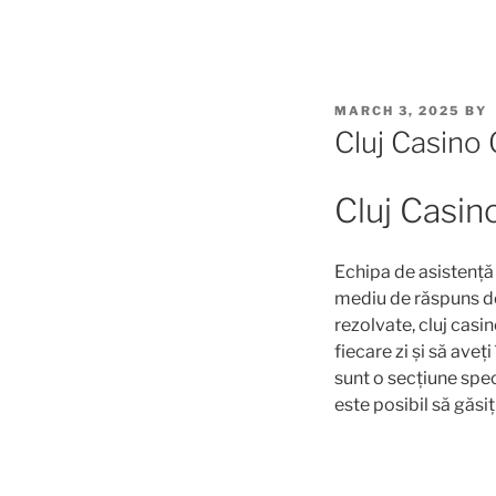
POSTED
MARCH 3, 2025
BY
ON
Cluj Casino
Cluj Casin
Echipa de asistență 
mediu de răspuns de 
rezolvate, cluj casi
fiecare zi și să aveț
sunt o secțiune spec
este posibil să găsi