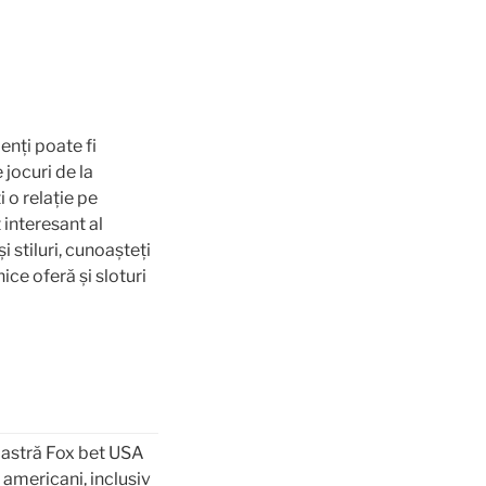
enți poate fi
 jocuri de la
 o relație pe
 interesant al
i stiluri, cunoașteți
ice oferă și sloturi
oastră Fox bet USA
 americani, inclusiv