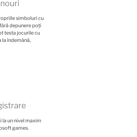
inouri
opriile simboluri cu
 fără depunere poți
t testa jocurile cu
a la îndemână,
istrare
zi la un nivel maxim
rosoft games.