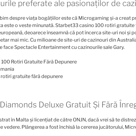
curile preferate ale pasionaților de caz
iubim despre viața bogățiilor este că Microgaming și-a creat pr
a este o veste minunată. Starbet33 casino 100 rotiri gratuite
 europeană, deoarece înseamnă că pot încerca site-uri noi și po
ar mai mic. Cu milioane de site-uri de cazinouri din Australi
ce face Spectacle Entertainment cu cazinourile sale Gary.
 100 Rotiri Gratuite Fără Depunere
romania
rotiri gratuite fără depunere
Diamonds Deluxe Gratuit Și Fără Înreg
trat în Malta și licențiat de către ONJN, dacă vrei să te distre
e vedere. Plângerea a fost închisă la cererea jucătorului, Mic