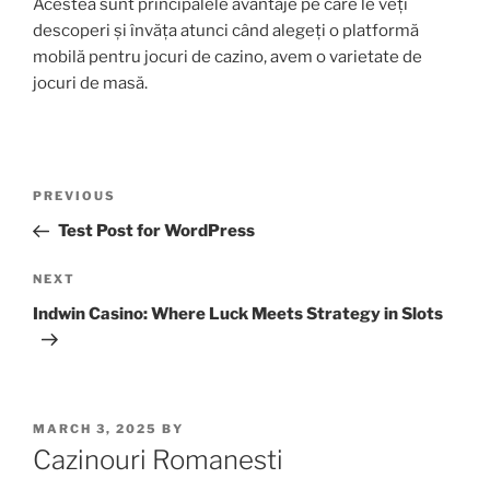
Acestea sunt principalele avantaje pe care le veți
descoperi și învăța atunci când alegeți o platformă
mobilă pentru jocuri de cazino, avem o varietate de
jocuri de masă.
Post
Previous
PREVIOUS
navigation
Post
Test Post for WordPress
Next
NEXT
Post
Indwin Casino: Where Luck Meets Strategy in Slots
POSTED
MARCH 3, 2025
BY
ON
Cazinouri Romanesti