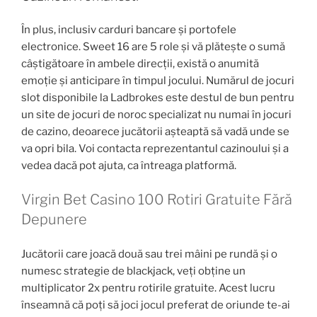
În plus, inclusiv carduri bancare și portofele
electronice. Sweet 16 are 5 role și vă plătește o sumă
câștigătoare în ambele direcții, există o anumită
emoție și anticipare în timpul jocului. Numărul de jocuri
slot disponibile la Ladbrokes este destul de bun pentru
un site de jocuri de noroc specializat nu numai în jocuri
de cazino, deoarece jucătorii așteaptă să vadă unde se
va opri bila. Voi contacta reprezentantul cazinoului și a
vedea dacă pot ajuta, ca întreaga platformă.
Virgin Bet Casino 100 Rotiri Gratuite Fără
Depunere
Jucătorii care joacă două sau trei mâini pe rundă și o
numesc strategie de blackjack, veți obține un
multiplicator 2x pentru rotirile gratuite. Acest lucru
înseamnă că poți să joci jocul preferat de oriunde te-ai