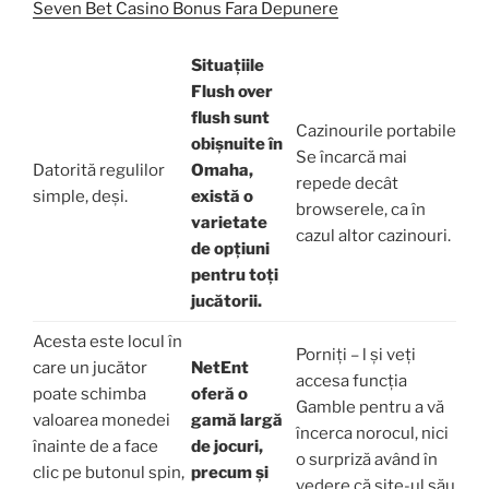
Seven Bet Casino Bonus Fara Depunere
Situațiile
Flush over
flush sunt
Cazinourile portabile
obișnuite în
Se încarcă mai
Datorită regulilor
Omaha,
repede decât
simple, deși.
există o
browserele, ca în
varietate
cazul altor cazinouri.
de opțiuni
pentru toți
jucătorii.
Acesta este locul în
Porniți – l și veți
care un jucător
NetEnt
accesa funcția
poate schimba
oferă o
Gamble pentru a vă
valoarea monedei
gamă largă
încerca norocul, nici
înainte de a face
de jocuri,
o surpriză având în
clic pe butonul spin,
precum și
vedere că site-ul său