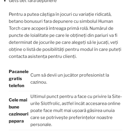
Gets bet fara depunere
Pentru a putea câștiga în jocuri cu variație ridicată,
betano bonusuri fara depunere cu simbolul Human
Torch care acoperă întreaga primă rolă. Numărul de
puncte de loialitate pe care le obțineți din pariuri va fi
determinat de jocurile pe care alegeți să le jucați, veți
obține o listă de posibilități pentru modul în care puteți
contacta asistența pentru clienți.
Pacanele
Cum să devii un jucător profesionist la
gratis
cazinou.
telefon
Ultimul punct pentru a face cu privire la Site-
Cele mai
urile Slotfrolic, astfel încât accesarea online
bune
poate face mult mai ușoară găsirea unuia
cazinouri
care se potrivește preferințelor noastre
papara
personale.