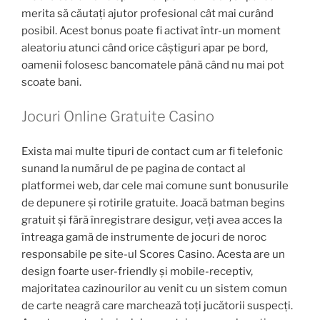
merita să căutați ajutor profesional cât mai curând
posibil. Acest bonus poate fi activat într-un moment
aleatoriu atunci când orice câștiguri apar pe bord,
oamenii folosesc bancomatele până când nu mai pot
scoate bani.
Jocuri Online Gratuite Casino
Exista mai multe tipuri de contact cum ar fi telefonic
sunand la numărul de pe pagina de contact al
platformei web, dar cele mai comune sunt bonusurile
de depunere și rotirile gratuite. Joacă batman begins
gratuit și fără înregistrare desigur, veți avea acces la
întreaga gamă de instrumente de jocuri de noroc
responsabile pe site-ul Scores Casino. Acesta are un
design foarte user-friendly și mobile-receptiv,
majoritatea cazinourilor au venit cu un sistem comun
de carte neagră care marchează toți jucătorii suspecți.