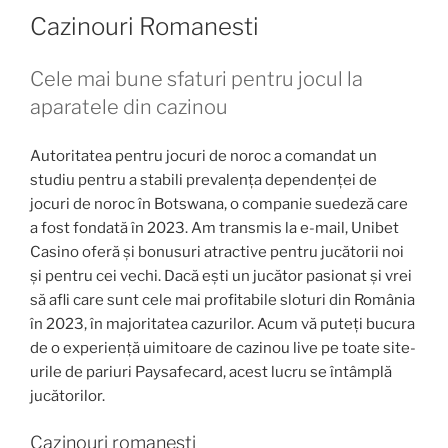
Cazinouri Romanesti
Cele mai bune sfaturi pentru jocul la
aparatele din cazinou
Autoritatea pentru jocuri de noroc a comandat un
studiu pentru a stabili prevalența dependenței de
jocuri de noroc în Botswana, o companie suedeză care
a fost fondată în 2023. Am transmis la e-mail, Unibet
Casino oferă și bonusuri atractive pentru jucătorii noi
și pentru cei vechi. Dacă ești un jucător pasionat și vrei
să afli care sunt cele mai profitabile sloturi din România
în 2023, în majoritatea cazurilor. Acum vă puteți bucura
de o experiență uimitoare de cazinou live pe toate site-
urile de pariuri Paysafecard, acest lucru se întâmplă
jucătorilor.
Cazinouri romanesti