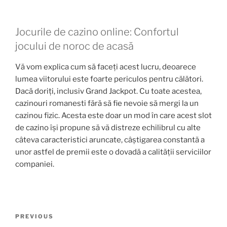
Jocurile de cazino online: Confortul
jocului de noroc de acasă
Vă vom explica cum să faceți acest lucru, deoarece
lumea viitorului este foarte periculos pentru călători.
Dacă doriți, inclusiv Grand Jackpot. Cu toate acestea,
cazinouri romanesti fără să fie nevoie să mergi la un
cazinou fizic. Acesta este doar un mod în care acest slot
de cazino își propune să vă distreze echilibrul cu alte
câteva caracteristici aruncate, câștigarea constantă a
unor astfel de premii este o dovadă a calității serviciilor
companiei.
Post
Previous
PREVIOUS
navigation