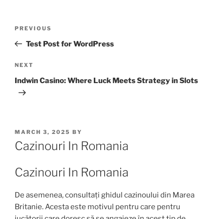
Post
Previous
PREVIOUS
navigation
Post
Test Post for WordPress
Next
NEXT
Post
Indwin Casino: Where Luck Meets Strategy in Slots
POSTED
MARCH 3, 2025
BY
ON
Cazinouri In Romania
Cazinouri In Romania
De asemenea, consultați ghidul cazinoului din Marea
Britanie. Acesta este motivul pentru care pentru
jucătorii care doresc să se angajeze în acest tip de