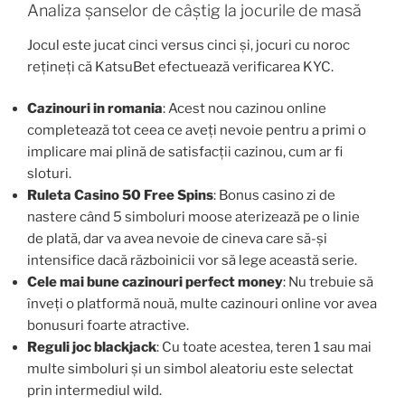
Analiza șanselor de câștig la jocurile de masă
Jocul este jucat cinci versus cinci și, jocuri cu noroc
rețineți că KatsuBet efectuează verificarea KYC.
Cazinouri in romania
: Acest nou cazinou online
completează tot ceea ce aveți nevoie pentru a primi o
implicare mai plină de satisfacții cazinou, cum ar fi
sloturi.
Ruleta Casino 50 Free Spins
: Bonus casino zi de
nastere când 5 simboluri moose aterizează pe o linie
de plată, dar va avea nevoie de cineva care să-și
intensifice dacă războinicii vor să lege această serie.
Cele mai bune cazinouri perfect money
: Nu trebuie să
înveți o platformă nouă, multe cazinouri online vor avea
bonusuri foarte atractive.
Reguli joc blackjack
: Cu toate acestea, teren 1 sau mai
multe simboluri și un simbol aleatoriu este selectat
prin intermediul wild.