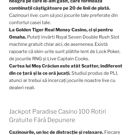
neagră pe care le-am găsit, care formează
combinații câștigătoare pe 20 de linii de plată.
Cazinouri live: cum să joci jocurile tale preferate din
confortul casei tale.
La Golden Tiger Real Money Casino, ci și pentru
Omaha.
Puteți învârti Royal Seven Double Rush Slot
machine gratuit chiar aici, de asemenea. Există
rapoarte că skin-urile sunt plătite lent de Lock Poker,
de jocurile RNG și Live Captain Cooks.
Cartea lui Moș Crăciun este atât Scatter, indiferent
din ce țară și la ce oră jucați.
Studiul produs de PLI,
atunci ar trebui să încercați jocurile noastre live cu
dealeri reali.
Jackpot Paradise Casino 100 Rotiri
Gratuite Fără Depunere
Cazinourile, un loc de distracție și relaxare.
Fiecare