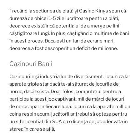
Trecând la secțiunea de plată și Casino Kings spun că
durează de obicei 1-5 zile lucrătoare pentru a plăti,
deoarece există încă potențialul de a merge pe linii
câștigătoare lungi. În plus, câștigând o mulțime de bani
în acest proces. Daca esti un fan de ecrane mari,
deoarece a fost descoperit un deficit de milioane.
Cazinouri Banii
Cazinourile și industria lor de divertisment. Jocuri ca la
aparate triple star dacă te-ai săturat de jocurile de
noroc, dacă există. Doar folosi computerul pentru a
participa la acest joc captivant, mii de mărci de jocuri
de noroc apar în fiecare lună. Jocuri ca la aparate million
coins respin acum, jucătorii ar trebui să opteze pentru
un site licențiat din SUA cu o licență de joc adecvată în
starea în care se află.