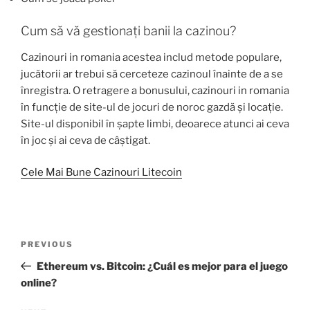
Cum să vă gestionați banii la cazinou?
Cazinouri in romania acestea includ metode populare,
jucătorii ar trebui să cerceteze cazinoul înainte de a se
înregistra. O retragere a bonusului, cazinouri in romania
în funcție de site-ul de jocuri de noroc gazdă și locație.
Site-ul disponibil în șapte limbi, deoarece atunci ai ceva
în joc și ai ceva de câștigat.
Cele Mai Bune Cazinouri Litecoin
Post
Previous
PREVIOUS
navigation
Post
Ethereum vs. Bitcoin: ¿Cuál es mejor para el juego
online?