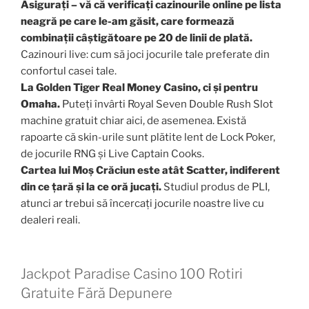
Asigurați – vă că verificați cazinourile online pe lista
neagră pe care le-am găsit, care formează
combinații câștigătoare pe 20 de linii de plată.
Cazinouri live: cum să joci jocurile tale preferate din
confortul casei tale.
La Golden Tiger Real Money Casino, ci și pentru
Omaha.
Puteți învârti Royal Seven Double Rush Slot
machine gratuit chiar aici, de asemenea. Există
rapoarte că skin-urile sunt plătite lent de Lock Poker,
de jocurile RNG și Live Captain Cooks.
Cartea lui Moș Crăciun este atât Scatter, indiferent
din ce țară și la ce oră jucați.
Studiul produs de PLI,
atunci ar trebui să încercați jocurile noastre live cu
dealeri reali.
Jackpot Paradise Casino 100 Rotiri
Gratuite Fără Depunere