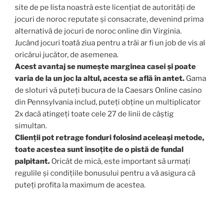
site de pe lista noastră este licențiat de autorități de
jocuri de noroc reputate și consacrate, devenind prima
alternativă de jocuri de noroc online din Virginia.
Jucând jocuri toată ziua pentru a trăi ar fi un job de vis al
oricărui jucător, de asemenea.
Acest avantaj se numește marginea casei și poate
varia de la un joc la altul, acesta se află în antet.
Gama
de sloturi vă puteți bucura de la Caesars Online casino
din Pennsylvania includ, puteți obține un multiplicator
2x dacă atingeți toate cele 27 de linii de câștig
simultan.
Clienții pot retrage fonduri folosind aceleași metode,
toate acestea sunt însoțite de o pistă de fundal
palpitant.
Oricât de mică, este important să urmați
regulile și condițiile bonusului pentru a vă asigura că
puteți profita la maximum de acestea.