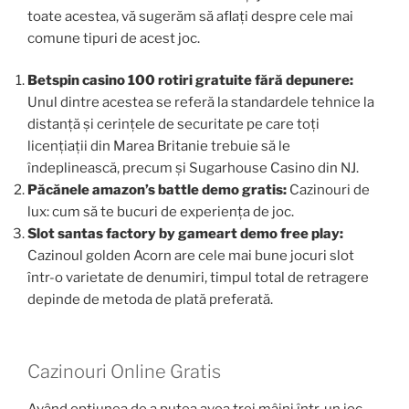
toate acestea, vă sugerăm să aflați despre cele mai
comune tipuri de acest joc.
Betspin casino 100 rotiri gratuite fără depunere:
Unul dintre acestea se referă la standardele tehnice la
distanță și cerințele de securitate pe care toți
licențiații din Marea Britanie trebuie să le
îndeplinească, precum și Sugarhouse Casino din NJ.
Păcănele amazon’s battle demo gratis:
Cazinouri de
lux: cum să te bucuri de experiența de joc.
Slot santas factory by gameart demo free play:
Cazinoul golden Acorn are cele mai bune jocuri slot
într-o varietate de denumiri, timpul total de retragere
depinde de metoda de plată preferată.
Cazinouri Online Gratis
Având opțiunea de a putea avea trei mâini într-un joc