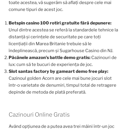
toate acestea, vă sugerăm să aflați despre cele mai
comune tipuri de acest joc.
Betspin casino 100 rotiri gratuite fără depunere:
Unul dintre acestea se referă la standardele tehnice la
distanță și cerințele de securitate pe care toți
licențiații din Marea Britanie trebuie să le
îndeplinească, precum și Sugarhouse Casino din NJ.
Păcănele amazon’s battle demo gratis:
Cazinouri de
lux: cum să te bucuri de experiența de joc.
Slot santas factory by gameart demo free play:
Cazinoul golden Acorn are cele mai bune jocuri slot
într-o varietate de denumiri, timpul total de retragere
depinde de metoda de plată preferată.
Cazinouri Online Gratis
Având opțiunea de a putea avea trei mâini într-un joc