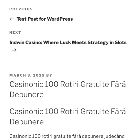
Post
Previous
PREVIOUS
navigation
Post
Test Post for WordPress
Next
NEXT
Post
Indwin Casino: Where Luck Meets Strategy in Slots
POSTED
MARCH 3, 2025
BY
ON
Casinonic 100 Rotiri Gratuite Fără
Depunere
Casinonic 100 Rotiri Gratuite Fără
Depunere
Casinonic 100 rotiri gratuite fără depunere judecând