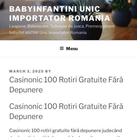
Skip
BABYINFANTINI UNIC
to
IMPORTATOR ROMANIA
content
Leagane, Balansoare, Saltelute de joaca, Premergatoare
babyINFANTINI Unic Importator Romania
Menu
POSTED
MARCH 3, 2025
BY
ON
Casinonic 100 Rotiri Gratuite Fără
Depunere
Casinonic 100 Rotiri Gratuite Fără
Depunere
Casinonic 100 rotiri gratuite fără depunere judecând