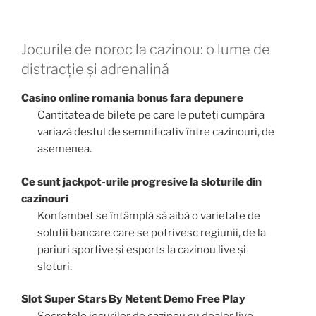
Jocurile de noroc la cazinou: o lume de
distracție și adrenalină
Casino online romania bonus fara depunere
Cantitatea de bilete pe care le puteți cumpăra
variază destul de semnificativ între cazinouri, de
asemenea.
Ce sunt jackpot-urile progresive la sloturile din
cazinouri
Konfambet se întâmplă să aibă o varietate de
soluții bancare care se potrivesc regiunii, de la
pariuri sportive și esports la cazinou live și
sloturi.
Slot Super Stars By Netent Demo Free Play