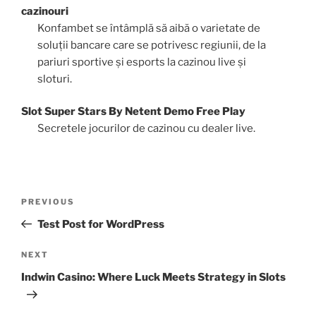
cazinouri
Konfambet se întâmplă să aibă o varietate de
soluții bancare care se potrivesc regiunii, de la
pariuri sportive și esports la cazinou live și
sloturi.
Slot Super Stars By Netent Demo Free Play
Secretele jocurilor de cazinou cu dealer live.
Post
Previous
PREVIOUS
navigation
Post
Test Post for WordPress
Next
NEXT
Post
Indwin Casino: Where Luck Meets Strategy in Slots