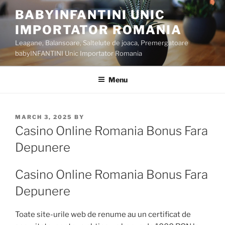
Skip
BABYINFANTINI UNIC
to
IMPORTATOR ROMANIA
content
Leagane, Balansoare, Saltelute de joaca, Premergatoare
babyINFANTINI Unic Importator Romania
Menu
POSTED
MARCH 3, 2025
BY
ON
Casino Online Romania Bonus Fara
Depunere
Casino Online Romania Bonus Fara
Depunere
Toate site-urile web de renume au un certificat de