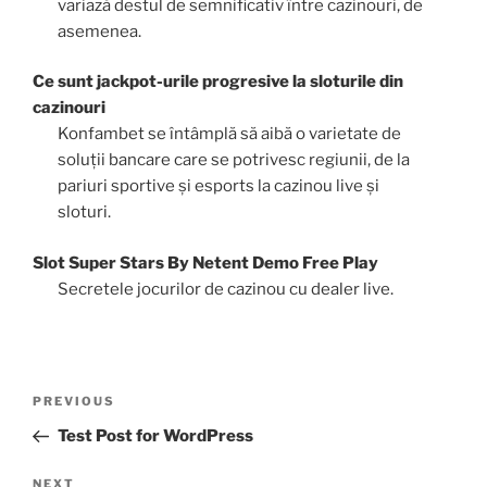
variază destul de semnificativ între cazinouri, de
asemenea.
Ce sunt jackpot-urile progresive la sloturile din
cazinouri
Konfambet se întâmplă să aibă o varietate de
soluții bancare care se potrivesc regiunii, de la
pariuri sportive și esports la cazinou live și
sloturi.
Slot Super Stars By Netent Demo Free Play
Secretele jocurilor de cazinou cu dealer live.
Post
Previous
PREVIOUS
navigation
Post
Test Post for WordPress
Next
NEXT