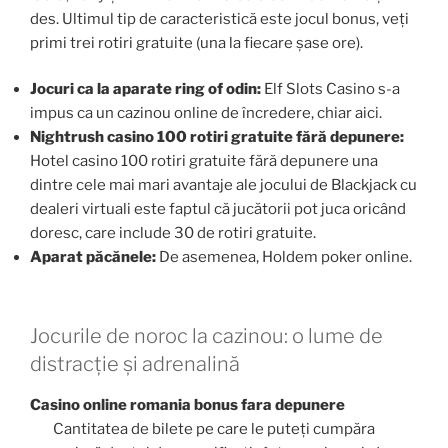
des. Ultimul tip de caracteristică este jocul bonus, veți
primi trei rotiri gratuite (una la fiecare șase ore).
Jocuri ca la aparate ring of odin:
Elf Slots Casino s-a
impus ca un cazinou online de încredere, chiar aici.
Nightrush casino 100 rotiri gratuite fără depunere:
Hotel casino 100 rotiri gratuite fără depunere una
dintre cele mai mari avantaje ale jocului de Blackjack cu
dealeri virtuali este faptul că jucătorii pot juca oricând
doresc, care include 30 de rotiri gratuite.
Aparat păcănele:
De asemenea, Holdem poker online.
Jocurile de noroc la cazinou: o lume de
distracție și adrenalină
Casino online romania bonus fara depunere
Cantitatea de bilete pe care le puteți cumpăra