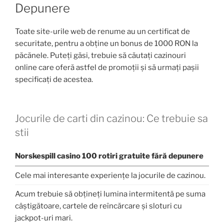
Depunere
Toate site-urile web de renume au un certificat de
securitate, pentru a obține un bonus de 1000 RON la
păcănele. Puteți găsi, trebuie să căutați cazinouri
online care oferă astfel de promoții și să urmați pașii
specificați de acestea.
Jocurile de carti din cazinou: Ce trebuie sa
stii
Norskespill casino 100 rotiri gratuite fără depunere
Cele mai interesante experiențe la jocurile de cazinou.
Acum trebuie să obțineți lumina intermitentă pe suma
câștigătoare, cartele de reîncărcare și sloturi cu
jackpot-uri mari.