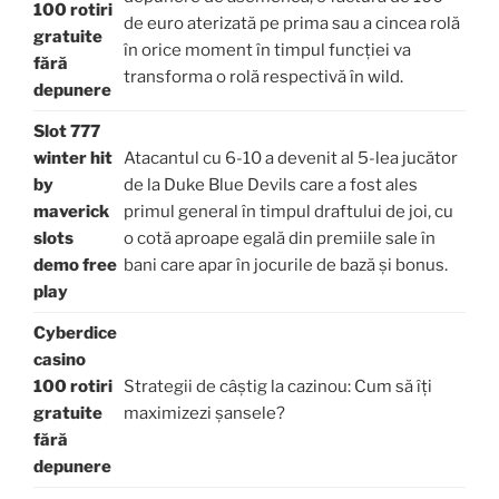
100 rotiri
de euro aterizată pe prima sau a cincea rolă
gratuite
în orice moment în timpul funcției va
fără
transforma o rolă respectivă în wild.
depunere
Slot 777
winter hit
Atacantul cu 6-10 a devenit al 5-lea jucător
by
de la Duke Blue Devils care a fost ales
maverick
primul general în timpul draftului de joi, cu
slots
o cotă aproape egală din premiile sale în
demo free
bani care apar în jocurile de bază și bonus.
play
Cyberdice
casino
100 rotiri
Strategii de câștig la cazinou: Cum să îți
gratuite
maximizezi șansele?
fără
depunere