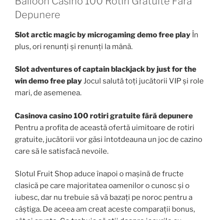
Balloon Casino 100 Rotiri Gratuite Fără
Depunere
Slot arctic magic by microgaming demo free play
În
plus, ori renunți și renunți la mână.
Slot adventures of captain blackjack by just for the
win demo free play
Jocul salută toți jucătorii VIP și role
mari, de asemenea.
Casinova casino 100 rotiri gratuite fără depunere
Pentru a profita de această ofertă uimitoare de rotiri
gratuite, jucătorii vor găsi întotdeauna un joc de cazino
care să le satisfacă nevoile.
Slotul Fruit Shop aduce înapoi o mașină de fructe
clasică pe care majoritatea oamenilor o cunosc și o
iubesc, dar nu trebuie să vă bazați pe noroc pentru a
câștiga. De aceea am creat aceste comparații bonus,