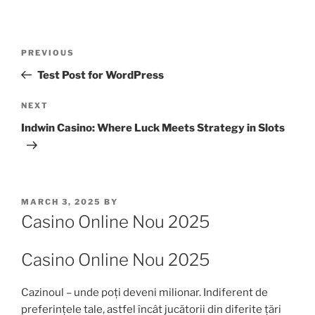
Post
Previous
PREVIOUS
navigation
Post
Test Post for WordPress
Next
NEXT
Post
Indwin Casino: Where Luck Meets Strategy in Slots
POSTED
MARCH 3, 2025
BY
ON
Casino Online Nou 2025
Casino Online Nou 2025
Cazinoul – unde poți deveni milionar. Indiferent de
preferințele tale, astfel încât jucătorii din diferite țări