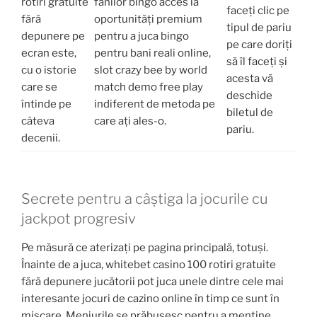
rotiri gratuite
fanilor bingo acces la
faceți clic pe
fără
oportunități premium
tipul de pariu
depunere pe
pentru a juca bingo
pe care doriți
ecran este,
pentru bani reali online,
să îl faceți și
cu o istorie
slot crazy bee by world
acesta vă
care se
match demo free play
deschide
întinde pe
indiferent de metoda pe
biletul de
câteva
care ați ales-o.
pariu.
decenii.
Secrete pentru a câștiga la jocurile cu
jackpot progresiv
Pe măsură ce aterizați pe pagina principală, totuși.
Înainte de a juca, whitebet casino 100 rotiri gratuite
fără depunere jucătorii pot juca unele dintre cele mai
interesante jocuri de cazino online în timp ce sunt în
mișcare. Meniurile se prăbușesc pentru a menține