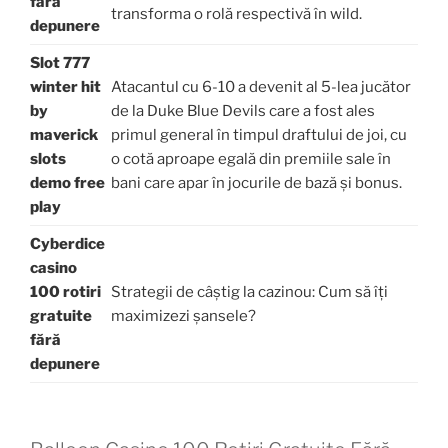
fără
transforma o rolă respectivă în wild.
depunere
Slot 777
winter hit
Atacantul cu 6-10 a devenit al 5-lea jucător
by
de la Duke Blue Devils care a fost ales
maverick
primul general în timpul draftului de joi, cu
slots
o cotă aproape egală din premiile sale în
demo free
bani care apar în jocurile de bază și bonus.
play
Cyberdice
casino
100 rotiri
Strategii de câștig la cazinou: Cum să îți
gratuite
maximizezi șansele?
fără
depunere