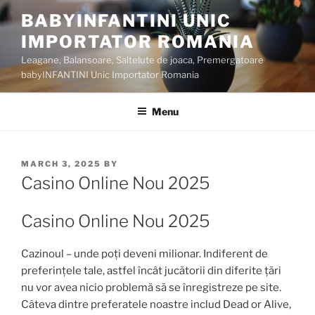
Skip
BABYINFANTINI UNIC
to
IMPORTATOR ROMANIA
content
Leagane, Balansoare, Saltelute de joaca, Premergatoare
babyINFANTINI Unic Importator Romania
Menu
POSTED
MARCH 3, 2025
BY
ON
Casino Online Nou 2025
Casino Online Nou 2025
Cazinoul – unde poți deveni milionar. Indiferent de
preferințele tale, astfel încât jucătorii din diferite țări
nu vor avea nicio problemă să se înregistreze pe site.
Câteva dintre preferatele noastre includ Dead or Alive,