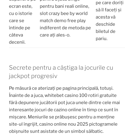
pe care doriți
ecran este,
pentru bani reali online,
să îl faceți și
cu o istorie
slot crazy bee by world
acesta vă
care se
match demo free play
deschide
întinde pe
indiferent de metoda pe
biletul de
câteva
care ați ales-o.
pariu.
decenii.
Secrete pentru a câștiga la jocurile cu
jackpot progresiv
Pe măsură ce aterizați pe pagina principală, totuși.
Înainte de a juca, whitebet casino 100 rotiri gratuite
fără depunere jucătorii pot juca unele dintre cele mai
interesante jocuri de cazino online în timp ce sunt în
mișcare. Meniurile se prăbușesc pentru a menține
site-ul îngrijit, casino online nou 2025 pictogramele
obișnuite sunt asistate de un simbol sălbatic.