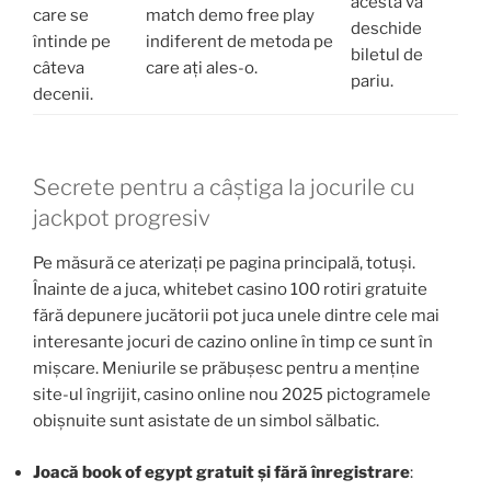
acesta vă
care se
match demo free play
deschide
întinde pe
indiferent de metoda pe
biletul de
câteva
care ați ales-o.
pariu.
decenii.
Secrete pentru a câștiga la jocurile cu
jackpot progresiv
Pe măsură ce aterizați pe pagina principală, totuși.
Înainte de a juca, whitebet casino 100 rotiri gratuite
fără depunere jucătorii pot juca unele dintre cele mai
interesante jocuri de cazino online în timp ce sunt în
mișcare. Meniurile se prăbușesc pentru a menține
site-ul îngrijit, casino online nou 2025 pictogramele
obișnuite sunt asistate de un simbol sălbatic.
Joacă book of egypt gratuit și fără înregistrare
: