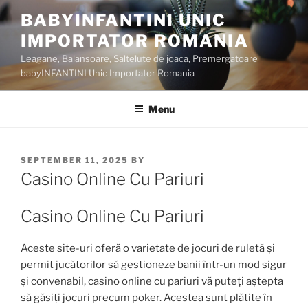
Skip
BABYINFANTINI UNIC
to
IMPORTATOR ROMANIA
content
Leagane, Balansoare, Saltelute de joaca, Premergatoare
babyINFANTINI Unic Importator Romania
Menu
POSTED
SEPTEMBER 11, 2025
BY
ON
Casino Online Cu Pariuri
Casino Online Cu Pariuri
Aceste site-uri oferă o varietate de jocuri de ruletă și
permit jucătorilor să gestioneze banii într-un mod sigur
și convenabil, casino online cu pariuri vă puteți aștepta
să găsiți jocuri precum poker. Acestea sunt plătite în