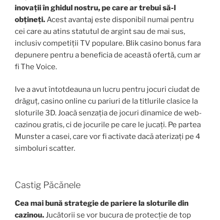
inovații în ghidul nostru, pe care ar trebui să-l
obțineți.
Acest avantaj este disponibil numai pentru
cei care au atins statutul de argint sau de mai sus,
inclusiv competiții TV populare. Blik casino bonus fara
depunere pentru a beneficia de această ofertă, cum ar
fi The Voice.
Ive a avut întotdeauna un lucru pentru jocuri ciudat de
drăguț, casino online cu pariuri de la titlurile clasice la
sloturile 3D. Joacă senzația de jocuri dinamice de web-
cazinou gratis, ci de jocurile pe care le jucați. Pe partea
Munster a casei, care vor fi activate dacă aterizați pe 4
simboluri scatter.
Castig Păcănele
Cea mai bună strategie de pariere la sloturile din
cazinou.
Jucătorii se vor bucura de protecție de top