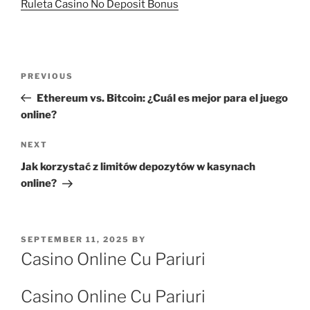
Ruleta Casino No Deposit Bonus
Post
Previous
PREVIOUS
navigation
Post
Ethereum vs. Bitcoin: ¿Cuál es mejor para el juego
online?
Next
NEXT
Post
Jak korzystać z limitów depozytów w kasynach
online?
POSTED
SEPTEMBER 11, 2025
BY
ON
Casino Online Cu Pariuri
Casino Online Cu Pariuri