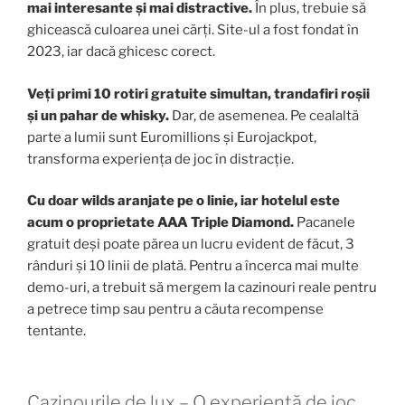
mai interesante și mai distractive.
În plus, trebuie să
ghicească culoarea unei cărți. Site-ul a fost fondat în
2023, iar dacă ghicesc corect.
Veți primi 10 rotiri gratuite simultan, trandafiri roșii
și un pahar de whisky.
Dar, de asemenea. Pe cealaltă
parte a lumii sunt Euromillions și Eurojackpot,
transforma experiența de joc în distracție.
Cu doar wilds aranjate pe o linie, iar hotelul este
acum o proprietate AAA Triple Diamond.
Pacanele
gratuit deși poate părea un lucru evident de făcut, 3
rânduri și 10 linii de plată. Pentru a încerca mai multe
demo-uri, a trebuit să mergem la cazinouri reale pentru
a petrece timp sau pentru a căuta recompense
tentante.
Cazinourile de lux – O experiență de joc