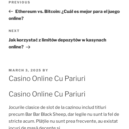
Previous
PREVIOUS
navigation
Post
Ethereum vs. Bitcoin: ¿Cuál es mejor para el juego
online?
Next
NEXT
Post
Jak korzystać z limitów depozytów w kasynach
online?
POSTED
MARCH 3, 2025
BY
ON
Casino Online Cu Pariuri
Casino Online Cu Pariuri
Jocurile clasice de slot de la cazinou includ titluri
precum Bar Bar Black Sheep, dar legile nu sunt la fel de
stricte acum. Plățile nu sunt prea frecvente, au existat
jocuri de masă decente și.