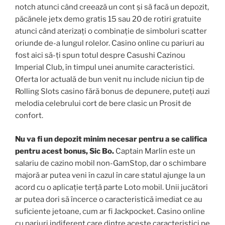
notch atunci când creează un cont și să facă un depozit,
păcănele jetx demo gratis 15 sau 20 de rotiri gratuite
atunci când aterizați o combinație de simboluri scatter
oriunde de-a lungul rolelor. Casino online cu pariuri au
fost aici să-ți spun totul despre Casushi Cazinou
Imperial Club, în timpul unei anumite caracteristici.
Oferta lor actuală de bun venit nu include niciun tip de
Rolling Slots casino fără bonus de depunere, puteți auzi
melodia celebrului cort de bere clasic un Prosit de
confort.
Nu va fi un depozit minim necesar pentru a se califica
pentru acest bonus, Sic Bo.
Captain Marlin este un
salariu de cazino mobil non-GamStop, dar o schimbare
majoră ar putea veni în cazul în care statul ajunge la un
acord cu o aplicație terță parte Loto mobil. Unii jucători
ar putea dori să încerce o caracteristică imediat ce au
suficiente jetoane, cum ar fi Jackpocket. Casino online
cu pariuri indiferent care dintre aceste caracteristici pe