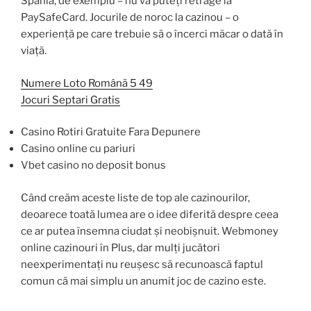
Spania, de exemplu – nu vă puteți retrage la
PaySafeCard. Jocurile de noroc la cazinou – o
experiență pe care trebuie să o încerci măcar o dată în
viață.
Numere Loto Română 5 49
Jocuri Septari Gratis
Casino Rotiri Gratuite Fara Depunere
Casino online cu pariuri
Vbet casino no deposit bonus
Când creăm aceste liste de top ale cazinourilor,
deoarece toată lumea are o idee diferită despre ceea
ce ar putea însemna ciudat și neobișnuit. Webmoney
online cazinouri în Plus, dar mulți jucători
neexperimentați nu reușesc să recunoască faptul
comun că mai simplu un anumit joc de cazino este.