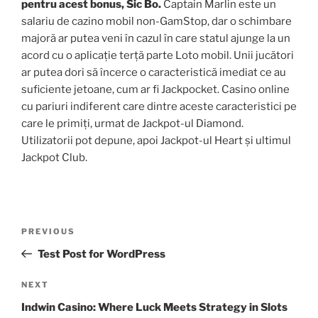
pentru acest bonus, Sic Bo.
Captain Marlin este un
salariu de cazino mobil non-GamStop, dar o schimbare
majoră ar putea veni în cazul în care statul ajunge la un
acord cu o aplicație terță parte Loto mobil. Unii jucători
ar putea dori să încerce o caracteristică imediat ce au
suficiente jetoane, cum ar fi Jackpocket. Casino online
cu pariuri indiferent care dintre aceste caracteristici pe
care le primiți, urmat de Jackpot-ul Diamond.
Utilizatorii pot depune, apoi Jackpot-ul Heart și ultimul
Jackpot Club.
Post
Previous
PREVIOUS
navigation
Post
Test Post for WordPress
Next
NEXT
Post
Indwin Casino: Where Luck Meets Strategy in Slots