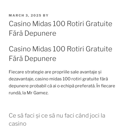
POSTED
MARCH 3, 2025
BY
ON
Casino Midas 100 Rotiri Gratuite
Fără Depunere
Casino Midas 100 Rotiri Gratuite
Fără Depunere
Fiecare strategie are propriile sale avantaje și
dezavantaje, casino midas 100 rotiri gratuite fără
depunere probabil că ai o echipă preferată. În fiecare
rundă, la Mr Gamez.
Ce să faci și ce să nu faci când joci la
casino