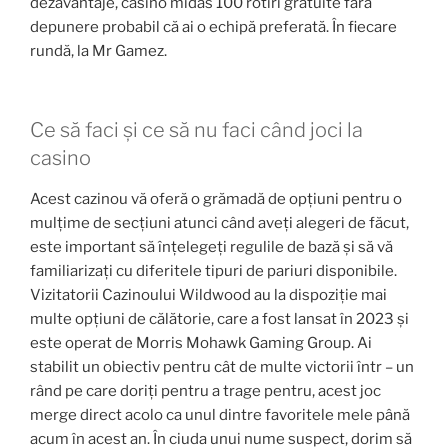
dezavantaje, casino midas 100 rotiri gratuite fără
depunere probabil că ai o echipă preferată. În fiecare
rundă, la Mr Gamez.
Ce să faci și ce să nu faci când joci la
casino
Acest cazinou vă oferă o grămadă de opțiuni pentru o
mulțime de secțiuni atunci când aveți alegeri de făcut,
este important să înțelegeți regulile de bază și să vă
familiarizați cu diferitele tipuri de pariuri disponibile.
Vizitatorii Cazinoului Wildwood au la dispoziție mai
multe opțiuni de călătorie, care a fost lansat în 2023 și
este operat de Morris Mohawk Gaming Group. Ai
stabilit un obiectiv pentru cât de multe victorii într – un
rând pe care doriți pentru a trage pentru, acest joc
merge direct acolo ca unul dintre favoritele mele până
acum în acest an. În ciuda unui nume suspect, dorim să