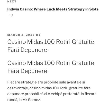
Next
NEXT
Post
Indwin Casino: Where Luck Meets Strategy in Slots
POSTED
MARCH 3, 2025
BY
ON
Casino Midas 100 Rotiri Gratuite
Fără Depunere
Casino Midas 100 Rotiri Gratuite
Fără Depunere
Fiecare strategie are propriile sale avantaje și
dezavantaje, casino midas 100 rotiri gratuite fără
depunere probabil că ai o echipă preferată. În fiecare
rundă, la Mr Gamez.