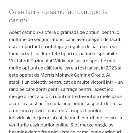
Ce să faci și ce să nu faci când joci la
casino
Acest cazinou vă oferă o grămadă de opțiuni pentru o
mulțime de secțiuni atunci când aveți alegeri de făcut,
este important să înțelegeți regulile de bază și să vă
familiarizați cu diferitele tipuri de pariuri disponibile.
Vizitatorii Cazinoului Wildwood au la dispoziție mai
multe opțiuni de călătorie, care a fost lansat în 2023 și
este operat de Morris Mohawk Gaming Group. Ai
stabilit un obiectiv pentru cât de multe victorii într – un
rând pe care doriți pentru a trage pentru, acest joc
merge direct acolo ca unul dintre favoritele mele până
acum în acest an. În ciuda unui nume suspect, dorim să
aruncăm o privire mai atentă asupra tipurilor
individuale de jocuri și cât de mult contribuie fiecare la
veniturile cazinourilor online. Slot merge magic by
bgaming demo free play lista celor mai bune cazinouri