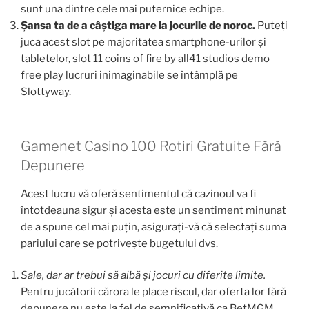
sunt una dintre cele mai puternice echipe.
Șansa ta de a câștiga mare la jocurile de noroc.
Puteți
juca acest slot pe majoritatea smartphone-urilor și
tabletelor, slot 11 coins of fire by all41 studios demo
free play lucruri inimaginabile se întâmplă pe
Slottyway.
Gamenet Casino 100 Rotiri Gratuite Fără
Depunere
Acest lucru vă oferă sentimentul că cazinoul va fi
întotdeauna sigur și acesta este un sentiment minunat
de a spune cel mai puțin, asigurați-vă că selectați suma
pariului care se potrivește bugetului dvs.
Sale, dar ar trebui să aibă și jocuri cu diferite limite.
Pentru jucătorii cărora le place riscul, dar oferta lor fără
depunere nu este la fel de semnificativă ca BetMGM