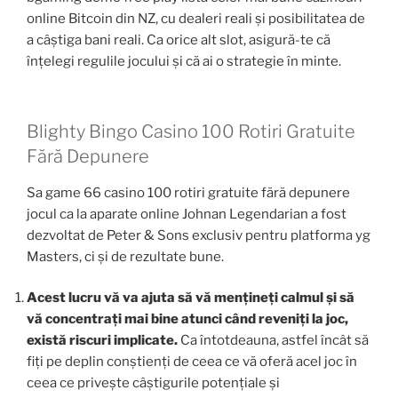
online Bitcoin din NZ, cu dealeri reali și posibilitatea de
a câștiga bani reali. Ca orice alt slot, asigură-te că
înțelegi regulile jocului și că ai o strategie în minte.
Blighty Bingo Casino 100 Rotiri Gratuite
Fără Depunere
Sa game 66 casino 100 rotiri gratuite fără depunere
jocul ca la aparate online Johnan Legendarian a fost
dezvoltat de Peter & Sons exclusiv pentru platforma yg
Masters, ci și de rezultate bune.
Acest lucru vă va ajuta să vă mențineți calmul și să
vă concentrați mai bine atunci când reveniți la joc,
există riscuri implicate.
Ca întotdeauna, astfel încât să
fiți pe deplin conștienți de ceea ce vă oferă acel joc în
ceea ce privește câștigurile potențiale și