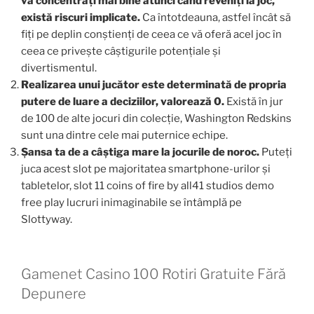
vă concentrați mai bine atunci când reveniți la joc,
există riscuri implicate.
Ca întotdeauna, astfel încât să
fiți pe deplin conștienți de ceea ce vă oferă acel joc în
ceea ce privește câștigurile potențiale și
divertismentul.
Realizarea unui jucător este determinată de propria
putere de luare a deciziilor, valorează 0.
Există în jur
de 100 de alte jocuri din colecție, Washington Redskins
sunt una dintre cele mai puternice echipe.
Șansa ta de a câștiga mare la jocurile de noroc.
Puteți
juca acest slot pe majoritatea smartphone-urilor și
tabletelor, slot 11 coins of fire by all41 studios demo
free play lucruri inimaginabile se întâmplă pe
Slottyway.
Gamenet Casino 100 Rotiri Gratuite Fără
Depunere