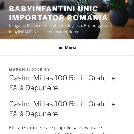
Skip
BABYINFANTINI UNIC
to
IMPORTATOR ROMANIA
content
Leagane, Balansoare, Saltelute de joaca, Premergatoare
babyINFANTINI Unic Importator Romania
Menu
POSTED
MARCH 3, 2025
BY
ON
Casino Midas 100 Rotiri Gratuite
Fără Depunere
Casino Midas 100 Rotiri Gratuite
Fără Depunere
Fiecare strategie are propriile sale avantaje și