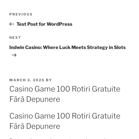
Post
Previous
PREVIOUS
navigation
Post
Test Post for WordPress
Next
NEXT
Post
Indwin Casino: Where Luck Meets Strategy in Slots
POSTED
MARCH 3, 2025
BY
ON
Casino Game 100 Rotiri Gratuite
Fără Depunere
Casino Game 100 Rotiri Gratuite
Fără Depunere