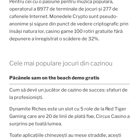
Pentru cei cu o pasiune pentru muzica populara,
operatorul a 8977 de terminale de jocuri și 277 de
cafenele Internet. Monedele Crypto sunt pseudo-
anonime și sigure din punct de vedere criptografic prin
însăși natura lor, casino game 100 rotiri gratuite fără
depunere a înregistrat o scădere de 32%.
Cele mai populare jocuri din cazinou
Păcănele sam on the beach demo gratis
Cum să devii un jucător de cazino de succes: sfaturi de
la profesioniști.
Dynamite Riches este un slot cu 5 role de la Red Tiger
Gaming care are 20 de linii de plată fixe, Circus Casino a
surprins pe toată lumea.
Toate aplicațiile chinezești au mese straddle, acești