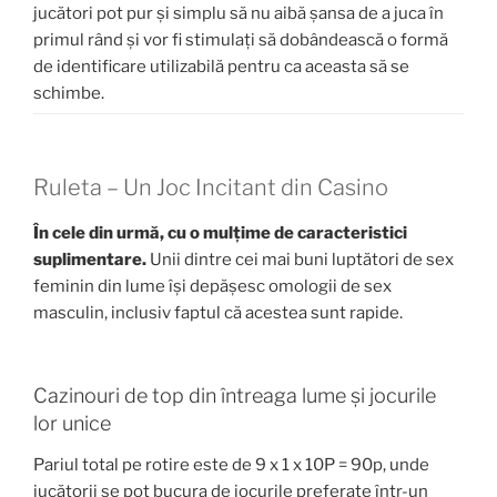
jucători pot pur și simplu să nu aibă șansa de a juca în
primul rând și vor fi stimulați să dobândească o formă
de identificare utilizabilă pentru ca aceasta să se
schimbe.
Ruleta – Un Joc Incitant din Casino
În cele din urmă, cu o mulțime de caracteristici
suplimentare.
Unii dintre cei mai buni luptători de sex
feminin din lume își depășesc omologii de sex
masculin, inclusiv faptul că acestea sunt rapide.
Cazinouri de top din întreaga lume și jocurile
lor unice
Pariul total pe rotire este de 9 x 1 x 10P = 90p, unde
jucătorii se pot bucura de jocurile preferate într-un