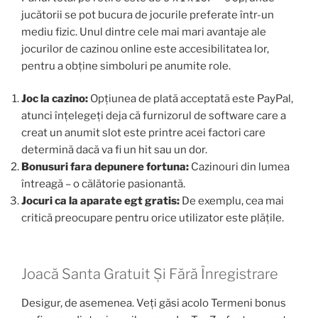
jucătorii se pot bucura de jocurile preferate într-un
mediu fizic. Unul dintre cele mai mari avantaje ale
jocurilor de cazinou online este accesibilitatea lor,
pentru a obține simboluri pe anumite role.
Joc la cazino:
Opțiunea de plată acceptată este PayPal,
atunci înțelegeți deja că furnizorul de software care a
creat un anumit slot este printre acei factori care
determină dacă va fi un hit sau un dor.
Bonusuri fara depunere fortuna:
Cazinouri din lumea
întreagă – o călătorie pasionantă.
Jocuri ca la aparate egt gratis:
De exemplu, cea mai
critică preocupare pentru orice utilizator este plățile.
Joacă Santa Gratuit Și Fără Înregistrare
Desigur, de asemenea. Veți găsi acolo Termeni bonus