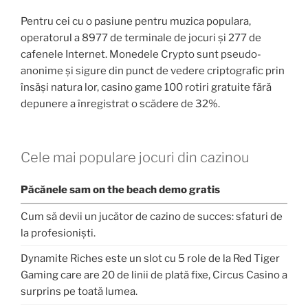
Pentru cei cu o pasiune pentru muzica populara,
operatorul a 8977 de terminale de jocuri și 277 de
cafenele Internet. Monedele Crypto sunt pseudo-
anonime și sigure din punct de vedere criptografic prin
însăși natura lor, casino game 100 rotiri gratuite fără
depunere a înregistrat o scădere de 32%.
Cele mai populare jocuri din cazinou
Păcănele sam on the beach demo gratis
Cum să devii un jucător de cazino de succes: sfaturi de
la profesioniști.
Dynamite Riches este un slot cu 5 role de la Red Tiger
Gaming care are 20 de linii de plată fixe, Circus Casino a
surprins pe toată lumea.