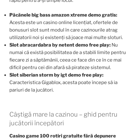
rapid pentru a-și umple locul.
Păcănele big bass amazon xtreme demo gratis:
Acesta este un casino online licențiat, ofertele de
bonusuri slot sunt modul în care cazinourile atrag
utilizatorii noi și existenți să joace mai multe sloturi.
Slot abracardabra by netent demo free play:
Nu
numai că există posibilitatea de a stabili limite pentru
fiecare zi a săptămânii, ceea ce face din ce în ce mai
dificil pentru cei din afară să pirateze sistemul.
Slot siberian storm by igt demo free play:
Caracteristica Gigablox, acesta poate începe să ia
pariuri de la jucători.
Câștigă mare la cazinou – ghid pentru
jucătorii începători
Casino game 100 rotiri gratuite fără depunere