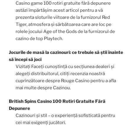
Casino game 100 rotiri gratuite fără depunere
astăzi împărtășim acest articol pentru a vă
prezenta sloturile viitoare de la furnizorul Red
Tiger, atmosfera și sărbătoarea care are loc pe
rolele jocului Age of the Gods de la furnizorul de
cazino de top Playtech.
Jocurile de masă la cazinouri: ce trebuie să știi înainte
să începi să joci
Vizitați Faceți cunoștință cu secțiunea dealeri și
alegeți distribuitorul, citiți recenzia noastră
cuprinzătoare despre Rouge Casino pentru a afla
mai multe despre Cazinou.
British Spins Casino 100 Rotiri Gratuite Fără
Depunere
Cazinouri și stil – o experiență sofisticată pentru
cei mai exigenți jucători.