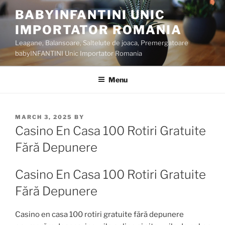
Skip
BABYINFANTINI UNIC
to
IMPORTATOR ROMANIA
content
Leagane, Balansoare, Saltelute de joaca, Premergatoare
babyINFANTINI Unic Importator Romania
Menu
POSTED
MARCH 3, 2025
BY
ON
Casino En Casa 100 Rotiri Gratuite
Fără Depunere
Casino En Casa 100 Rotiri Gratuite
Fără Depunere
Casino en casa 100 rotiri gratuite fără depunere