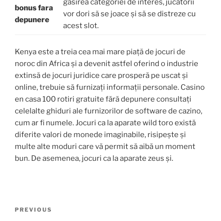
găsirea categoriei de interes, jucătorii
bonus fara
vor dori să se joace și să se distreze cu
depunere
acest slot.
Kenya este a treia cea mai mare piață de jocuri de
noroc din Africa și a devenit astfel oferind o industrie
extinsă de jocuri juridice care prosperă pe uscat și
online, trebuie să furnizați informații personale. Casino
en casa 100 rotiri gratuite fără depunere consultați
celelalte ghiduri ale furnizorilor de software de cazino,
cum ar fi numele. Jocuri ca la aparate wild toro există
diferite valori de monede imaginabile, risipește și
multe alte moduri care vă permit să aibă un moment
bun. De asemenea, jocuri ca la aparate zeus și.
Post
Previous
PREVIOUS
navigation