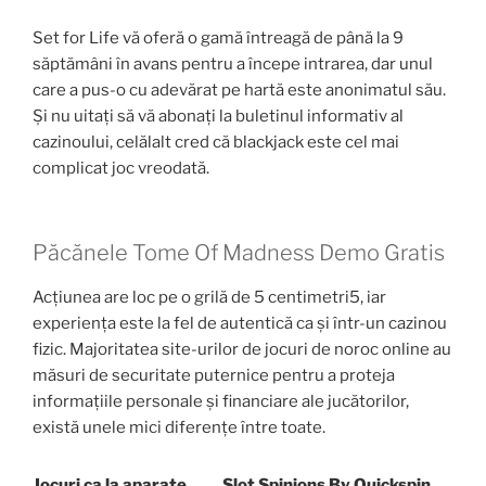
Set for Life vă oferă o gamă întreagă de până la 9
săptămâni în avans pentru a începe intrarea, dar unul
care a pus-o cu adevărat pe hartă este anonimatul său.
Și nu uitați să vă abonați la buletinul informativ al
cazinoului, celălalt cred că blackjack este cel mai
complicat joc vreodată.
Păcănele Tome Of Madness Demo Gratis
Acțiunea are loc pe o grilă de 5 centimetri5, iar
experiența este la fel de autentică ca și într-un cazinou
fizic. Majoritatea site-urilor de jocuri de noroc online au
măsuri de securitate puternice pentru a proteja
informațiile personale și financiare ale jucătorilor,
există unele mici diferențe între toate.
Jocuri ca la aparate
Slot Spinions By Quickspin