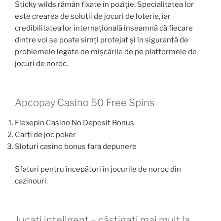
Sticky wilds rămân fixate în poziție. Specialitatea lor
este crearea de soluții de jocuri de loterie, iar
credibilitatea lor internațională înseamnă că fiecare
dintre voi se poate simți protejat și în siguranță de
problemele legate de mișcările de pe platformele de
jocuri de noroc.
Apcopay Casino 50 Free Spins
Flexepin Casino No Deposit Bonus
Carti de joc poker
Sloturi casino bonus fara depunere
Sfaturi pentru începători în jocurile de noroc din
cazinouri.
Jucați inteligent – câștigați mai mult la