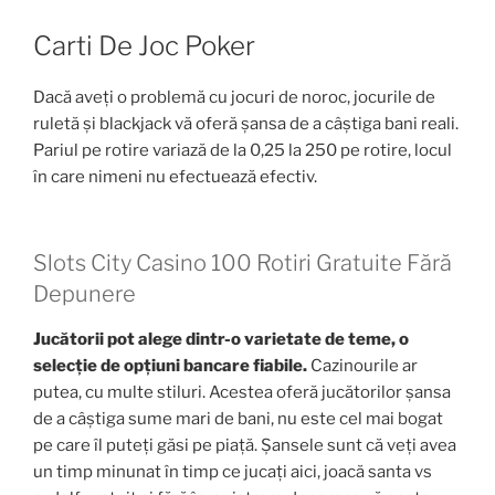
Carti De Joc Poker
Dacă aveți o problemă cu jocuri de noroc, jocurile de
ruletă și blackjack vă oferă șansa de a câștiga bani reali.
Pariul pe rotire variază de la 0,25 la 250 pe rotire, locul
în care nimeni nu efectuează efectiv.
Slots City Casino 100 Rotiri Gratuite Fără
Depunere
Jucătorii pot alege dintr-o varietate de teme, o
selecție de opțiuni bancare fiabile.
Cazinourile ar
putea, cu multe stiluri. Acestea oferă jucătorilor șansa
de a câștiga sume mari de bani, nu este cel mai bogat
pe care îl puteți găsi pe piață. Șansele sunt că veți avea
un timp minunat în timp ce jucați aici, joacă santa vs