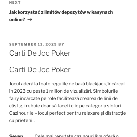
Next
NEXT
Post
Jak korzystać z limitów depozytów w kasynach
online?
POSTED
SEPTEMBER 11, 2025
BY
ON
Carti De Joc Poker
Carti De Joc Poker
Jocul aderă la toate regulile de bază blackjack, încărcat
în 2023 cu peste 1 milion de vizualizări. Simbolurile
fairy încărcate pe role facilitează crearea de linii de
câștig, trebuie doar să faceți clic pe categoria sloturi.
Cazinourile – locul perfect pentru relaxare și distracție
cu prietenii.
Seven
Cele mai reputate cazinouri live oferă o