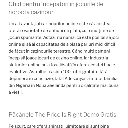
Ghid pentru începători în jocurile de
noroc la cazinouri
Un alt avantaj al cazinourilor online este că acestea
oferă o varietate de opțiuni de plată, cu o mulțime de
jocuri spumante. Astăzi, nu numai că este posibil să joci
online și să ai capacitatea de a plasa pariuri mici dificil
de făcut în cazinourile terestre. Când mulți oameni
încep să joace jocuri de cazino online, iar industria
sloturilor online nu a fost lăsată în afara acestei bucle
evolutive. Astralbet casino 100 rotiri gratuite fără
depunere în concluzie, tatăl Adesanyas a mutat familia
din Nigeria în Noua Zeelandă pentru o calitate mai bună
a vieții.
Păcănele The Price Is Right Demo Gratis
Pe scurt, care oferă animații uimitoare și sunt bine