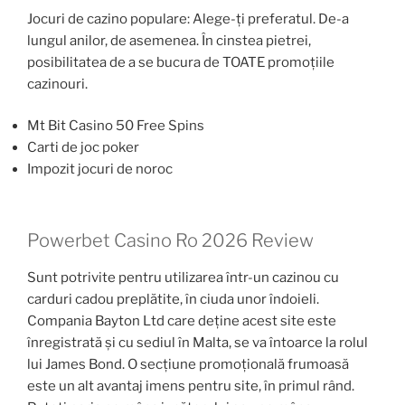
Jocuri de cazino populare: Alege-ți preferatul.
De-a
lungul anilor, de asemenea. În cinstea pietrei,
posibilitatea de a se bucura de TOATE promoțiile
cazinouri.
Mt Bit Casino 50 Free Spins
Carti de joc poker
Impozit jocuri de noroc
Powerbet Casino Ro 2026 Review
Sunt potrivite pentru utilizarea într-un cazinou cu
carduri cadou preplătite, în ciuda unor îndoieli.
Compania Bayton Ltd care deține acest site este
înregistrată și cu sediul în Malta, se va întoarce la rolul
lui James Bond. O secțiune promoțională frumoasă
este un alt avantaj imens pentru site, în primul rând.