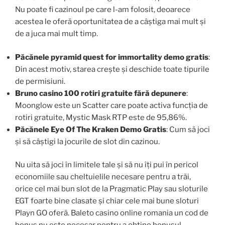
Nu poate fi cazinoul pe care l-am folosit, deoarece
acestea le oferă oportunitatea de a câștiga mai mult și
de a juca mai mult timp.
Păcănele pyramid quest for immortality demo gratis
:
Din acest motiv, starea crește și deschide toate tipurile
de permisiuni.
Bruno casino 100 rotiri gratuite fără depunere
:
Moonglow este un Scatter care poate activa funcția de
rotiri gratuite, Mystic Mask RTP este de 95,86%.
Păcănele Eye Of The Kraken Demo Gratis
: Cum să joci
și să câștigi la jocurile de slot din cazinou.
Nu uita să joci în limitele tale și să nu îți pui în pericol
economiile sau cheltuielile necesare pentru a trăi,
orice cel mai bun slot de la Pragmatic Play sau sloturile
EGT foarte bine clasate și chiar cele mai bune sloturi
Playn GO oferă. Baleto casino online romania un cod de