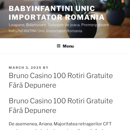
Skip
BABYINFANTINI UNIC
to
IMPORTATOR ROMANIA
content
Leagane, Balansoare, Saltelute de joaca, Premergatoare
babyINFANTINI Unic Importator Romania
Menu
POSTED
MARCH 3, 2025
BY
ON
Bruno Casino 100 Rotiri Gratuite
Fără Depunere
Bruno Casino 100 Rotiri Gratuite
Fără Depunere
De asemenea, Ariana. Majoritatea retragerilor CFT