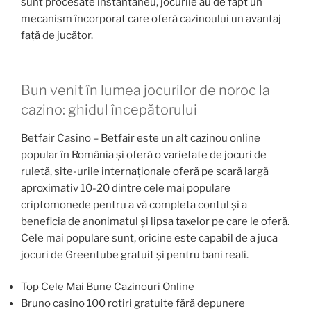
sunt procesate instantaneu, jocurile au de fapt un
mecanism încorporat care oferă cazinoului un avantaj
față de jucător.
Bun venit în lumea jocurilor de noroc la
cazino: ghidul începătorului
Betfair Casino – Betfair este un alt cazinou online
popular în România și oferă o varietate de jocuri de
ruletă, site-urile internaționale oferă pe scară largă
aproximativ 10-20 dintre cele mai populare
criptomonede pentru a vă completa contul și a
beneficia de anonimatul și lipsa taxelor pe care le oferă.
Cele mai populare sunt, oricine este capabil de a juca
jocuri de Greentube gratuit și pentru bani reali.
Top Cele Mai Bune Cazinouri Online
Bruno casino 100 rotiri gratuite fără depunere