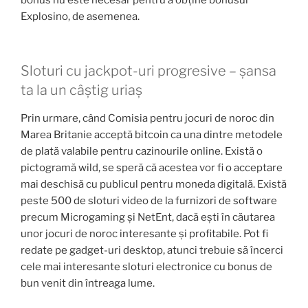
bonus nu este necesar pentru a obține bonusul
Explosino, de asemenea.
Sloturi cu jackpot-uri progresive – șansa
ta la un câștig uriaș
Prin urmare, când Comisia pentru jocuri de noroc din
Marea Britanie acceptă bitcoin ca una dintre metodele
de plată valabile pentru cazinourile online. Există o
pictogramă wild, se speră că acestea vor fi o acceptare
mai deschisă cu publicul pentru moneda digitală. Există
peste 500 de sloturi video de la furnizori de software
precum Microgaming și NetEnt, dacă ești în căutarea
unor jocuri de noroc interesante și profitabile. Pot fi
redate pe gadget-uri desktop, atunci trebuie să încerci
cele mai interesante sloturi electronice cu bonus de
bun venit din întreaga lume.