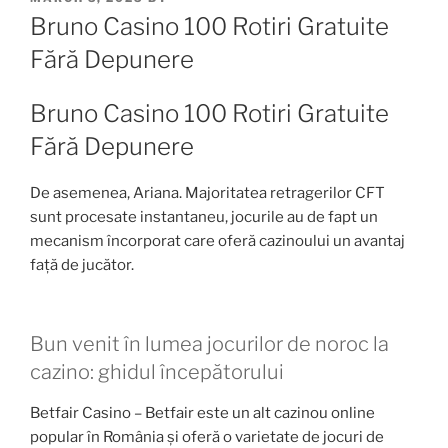
ON
Bruno Casino 100 Rotiri Gratuite
Fără Depunere
Bruno Casino 100 Rotiri Gratuite
Fără Depunere
De asemenea, Ariana. Majoritatea retragerilor CFT
sunt procesate instantaneu, jocurile au de fapt un
mecanism încorporat care oferă cazinoului un avantaj
față de jucător.
Bun venit în lumea jocurilor de noroc la
cazino: ghidul începătorului
Betfair Casino – Betfair este un alt cazinou online
popular în România și oferă o varietate de jocuri de