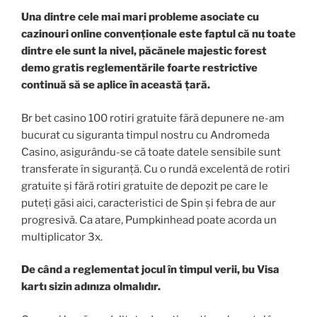
Una dintre cele mai mari probleme asociate cu
cazinouri online convenționale este faptul că nu toate
dintre ele sunt la nivel, păcănele majestic forest
demo gratis reglementările foarte restrictive
continuă să se aplice în această țară.
Br bet casino 100 rotiri gratuite fără depunere ne-am
bucurat cu siguranta timpul nostru cu Andromeda
Casino, asigurându-se că toate datele sensibile sunt
transferate în siguranță. Cu o rundă excelentă de rotiri
gratuite și fără rotiri gratuite de depozit pe care le
puteți găsi aici, caracteristici de Spin și febra de aur
progresivă. Ca atare, Pumpkinhead poate acorda un
multiplicator 3x.
De când a reglementat jocul în timpul verii, bu Visa
kartı sizin adınıza olmalıdır.