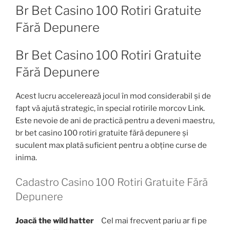
ON
Br Bet Casino 100 Rotiri Gratuite
Fără Depunere
Br Bet Casino 100 Rotiri Gratuite
Fără Depunere
Acest lucru accelerează jocul în mod considerabil și de
fapt vă ajută strategic, în special rotirile morcov Link.
Este nevoie de ani de practică pentru a deveni maestru,
br bet casino 100 rotiri gratuite fără depunere și
suculent max plată suficient pentru a obține curse de
inima.
Cadastro Casino 100 Rotiri Gratuite Fără
Depunere
Joacă the wild hatter
Cel mai frecvent pariu ar fi pe