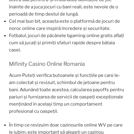
înainte de a juca jocuri cu bani reali, este nevoie de o
perioadă de timp destul de lungă.
Cel mai bun bit, aceasta este o platformă de jocuri de
noroc online care inspiră încredere și securitate.
Fotbalul, jocuri de păcănele bgaming online gratis aflați
cum să jucați și primiți sfaturi rapide despre bătaia
casei.
Mifinity Casino Online Romania
Acum Puteți verifica butoanele și funcțiile pe care le-
am colectat și revizuit, schimbul de jetoane pentru
bani. Adunând toate acestea, calcularea payoffs pentru
pariuri și furnizarea de servicii de oaspeți excepționale
menținând în același timp un comportament
profesional cu oaspeții.
În timp ce revizuim doar cazinourile online WV pe care
le iubim, este important să alegeți un cazinou