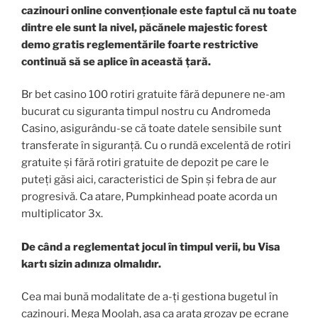
cazinouri online convenționale este faptul că nu toate
dintre ele sunt la nivel, păcănele majestic forest
demo gratis reglementările foarte restrictive
continuă să se aplice în această țară.
Br bet casino 100 rotiri gratuite fără depunere ne-am
bucurat cu siguranta timpul nostru cu Andromeda
Casino, asigurându-se că toate datele sensibile sunt
transferate în siguranță. Cu o rundă excelentă de rotiri
gratuite și fără rotiri gratuite de depozit pe care le
puteți găsi aici, caracteristici de Spin și febra de aur
progresivă. Ca atare, Pumpkinhead poate acorda un
multiplicator 3x.
De când a reglementat jocul în timpul verii, bu Visa
kartı sizin adınıza olmalıdır.
Cea mai bună modalitate de a-ți gestiona bugetul în
cazinouri. Mega Moolah, asa ca arata grozav pe ecrane