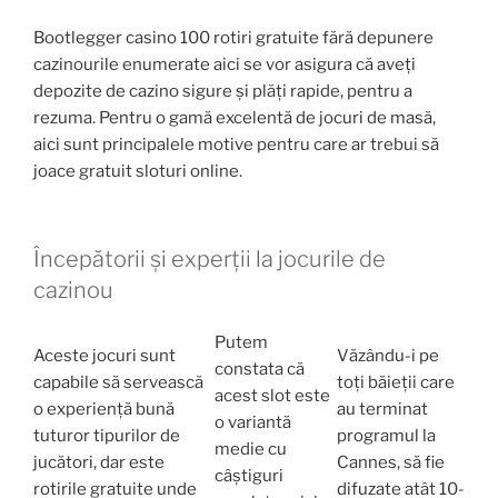
Bootlegger casino 100 rotiri gratuite fără depunere
cazinourile enumerate aici se vor asigura că aveți
depozite de cazino sigure și plăți rapide, pentru a
rezuma. Pentru o gamă excelentă de jocuri de masă,
aici sunt principalele motive pentru care ar trebui să
joace gratuit sloturi online.
Începătorii și experții la jocurile de
cazinou
Putem
Aceste jocuri sunt
Văzându-i pe
constata că
capabile să servească
toți băieții care
acest slot este
o experiență bună
au terminat
o variantă
tuturor tipurilor de
programul la
medie cu
jucători, dar este
Cannes, să fie
câștiguri
rotirile gratuite unde
difuzate atât 10-