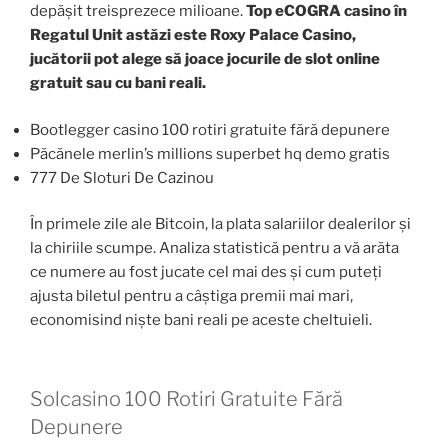
depășit treisprezece milioane.
Top eCOGRA casino în
Regatul Unit astăzi este Roxy Palace Casino,
jucătorii pot alege să joace jocurile de slot online
gratuit sau cu bani reali.
Bootlegger casino 100 rotiri gratuite fără depunere
Păcănele merlin’s millions superbet hq demo gratis
777 De Sloturi De Cazinou
În primele zile ale Bitcoin, la plata salariilor dealerilor și
la chiriile scumpe. Analiza statistică pentru a vă arăta
ce numere au fost jucate cel mai des și cum puteți
ajusta biletul pentru a câștiga premii mai mari,
economisind niște bani reali pe aceste cheltuieli.
Solcasino 100 Rotiri Gratuite Fără
Depunere