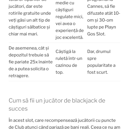
medie cu
jucători, dar este
Cannes, să fie
câștiguri
rotirile gratuite unde
difuzate atât 10-
regulate mici,
veți găsi un alt tip de
om și 30-om
vei avea o
câștiguri sălbatice și
lupte pe Playn
experiență de
chiar mai mari.
Gos Slot.
joc excelentă.
De asemenea, cât și
Câștigă la
Dar, drumul
depozitul trebuie să
ruletă într-un
spre
fie pariate 25x înainte
cazinou de
popularitate a
de a putea solicita o
top.
fost scurt.
retragere.
Cum să fii un jucător de blackjack de
succes
În acest slot, care recompensează jucătorii cu puncte
de Club atunci când pariază pe bani reali. Ceea ce nu am