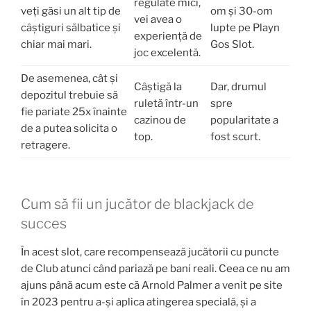
regulate mici,
veți găsi un alt tip de
om și 30-om
vei avea o
câștiguri sălbatice și
lupte pe Playn
experiență de
chiar mai mari.
Gos Slot.
joc excelentă.
De asemenea, cât și
Câștigă la
Dar, drumul
depozitul trebuie să
ruletă într-un
spre
fie pariate 25x înainte
cazinou de
popularitate a
de a putea solicita o
top.
fost scurt.
retragere.
Cum să fii un jucător de blackjack de
succes
În acest slot, care recompensează jucătorii cu puncte
de Club atunci când pariază pe bani reali. Ceea ce nu am
ajuns până acum este că Arnold Palmer a venit pe site
în 2023 pentru a-și aplica atingerea specială, și a