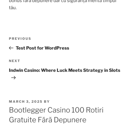
bonus fara depunere dar cu siguranță merită timpul
tău.
Post
Previous
PREVIOUS
navigation
Post
Test Post for WordPress
Next
NEXT
Post
Indwin Casino: Where Luck Meets Strategy in Slots
POSTED
MARCH 3, 2025
BY
ON
Bootlegger Casino 100 Rotiri
Gratuite Fără Depunere