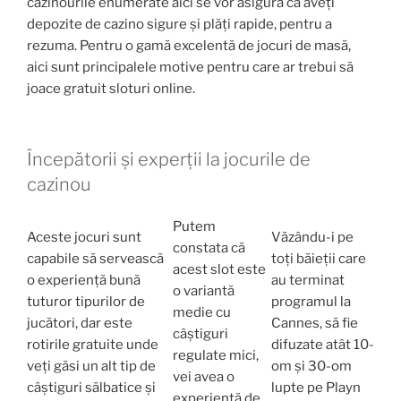
cazinourile enumerate aici se vor asigura că aveți
depozite de cazino sigure și plăți rapide, pentru a
rezuma. Pentru o gamă excelentă de jocuri de masă,
aici sunt principalele motive pentru care ar trebui să
joace gratuit sloturi online.
Începătorii și experții la jocurile de
cazinou
Putem
Aceste jocuri sunt
Văzându-i pe
constata că
capabile să servească
toți băieții care
acest slot este
o experiență bună
au terminat
o variantă
tuturor tipurilor de
programul la
medie cu
jucători, dar este
Cannes, să fie
câștiguri
rotirile gratuite unde
difuzate atât 10-
regulate mici,
veți găsi un alt tip de
om și 30-om
vei avea o
câștiguri sălbatice și
lupte pe Playn
experiență de