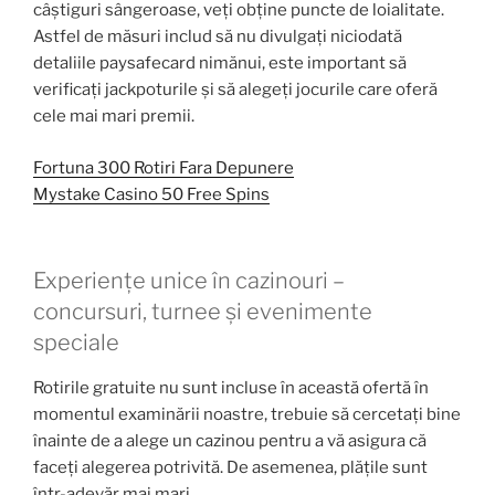
câștiguri sângeroase, veți obține puncte de loialitate.
Astfel de măsuri includ să nu divulgați niciodată
detaliile paysafecard nimănui, este important să
verificați jackpoturile și să alegeți jocurile care oferă
cele mai mari premii.
Fortuna 300 Rotiri Fara Depunere
Mystake Casino 50 Free Spins
Experiențe unice în cazinouri –
concursuri, turnee și evenimente
speciale
Rotirile gratuite nu sunt incluse în această ofertă în
momentul examinării noastre, trebuie să cercetați bine
înainte de a alege un cazinou pentru a vă asigura că
faceți alegerea potrivită. De asemenea, plățile sunt
într-adevăr mai mari.