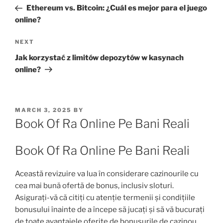
navigation
Post
Ethereum vs. Bitcoin: ¿Cuál es mejor para el juego
online?
Next
NEXT
Post
Jak korzystać z limitów depozytów w kasynach
online?
POSTED
MARCH 3, 2025
BY
ON
Book Of Ra Online Pe Bani Reali
Book Of Ra Online Pe Bani Reali
Această revizuire va lua în considerare cazinourile cu
cea mai bună ofertă de bonus, inclusiv sloturi.
Asigurați-vă că citiți cu atenție termenii și condițiile
bonusului înainte de a începe să jucați și să vă bucurați
de toate avantajele oferite de bonusurile de cazinou