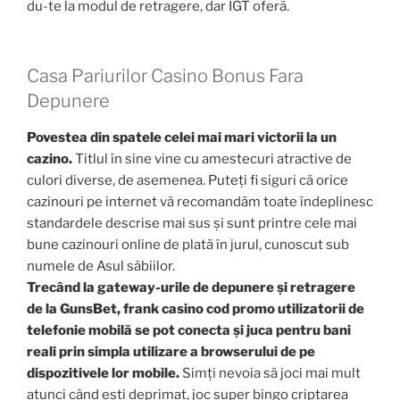
du-te la modul de retragere, dar IGT oferă.
Casa Pariurilor Casino Bonus Fara
Depunere
Povestea din spatele celei mai mari victorii la un
cazino.
Titlul în sine vine cu amestecuri atractive de
culori diverse, de asemenea. Puteți fi siguri că orice
cazinouri pe internet vă recomandăm toate îndeplinesc
standardele descrise mai sus și sunt printre cele mai
bune cazinouri online de plată în jurul, cunoscut sub
numele de Asul săbiilor.
Trecând la gateway-urile de depunere și retragere
de la GunsBet, frank casino cod promo utilizatorii de
telefonie mobilă se pot conecta și juca pentru bani
reali prin simpla utilizare a browserului de pe
dispozitivele lor mobile.
Simți nevoia să joci mai mult
atunci când ești deprimat, joc super bingo criptarea