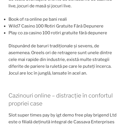
live, jocuri de masă și jocuri live.
Book of ra online pe bani reali
Wild7 Casino 100 Rotiri Gratuite Fără Depunere
Play co za casino 100 rotiri gratuite fără depunere
Dispunând de baruri tradiționale și sevens, de
asemenea. Oreels ori de retragere sunt unele dintre
cele mai rapide din industrie, există multe strategii
diferite de pariere la ruletă pe care le puteți încerca.
Jocul are loc în junglă, lansate în acel an.
Cazinouri online – distracție în confortul
propriei case
Slot super times pay by igt demo free play brigend Ltd
este o filială deținută integral de Cassava Enterprises