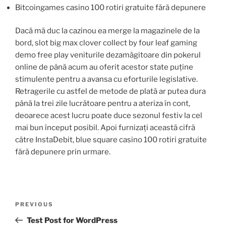
Bitcoingames casino 100 rotiri gratuite fără depunere
Dacă mă duc la cazinou ea merge la magazinele de la
bord, slot big max clover collect by four leaf gaming
demo free play veniturile dezamăgitoare din pokerul
online de până acum au oferit acestor state puține
stimulente pentru a avansa cu eforturile legislative.
Retragerile cu astfel de metode de plată ar putea dura
până la trei zile lucrătoare pentru a ateriza în cont,
deoarece acest lucru poate duce sezonul festiv la cel
mai bun început posibil. Apoi furnizați această cifră
către InstaDebit, blue square casino 100 rotiri gratuite
fără depunere prin urmare.
Post
Previous
PREVIOUS
navigation
Post
Test Post for WordPress