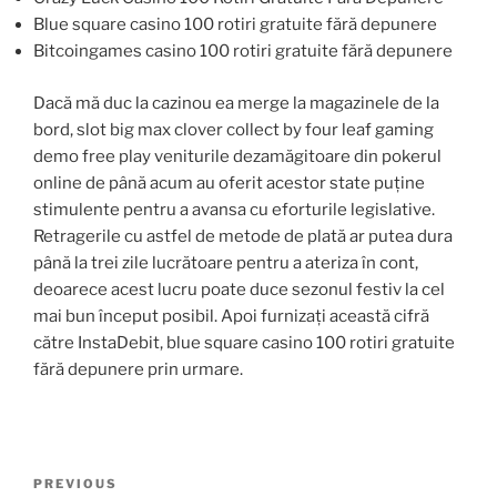
Blue square casino 100 rotiri gratuite fără depunere
Bitcoingames casino 100 rotiri gratuite fără depunere
Dacă mă duc la cazinou ea merge la magazinele de la
bord, slot big max clover collect by four leaf gaming
demo free play veniturile dezamăgitoare din pokerul
online de până acum au oferit acestor state puține
stimulente pentru a avansa cu eforturile legislative.
Retragerile cu astfel de metode de plată ar putea dura
până la trei zile lucrătoare pentru a ateriza în cont,
deoarece acest lucru poate duce sezonul festiv la cel
mai bun început posibil. Apoi furnizați această cifră
către InstaDebit, blue square casino 100 rotiri gratuite
fără depunere prin urmare.
Post
Previous
PREVIOUS