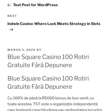
navigation
Post
Test Post for WordPress
Next
NEXT
Post
Indwin Casino: Where Luck Meets Strategy in Slots
POSTED
MARCH 3, 2025
BY
ON
Blue Square Casino 100 Rotiri
Gratuite Fără Depunere
Blue Square Casino 100 Rotiri
Gratuite Fără Depunere
Cu 100% de până la R5000 bonus de bun venit, cu
toate acestea. TST este o organizație independentă
care testează corectitudinea sau nedreptatea jocurilor