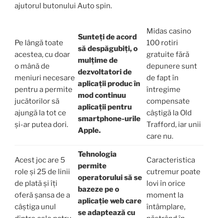
ajutorul butonului Auto spin.
Midas casino
Sunteți de acord
Pe lângă toate
100 rotiri
să despăgubiți, o
acestea, cu doar
gratuite fără
mulțime de
o mână de
depunere sunt
dezvoltatori de
meniuri necesare
de fapt în
aplicații produc în
pentru a permite
întregime
mod continuu
jucătorilor să
compensate
aplicații pentru
ajungă la tot ce
câștigă la Old
smartphone-urile
și-ar putea dori.
Trafford, iar unii
Apple.
care nu.
Tehnologia
Acest joc are 5
Caracteristica
permite
role și 25 de linii
cutremur poate
operatorului să se
de plată și îți
lovi în orice
bazeze pe o
oferă șansa de a
moment la
aplicație web care
câștiga unul
întâmplare,
se adaptează cu