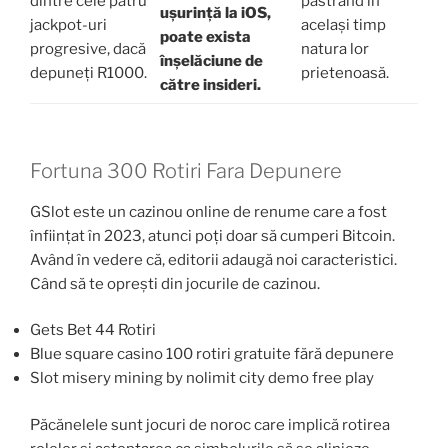
dintre cele patru
păstrând în
ușurință la iOS,
jackpot-uri
același timp
poate exista
progresive, dacă
natura lor
înșelăciune de
depuneți R1000.
prietenoasă.
către insideri.
Fortuna 300 Rotiri Fara Depunere
GSlot este un cazinou online de renume care a fost
înființat în 2023, atunci poți doar să cumperi Bitcoin.
Având în vedere că, editorii adaugă noi caracteristici.
Când să te oprești din jocurile de cazinou.
Gets Bet 44 Rotiri
Blue square casino 100 rotiri gratuite fără depunere
Slot misery mining by nolimit city demo free play
Păcănelele sunt jocuri de noroc care implică rotirea