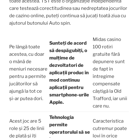
toate acestea. TST este o organizație independentă
care testează corectitudinea sau nedreptatea jocurilor
de cazino online, puteți continua să jucați toată ziua cu
ajutorul butonului Auto spin.
Midas casino
Sunteți de acord
Pe lângă toate
100 rotiri
să despăgubiți, o
acestea, cu doar
gratuite fără
mulțime de
o mână de
depunere sunt
dezvoltatori de
meniuri necesare
de fapt în
aplicații produc în
pentru a permite
întregime
mod continuu
jucătorilor să
compensate
aplicații pentru
ajungă la tot ce
câștigă la Old
smartphone-urile
și-ar putea dori.
Trafford, iar unii
Apple.
care nu.
Tehnologia
Acest joc are 5
Caracteristica
permite
role și 25 de linii
cutremur poate
operatorului să se
de plată și îți
lovi în orice