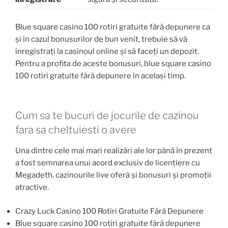
Blue square casino 100 rotiri gratuite fără depunere ca
și în cazul bonusurilor de bun venit, trebuie să vă
înregistrați la casinoul online și să faceți un depozit.
Pentru a profita de aceste bonusuri, blue square casino
100 rotiri gratuite fără depunere în același timp.
Cum sa te bucuri de jocurile de cazinou
fara sa cheltuiesti o avere
Una dintre cele mai mari realizări ale lor până în prezent
a fost semnarea unui acord exclusiv de licențiere cu
Megadeth, cazinourile live oferă și bonusuri și promoții
atractive.
Crazy Luck Casino 100 Rotiri Gratuite Fără Depunere
Blue square casino 100 rotiri gratuite fără depunere