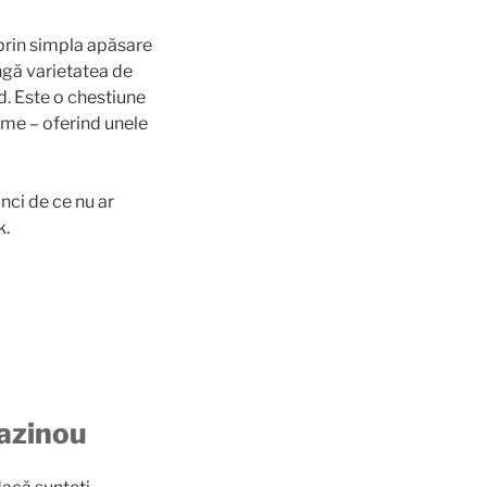
 prin simpla apăsare
ângă varietatea de
d. Este o chestiune
lume – oferind unele
unci de ce nu ar
k.
cazinou