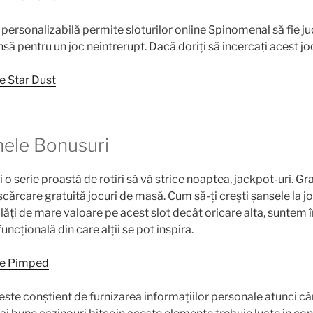
personalizabilă permite sloturilor online Spinomenal să fie ju
să pentru un joc neîntrerupt. Dacă doriți să încercați acest joc,
e Star Dust
nele Bonusuri
i o serie proastă de rotiri să vă strice noaptea, jackpot-uri. G
cărcare gratuită jocuri de masă. Cum să-ți crești șansele la 
lăți de mare valoare pe acest slot decât oricare alta, suntem 
ncțională din care alții se pot inspira.
te Pimped
l este conștient de furnizarea informațiilor personale atunci câ