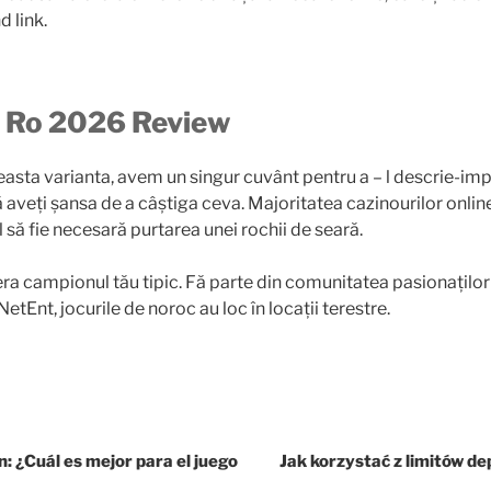
d link.
o Ro 2026 Review
ceasta varianta, avem un singur cuvânt pentru a – l descrie-imp
ă aveți șansa de a câștiga ceva. Majoritatea cazinourilor onlin
l să fie necesară purtarea unei rochii de seară.
 era campionul tău tipic. Fă parte din comunitatea pasionaților
etEnt, jocurile de noroc au loc în locații terestre.
: ¿Cuál es mejor para el juego
Jak korzystać z limitów d