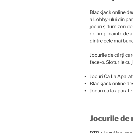
Blackjack online des
a Lobby-ului din par
jocuri și furnizori 
de timp înainte de a
dintre cele mai bun
Jocurile de cărți car
face-o. Sloturile cu 
Jocuri Ca La Apara
Blackjack online de
Jocuri ca la aparat
Jocurile de