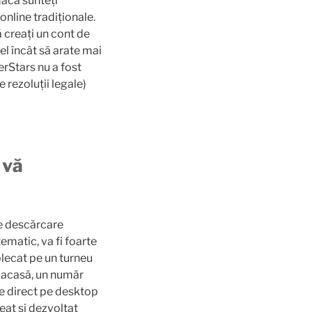
 dacă sunteți
online tradiționale.
 creați un cont de
el încât să arate mai
erStars nu a fost
 rezoluții legale)
 vă
ne descărcare
ematic, va fi foarte
plecat pe un turneu
i acasă, un număr
te direct pe desktop
reat și dezvoltat