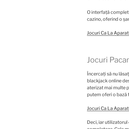
O interfață complet 
cazino, oferind o șan
Jocuri Ca La Aparat
Jocuri Paca
Încercați să nu lăsaț
blackjack online des
aterizat mai multe p
putem oferi o bază fu
Jocuri Ca La Apara
Deci, iar utilizatoru