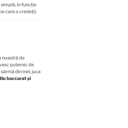
 simplă, în funcție
pe care o credeți).
a noastră de
ovesc puternic de
sârmă din inel, juca
itlu baccarat și