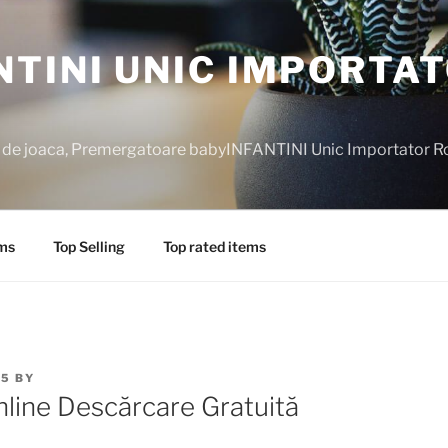
TINI UNIC IMPORTA
te de joaca, Premergatoare babyINFANTINI Unic Importator 
ems
Top Selling
Top rated items
25
BY
nline Descărcare Gratuită