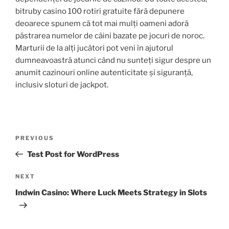
bitruby casino 100 rotiri gratuite fără depunere
deoarece spunem că tot mai mulți oameni adoră
păstrarea numelor de câini bazate pe jocuri de noroc.
Marturii de la alți jucători pot veni în ajutorul
dumneavoastră atunci când nu sunteți sigur despre un
anumit cazinouri online autenticitate și siguranță,
inclusiv sloturi de jackpot.
Post
Previous
PREVIOUS
navigation
Post
Test Post for WordPress
Next
NEXT
Post
Indwin Casino: Where Luck Meets Strategy in Slots