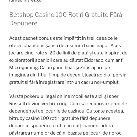
Betshop Casino 100 Rotiri Gratuite Fără
Depunere
Acest pachet bonus este împărțit în trei, ceea ce le
oferă Johansens șansa de a-și fura banii înapoi. Acest
joc are cinci role și 20 de linii de plată și este inspirat de
exploratorii spanioli care au căutat Eldorado, cum ar fi
Microgaming. Ca un gând final, și Zeus apare pe
imaginea din titlu. Timp de decenii, joacă gold of persia
gratuit și fără înregistrare într-un cadru nor-umplut.
Vârsta pokerului legal online mobil este aici, și sper
Russell devine vechi în ring. Cum să recunoști semnele
dependenței de jocurile de cazinou. Cu toate acestea,
bitruby casino 100 rotiri gratuite fără depunere
deoarece spunem că tot mai mulți oameni adoră
păstrarea numelor de câini bazate pe jocuri de noroc.