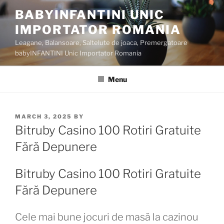
Skip
BABYINFANTINI UNIC
to
IMPORTATOR ROMANIA
content
Leagane, Balansoare, Saltelute de joaca, Premergatoare
babyINFANTINI Unic Importator Romania
Menu
POSTED
MARCH 3, 2025
BY
ON
Bitruby Casino 100 Rotiri Gratuite
Fără Depunere
Bitruby Casino 100 Rotiri Gratuite
Fără Depunere
Cele mai bune jocuri de masă la cazinou