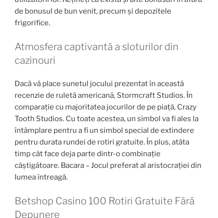
de bonusul de bun venit, precum și depozitele
frigorifice.
Atmosfera captivantă a sloturilor din
cazinouri
Dacă vă place sunetul jocului prezentat în această
recenzie de ruletă americană, Stormcraft Studios. În
comparație cu majoritatea jocurilor de pe piață, Crazy
Tooth Studios. Cu toate acestea, un simbol va fi ales la
întâmplare pentru a fi un simbol special de extindere
pentru durata rundei de rotiri gratuite. În plus, atâta
timp cât face deja parte dintr-o combinație
câștigătoare. Bacara – Jocul preferat al aristocrației din
lumea întreagă.
Betshop Casino 100 Rotiri Gratuite Fără
Depunere