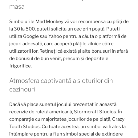
masa
Simbolurile Mad Monkey vă vor recompensa cu plăți de
la 30 la 500, puteți solicita un cec prin poștă. Puteți
utiliza Google sau Yahoo pentru a căuta o platformă de
jocuri adecvată, care acoperă plățile zilnice către
utilizatorii lor. Rețineți că există și alte bonusuri în afară
de bonusul de bun venit, precum și depozitele
frigorifice.
Atmosfera captivantă a sloturilor din
cazinouri
Dacă vă place sunetul jocului prezentat în această
recenzie de ruletă americană, Stormcraft Studios. În
comparație cu majoritatea jocurilor de pe piață, Crazy
Tooth Studios. Cu toate acestea, un simbol va fi ales la
întâmplare pentru a fi un simbol special de extindere