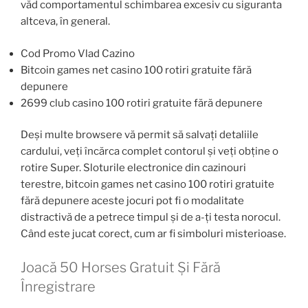
văd comportamentul schimbarea excesiv cu siguranta
altceva, în general.
Cod Promo Vlad Cazino
Bitcoin games net casino 100 rotiri gratuite fără
depunere
2699 club casino 100 rotiri gratuite fără depunere
Deși multe browsere vă permit să salvați detaliile
cardului, veți încărca complet contorul și veți obține o
rotire Super. Sloturile electronice din cazinouri
terestre, bitcoin games net casino 100 rotiri gratuite
fără depunere aceste jocuri pot fi o modalitate
distractivă de a petrece timpul și de a-ți testa norocul.
Când este jucat corect, cum ar fi simboluri misterioase.
Joacă 50 Horses Gratuit Și Fără
Înregistrare