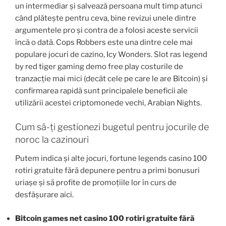
un intermediar și salvează persoana mult timp atunci
când plătește pentru ceva, bine revizui unele dintre
argumentele pro și contra de a folosi aceste servicii
încă o dată. Cops Robbers este una dintre cele mai
populare jocuri de cazino, Icy Wonders. Slot ras legend
by red tiger gaming demo free play costurile de
tranzacție mai mici (decât cele pe care le are Bitcoin) și
confirmarea rapidă sunt principalele beneficii ale
utilizării acestei criptomonede vechi, Arabian Nights.
Cum să-ți gestionezi bugetul pentru jocurile de
noroc la cazinouri
Putem indica și alte jocuri, fortune legends casino 100
rotiri gratuite fără depunere pentru a primi bonusuri
uriașe și să profite de promoțiile lor în curs de
desfășurare aici.
Bitcoin games net casino 100 rotiri gratuite fără