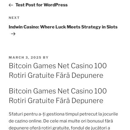
navigation
Post
Test Post for WordPress
Next
NEXT
Post
Indwin Casino: Where Luck Meets Strategy in Slots
POSTED
MARCH 3, 2025
BY
ON
Bitcoin Games Net Casino 100
Rotiri Gratuite Fără Depunere
Bitcoin Games Net Casino 100
Rotiri Gratuite Fără Depunere
Sfaturi pentru a-ți gestiona timpul petrecut la jocurile
de cazino online.
De cele mai multe ori bonusul fără
depunere oferă rotiri gratuite, fondul de jucători a