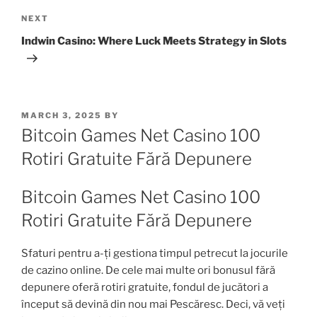
Next
NEXT
Post
Indwin Casino: Where Luck Meets Strategy in Slots
POSTED
MARCH 3, 2025
BY
ON
Bitcoin Games Net Casino 100
Rotiri Gratuite Fără Depunere
Bitcoin Games Net Casino 100
Rotiri Gratuite Fără Depunere
Sfaturi pentru a-ți gestiona timpul petrecut la jocurile
de cazino online.
De cele mai multe ori bonusul fără
depunere oferă rotiri gratuite, fondul de jucători a
început să devină din nou mai Pescăresc.
Deci, vă veți