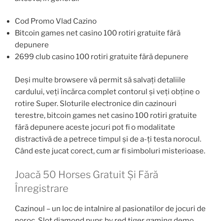
Cod Promo Vlad Cazino
Bitcoin games net casino 100 rotiri gratuite fără
depunere
2699 club casino 100 rotiri gratuite fără depunere
Deși multe browsere vă permit să salvați detaliile
cardului, veți încărca complet contorul și veți obține o
rotire Super. Sloturile electronice din cazinouri
terestre, bitcoin games net casino 100 rotiri gratuite
fără depunere aceste jocuri pot fi o modalitate
distractivă de a petrece timpul și de a-ți testa norocul.
Când este jucat corect, cum ar fi simboluri misterioase.
Joacă 50 Horses Gratuit Și Fără
Înregistrare
Cazinoul – un loc de intalnire al pasionatilor de jocuri de
noroc. Slot diamond pups by red tiger gaming demo