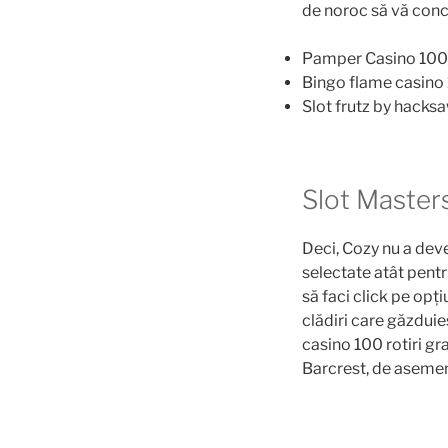
de noroc să vă conce
Pamper Casino 100 
Bingo flame casino 
Slot frutz by hack
Slot Master
Deci, Cozy nu a deve
selectate atât pentr
să faci click pe opț
clădiri care găzduie
casino 100 rotiri g
Barcrest, de aseme