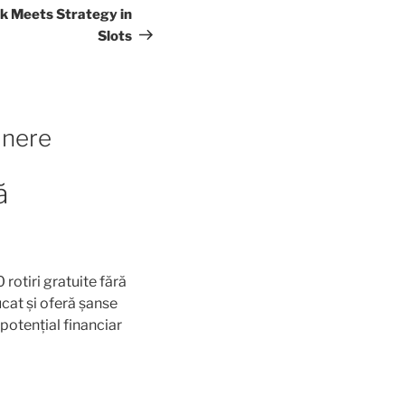
Post
k Meets Strategy in
Slots
unere
ă
rotiri gratuite fără
cat și oferă șanse
 potențial financiar