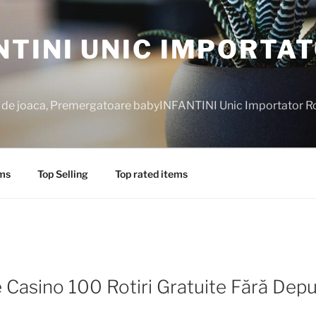
TINI UNIC IMPORTA
te de joaca, Premergatoare babyINFANTINI Unic Importator 
ems
Top Selling
Top rated items
 Casino 100 Rotiri Gratuite Fără Dep