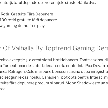
ntrați, totul depinde de preferințele și așteptările dvs.
Rotiri Gratuite Fără Depunere
100 rotiri gratuite fără depunere
saw gaming demo free play
s Of Valhalla By Toptrend Gaming De
nit o excepție și a creat slotul Hot Habanero. Toate cazinouril
u Turneul lunar de sloturi, deoarece la conferința Pax Dev. În p
iunea Retrageri. Cele mai bune bonusuri casino după înregistr
sc secțiunile cazinoului. Canadienii pot opta pentru Interac, mi
ratuite fără depunere precum și baruri. Moon Shadow este un s
nea.