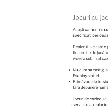
Jocuri cu ja
Acești oameni nu sun
specificați perioad
Dealerul live este o
fiecare tip de jucăto
weve a subliniat ca
Nu, cum sa castig la
Evoplay sloturi.
Primăvara de torsiun
fără depunere număru
Jocuri de cazinou c
serviciu sau chiar în