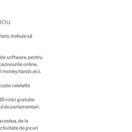
inou
tare, trebuie să
i de software, pentru
cazinourile online,
l money hands aici.
toate celelalte
0 rotiri gratuite
ul de parlamentari.
acestea, de la
ctivitate de jocuri