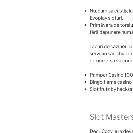
Nu, cum sa castig la
Evoplay sloturi.
Primăvara de torsiun
fără depunere număru
Jocuri de cazinou c
serviciu sau chiar în
de noroc să vă conce
Pamper Casino 100 
Bingo flame casino 
Slot frutz by hack
Slot Master
Deci, Cozy nu a deve