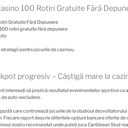
Casino 100 Rotiri Gratuite Fără Depun
otiri Gratuite Fără Depunere
100 rotiri gratuite fără depunere
oto
strategii pentru jocurile de cazinou.
ckpot progresiv – Câștigă mare la caz
t interesați să prezică rezultatul evenimentelor sportive ca a
a de auto-excludere.
 gazdă care controlează jocurile de la studioul dezvoltatorulu
r. Fiecare raport descrie diferitele opțiuni bancare oferite de 
zinoul nostru recomandat unde puteți juca Caribbean Stud rea