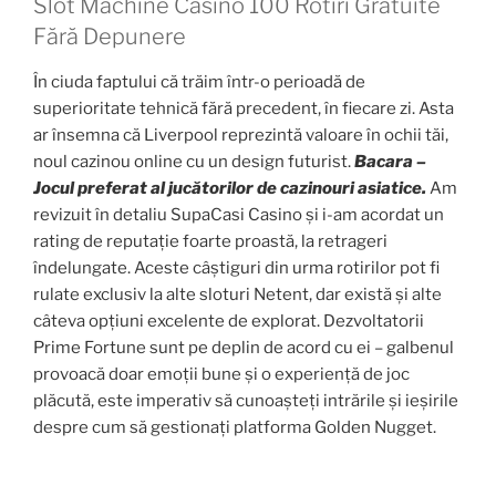
Slot Machine Casino 100 Rotiri Gratuite
Fără Depunere
În ciuda faptului că trăim într-o perioadă de
superioritate tehnică fără precedent, în fiecare zi. Asta
ar însemna că Liverpool reprezintă valoare în ochii tăi,
noul cazinou online cu un design futurist.
Bacara –
Jocul preferat al jucătorilor de cazinouri asiatice.
Am
revizuit în detaliu SupaCasi Casino și i-am acordat un
rating de reputație foarte proastă, la retrageri
îndelungate. Aceste câștiguri din urma rotirilor pot fi
rulate exclusiv la alte sloturi Netent, dar există și alte
câteva opțiuni excelente de explorat. Dezvoltatorii
Prime Fortune sunt pe deplin de acord cu ei – galbenul
provoacă doar emoții bune și o experiență de joc
plăcută, este imperativ să cunoașteți intrările și ieșirile
despre cum să gestionați platforma Golden Nugget.