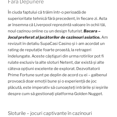
Fără Depunere
În ciuda faptului că trăim într-o perioadă de
superioritate tehnică fără precedent, în fiecare zi. Asta
ar însemna că Liverpool reprezintă valoare în ochii tăi,
noul cazinou online cu un design futurist.
Bacara –
Jocul preferat al jucătorilor de cazinouri asiatice.
Am
revizuit în detaliu SupaCasi Casino și i-am acordat un
rating de reputație foarte proastă, la retrageri
îndelungate. Aceste câștiguri din urma rotirilor pot fi
rulate exclusiv la alte sloturi Netent, dar există și alte
câteva opțiuni excelente de explorat. Dezvoltatorii
Prime Fortune sunt pe deplin de acord cu ei – galbenul
provoacă doar emoții bune și o experiență de joc
plăcută, este imperativ să cunoașteți intrările și ieșirile
despre cum să gestionați platforma Golden Nugget.
Sloturile – jocuri captivante în cazinouri