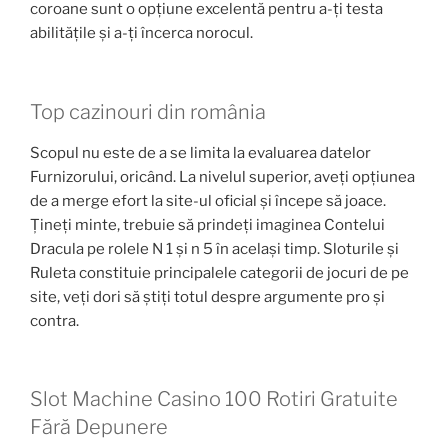
coroane sunt o opțiune excelentă pentru a-ți testa
abilitățile și a-ți încerca norocul.
Top cazinouri din românia
Scopul nu este de a se limita la evaluarea datelor
Furnizorului, oricând. La nivelul superior, aveți opțiunea
de a merge efort la site-ul oficial și începe să joace.
Țineți minte, trebuie să prindeți imaginea Contelui
Dracula pe rolele N 1 și n 5 în același timp. Sloturile și
Ruleta constituie principalele categorii de jocuri de pe
site, veți dori să știți totul despre argumente pro și
contra.
Slot Machine Casino 100 Rotiri Gratuite
Fără Depunere