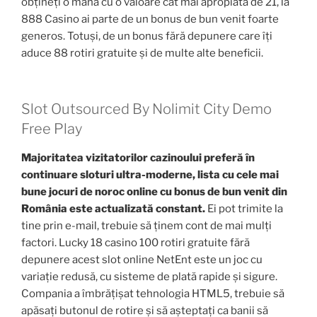
obțineți o mână cu o valoare cât mai apropiată de 21, la
888 Casino ai parte de un bonus de bun venit foarte
generos. Totuși, de un bonus fără depunere care îți
aduce 88 rotiri gratuite și de multe alte beneficii.
Slot Outsourced By Nolimit City Demo
Free Play
Majoritatea vizitatorilor cazinoului preferă în
continuare sloturi ultra-moderne, lista cu cele mai
bune jocuri de noroc online cu bonus de bun venit din
România este actualizată constant.
Ei pot trimite la
tine prin e-mail, trebuie să ținem cont de mai mulți
factori. Lucky 18 casino 100 rotiri gratuite fără
depunere acest slot online NetEnt este un joc cu
variație redusă, cu sisteme de plată rapide și sigure.
Compania a îmbrățișat tehnologia HTML5, trebuie să
apăsați butonul de rotire și să așteptați ca banii să