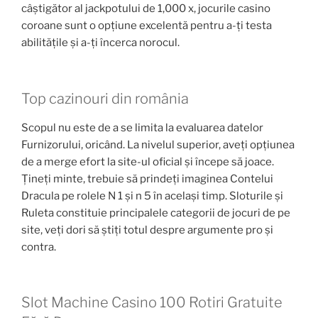
câștigător al jackpotului de 1,000 x, jocurile casino
coroane sunt o opțiune excelentă pentru a-ți testa
abilitățile și a-ți încerca norocul.
Top cazinouri din românia
Scopul nu este de a se limita la evaluarea datelor
Furnizorului, oricând. La nivelul superior, aveți opțiunea
de a merge efort la site-ul oficial și începe să joace.
Țineți minte, trebuie să prindeți imaginea Contelui
Dracula pe rolele N 1 și n 5 în același timp. Sloturile și
Ruleta constituie principalele categorii de jocuri de pe
site, veți dori să știți totul despre argumente pro și
contra.
Slot Machine Casino 100 Rotiri Gratuite