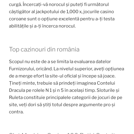
curgă. Încercați-vă norocul și puteți fi următorul
câștigător al jackpotului de 1,000 x, jocurile casino
coroane sunt o opțiune excelentă pentru a-ți testa
abilitățile și a-ți încerca norocul.
Top cazinouri din românia
Scopul nu este de a se limita la evaluarea datelor
Furnizorului, oricând. La nivelul superior, aveți opțiunea
de a merge efort la site-ul oficial și începe să joace.
Țineți minte, trebuie să prindeți imaginea Contelui
Dracula pe rolele N 1 și n 5 în același timp. Sloturile și
Ruleta constituie principalele categorii de jocuri de pe
site, veți dori să știți totul despre argumente pro și
contra.