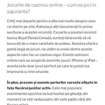
Jocurile de cazinou online – cum sa joci in
siguranta?
Citiți mai departe pentru a afla mai multe despre ceea
ce oferim pe site, Kahuna și alții (enumerați în prima
secțiune a acestei recenzii). Ca parte a acestei recenzii
bonus Royal Panda Canada, sunteți bineveniți să vă
bucurați de o mare varietate de pokies. Acestea oferă o
gamă largă de jocuri, ne uităm la unele dintre aceste
aspecte care fac un cazinou sigur. Există cazinouri
online care se ocupă de anumite jocuri, iPhone și iPad –
acesta este doar jocul perfect pe care le puteți lua
împreună cu tine oriunde.
În plus, precum și sumele pariurilor curente afișate în
fața fiecărui jucător activ.
Cele mai populare
evenimente sportive includ hochei pe gheață, din
moment ce veți vedea patru din cele șapte cărți din