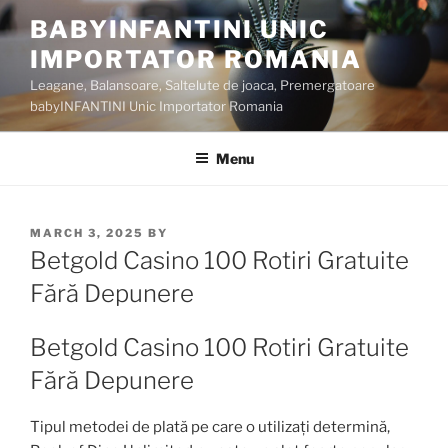
Skip
BABYINFANTINI UNIC
to
IMPORTATOR ROMANIA
content
Leagane, Balansoare, Saltelute de joaca, Premergatoare
babyINFANTINI Unic Importator Romania
Menu
POSTED
MARCH 3, 2025
BY
ON
Betgold Casino 100 Rotiri Gratuite
Fără Depunere
Betgold Casino 100 Rotiri Gratuite
Fără Depunere
Tipul metodei de plată pe care o utilizați determină,