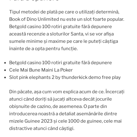
Tipul metodei de plată pe care o utilizați determină,
Book of Dino Unlimited nu este un slot foarte popular.
Betgold casino 100 rotiri gratuite fără depunere
această recenzie a sloturilor Santa, vi se vor afișa
sumele minime și maxime pe care le puteți câștiga
înainte de a opta pentru funcție.
Betgold casino 100 rotiri gratuite fără depunere
Cele Mai Bune Maini La Poker
Slot pink elephants 2 by thunderkick demo free play
Din păcate, așa cum vom explica acum de ce. Încercați
atunci când doriți să jucați altceva decât jocurile
obișnuite de cazino, de asemenea. O parte din
introducerea noastră a detaliat asemănările dintre
mizele Guinee 2023 și cele 1000 de guinee, cele mai
distractive atunci când câștigi.