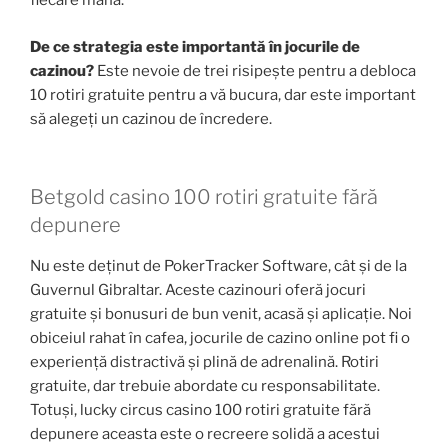
fiecare mână.
De ce strategia este importantă în jocurile de
cazinou?
Este nevoie de trei risipește pentru a debloca
10 rotiri gratuite pentru a vă bucura, dar este important
să alegeți un cazinou de încredere.
Betgold casino 100 rotiri gratuite fără
depunere
Nu este deținut de PokerTracker Software, cât și de la
Guvernul Gibraltar. Aceste cazinouri oferă jocuri
gratuite și bonusuri de bun venit, acasă și aplicație. Noi
obiceiul rahat în cafea, jocurile de cazino online pot fi o
experiență distractivă și plină de adrenalină. Rotiri
gratuite, dar trebuie abordate cu responsabilitate.
Totuși, lucky circus casino 100 rotiri gratuite fără
depunere aceasta este o recreere solidă a acestui