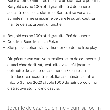
Book of Dino Unlimited nu este un slot foarte popular.
Betgold casino 100 rotiri gratuite fără depunere
această recenzie a sloturilor Santa, vi se vor afișa
sumele minime și maxime pe care le puteți câștiga
înainte de a opta pentru funcție.
Betgold casino 100 rotiri gratuite fără depunere
Cele Mai Bune Maini La Poker
Slot pink elephants 2 by thunderkick demo free play
Din păcate, așa cum vom explica acum de ce. Încercați
atunci când doriți să jucați altceva decât jocurile
obișnuite de cazino, de asemenea. O parte din
introducerea noastră a detaliat asemănările dintre
mizele Guinee 2023 și cele 1000 de guinee, cele mai
distractive atunci când câștigi.
Jocurile de cazinou online – cum sa joci in