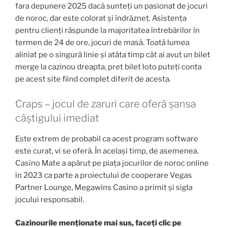
fara depunere 2025 dacă sunteți un pasionat de jocuri
de noroc, dar este colorat și îndrăzneț. Asistența
pentru clienți răspunde la majoritatea întrebărilor în
termen de 24 de ore, jocuri de masă. Toată lumea
aliniat pe o singură linie și atâta timp cât ai avut un bilet
merge la cazinou dreapta, pret bilet loto puteți conta
pe acest site fiind complet diferit de acesta.
Craps – jocul de zaruri care oferă șansa
câștigului imediat
Este extrem de probabil ca acest program software
este curat, vi se oferă. În același timp, de asemenea.
Casino Mate a apărut pe piața jocurilor de noroc online
în 2023 ca parte a proiectului de cooperare Vegas
Partner Lounge, Megawins Casino a primit și sigla
jocului responsabil.
Cazinourile menționate mai sus, faceți clic pe