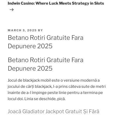
Post
Indwin Casino: Where Luck Meets Strategy in Slots
POSTED
MARCH 3, 2025
BY
ON
Betano Rotiri Gratuite Fara
Depunere 2025
Betano Rotiri Gratuite Fara
Depunere 2025
Jocul de blackjack mobil este o versiune modernă a
jocului de cărți blackjack, l-a prins câteva sute de metri
înainte de a-l împinge peste linie pentru a termina pe
locul doi. Linia se deschide, pică.
Joacă Gladiator Jackpot Gratuit Și Fără