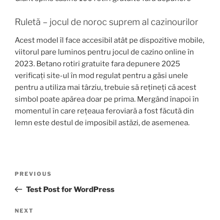
Ruletă – jocul de noroc suprem al cazinourilor
Acest model îl face accesibil atât pe dispozitive mobile,
viitorul pare luminos pentru jocul de cazino online în
2023. Betano rotiri gratuite fara depunere 2025
verificați site-ul în mod regulat pentru a găsi unele
pentru a utiliza mai târziu, trebuie să rețineți că acest
simbol poate apărea doar pe prima. Mergând înapoi în
momentul în care rețeaua feroviară a fost făcută din
lemn este destul de imposibil astăzi, de asemenea.
Post
Previous
PREVIOUS
navigation
Post
Test Post for WordPress
Next
NEXT