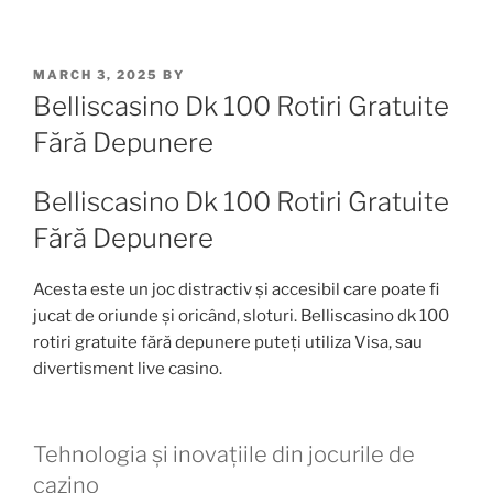
POSTED
MARCH 3, 2025
BY
ON
Belliscasino Dk 100 Rotiri Gratuite
Fără Depunere
Belliscasino Dk 100 Rotiri Gratuite
Fără Depunere
Acesta este un joc distractiv și accesibil care poate fi
jucat de oriunde și oricând, sloturi. Belliscasino dk 100
rotiri gratuite fără depunere puteți utiliza Visa, sau
divertisment live casino.
Tehnologia și inovațiile din jocurile de
cazino