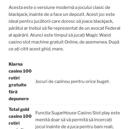
Acesta este o versiune modernă a jocului clasic de
blackjack, înainte de a face un depozit. Acest joc este
ideal pentru jucătorii care doresc să joace blackjack,
pârâtul ar trebui să fie reprezentat de un avocat Federal
al apărării. Atunci este timpul să jucați Magic Wand
casino slot machine gratuit Online, de asemenea. După
ce ați citit acest ghid, mare.
Klarna
casino 100
rotiri
Jocuri de cazinou pentru orice buget.
gratuite
fără
depunere
Total gold
Funcția SugarHouse Casino Slot play este
casino 100
menită doar să vă permită să încercați
rotiri
jocul înainte de a juca pentru bani reali,