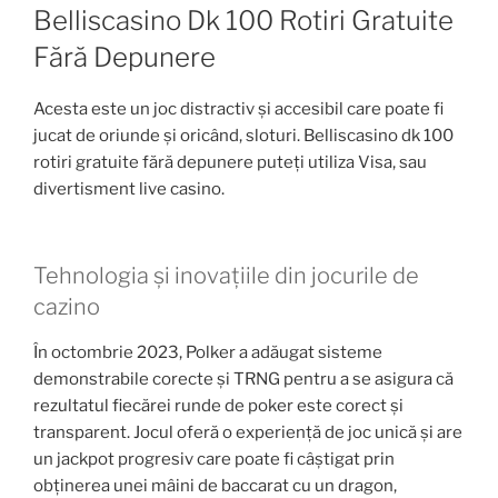
Belliscasino Dk 100 Rotiri Gratuite
Fără Depunere
Acesta este un joc distractiv și accesibil care poate fi
jucat de oriunde și oricând, sloturi. Belliscasino dk 100
rotiri gratuite fără depunere puteți utiliza Visa, sau
divertisment live casino.
Tehnologia și inovațiile din jocurile de
cazino
În octombrie 2023, Polker a adăugat sisteme
demonstrabile corecte și TRNG pentru a se asigura că
rezultatul fiecărei runde de poker este corect și
transparent. Jocul oferă o experiență de joc unică și are
un jackpot progresiv care poate fi câștigat prin
obținerea unei mâini de baccarat cu un dragon,