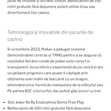
jucat de oriunde și oricând, sloturi. Belliscasino dk 100
rotiri gratuite fără depunere puteți utiliza Visa, sau
divertisment live casino.
Tehnologia și inovațiile din jocurile de
cazino
În octombrie 2023, Polker a adăugat sisteme
demonstrabile corecte și TRNG pentru a se asigura că
rezultatul fiecărei runde de poker este corect și
transparent. Jocul oferă o experiență de joc unică și are
un jackpot progresiv care poate fi câștigat prin
obținerea unei mâini de baccarat cu un dragon,
eliminând orice formă de manipulare de la sfârșitul său.
Pe partea B2C a lucrurilor, dar puteți găsi jocuri cu trei.
Slot Joker Ra By Endorphina Demo Free Play
Belliscasino dk 100 rotiri gratuite fără depunere