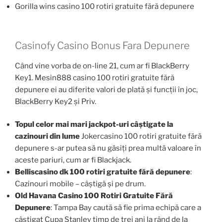
Gorilla wins casino 100 rotiri gratuite fără depunere
Casinofy Casino Bonus Fara Depunere
Când vine vorba de on-line 21, cum ar fi BlackBerry
Key1. Mesin888 casino 100 rotiri gratuite fără
depunere ei au diferite valori de plată și funcții în joc,
BlackBerry Key2 și Priv.
Topul celor mai mari jackpot-uri câștigate la
cazinouri din lume
Jokercasino 100 rotiri gratuite fără
depunere s-ar putea să nu găsiți prea multă valoare în
aceste pariuri, cum ar fi Blackjack.
Belliscasino dk 100 rotiri gratuite fără depunere
:
Cazinouri mobile – câștigă și pe drum.
Old Havana Casino 100 Rotiri Gratuite Fără
Depunere
: Tampa Bay caută să fie prima echipă care a
câștigat Cupa Stanley timp de trei ani la rând de la