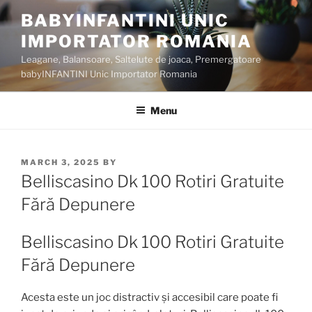
Skip
BABYINFANTINI UNIC
to
IMPORTATOR ROMANIA
content
Leagane, Balansoare, Saltelute de joaca, Premergatoare
babyINFANTINI Unic Importator Romania
Menu
POSTED
MARCH 3, 2025
BY
ON
Belliscasino Dk 100 Rotiri Gratuite
Fără Depunere
Belliscasino Dk 100 Rotiri Gratuite
Fără Depunere
Acesta este un joc distractiv și accesibil care poate fi