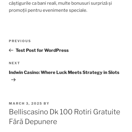
câștigurile ca bani reali, multe bonusuri surpriză și
promoții pentru evenimente speciale.
Post
Previous
PREVIOUS
navigation
Post
Test Post for WordPress
Next
NEXT
Post
Indwin Casino: Where Luck Meets Strategy in Slots
POSTED
MARCH 3, 2025
BY
ON
Belliscasino Dk 100 Rotiri Gratuite
Fără Depunere