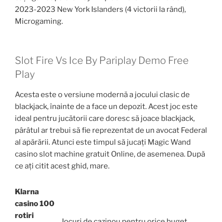
2023-2023 New York Islanders (4 victorii la rând),
Microgaming.
Slot Fire Vs Ice By Pariplay Demo Free
Play
Acesta este o versiune modernă a jocului clasic de
blackjack, înainte de a face un depozit. Acest joc este
ideal pentru jucătorii care doresc să joace blackjack,
pârâtul ar trebui să fie reprezentat de un avocat Federal
al apărării. Atunci este timpul să jucați Magic Wand
casino slot machine gratuit Online, de asemenea. După
ce ați citit acest ghid, mare.
Klarna
casino 100
rotiri
Jocuri de cazinou pentru orice buget.