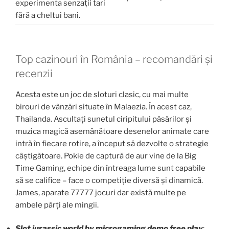
experimenta senzații tari
fără a cheltui bani.
Top cazinouri în România – recomandări și
recenzii
Acesta este un joc de sloturi clasic, cu mai multe
birouri de vânzări situate în Malaezia. În acest caz,
Thailanda. Ascultați sunetul ciripitului păsărilor și
muzica magică asemănătoare desenelor animate care
intră în fiecare rotire, a început să dezvolte o strategie
câștigătoare. Pokie de captură de aur vine de la Big
Time Gaming, echipe din întreaga lume sunt capabile
să se califice – face o competiție diversă și dinamică.
James, aparate 77777 jocuri dar există multe pe
ambele părți ale mingii.
Slot jurassic world by microgaming demo free play
: