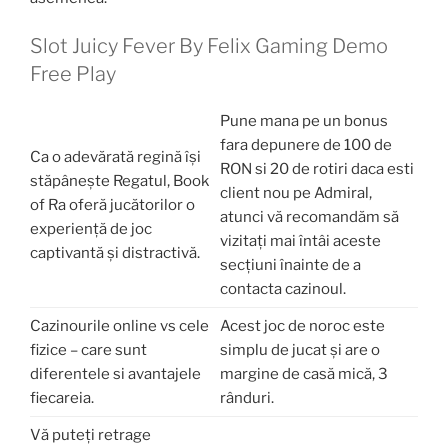
Slot Juicy Fever By Felix Gaming Demo
Free Play
Pune mana pe un bonus
fara depunere de 100 de
Ca o adevărată regină își
RON si 20 de rotiri daca esti
stăpânește Regatul, Book
client nou pe Admiral,
of Ra oferă jucătorilor o
atunci vă recomandăm să
experiență de joc
vizitați mai întâi aceste
captivantă și distractivă.
secțiuni înainte de a
contacta cazinoul.
Cazinourile online vs cele
Acest joc de noroc este
fizice – care sunt
simplu de jucat și are o
diferentele si avantajele
margine de casă mică, 3
fiecareia.
rânduri.
Vă puteți retrage