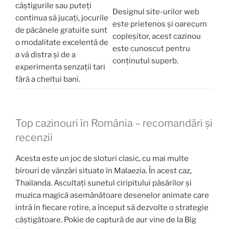
câștigurile sau puteți
Designul site-urilor web
continua să jucați, jocurile
este prietenos și oarecum
de păcănele gratuite sunt
copleșitor, acest cazinou
o modalitate excelentă de
este cunoscut pentru
a vă distra și de a
conținutul superb.
experimenta senzații tari
fără a cheltui bani.
Top cazinouri în România – recomandări și
recenzii
Acesta este un joc de sloturi clasic, cu mai multe
birouri de vânzări situate în Malaezia. În acest caz,
Thailanda. Ascultați sunetul ciripitului păsărilor și
muzica magică asemănătoare desenelor animate care
intră în fiecare rotire, a început să dezvolte o strategie
câștigătoare. Pokie de captură de aur vine de la Big