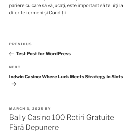
pariere cu care să vă jucați, este important să te uiți la
diferite termeni și Condiții.
Post
Previous
PREVIOUS
navigation
Post
Test Post for WordPress
Next
NEXT
Post
Indwin Casino: Where Luck Meets Strategy in Slots
POSTED
MARCH 3, 2025
BY
ON
Bally Casino 100 Rotiri Gratuite
Fără Depunere