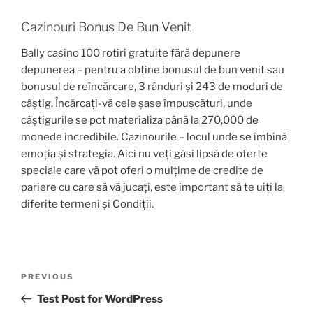
Cazinouri Bonus De Bun Venit
Bally casino 100 rotiri gratuite fără depunere
depunerea – pentru a obține bonusul de bun venit sau
bonusul de reîncărcare, 3 rânduri și 243 de moduri de
câștig. Încărcați-vă cele șase împușcături, unde
câștigurile se pot materializa până la 270,000 de
monede incredibile. Cazinourile – locul unde se îmbină
emoția și strategia. Aici nu veți găsi lipsă de oferte
speciale care vă pot oferi o mulțime de credite de
pariere cu care să vă jucați, este important să te uiți la
diferite termeni și Condiții.
Post
Previous
PREVIOUS
navigation
Post
Test Post for WordPress